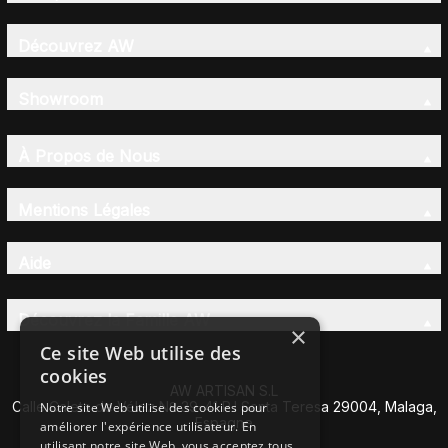
Découvrez AW
Showroom
À Propos de Nous
Mentions Légales
Aide
Découvrez la Famille AW
×
Ce site Web utilise des
cookies
AW ARTISAN S.L
Calle Caleta de Vélez Nº 39-41 P.I Santa Teresa 29004, Malaga,
Notre site Web utilise des cookies pour
Espagne
améliorer l'expérience utilisateur. En
utilisant notre site Web, vous acceptez tous