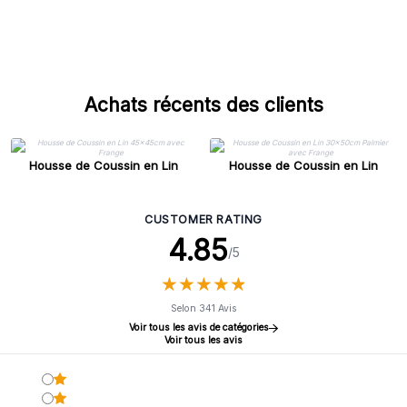
Achats récents des clients
Housse de Coussin en Lin
Housse de Coussin en Lin
45x45cm avec Frange
30x50cm Palmier avec Frange
CUSTOMER RATING
4.85
/5
★
★
★
★
★
★
★
★
★
★
Selon 341 Avis
Voir tous les avis de catégories
Voir tous les avis