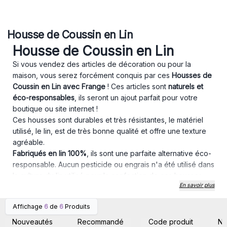
Housse de Coussin en Lin
Housse de Coussin en Lin
Si vous vendez des articles de décoration ou pour la
maison, vous serez forcément conquis par ces
Housses de
Coussin en Lin avec Frange
! Ces articles sont
naturels et
éco-responsables
, ils seront un ajout parfait pour votre
boutique ou site internet !
Ces housses sont durables et très résistantes, le matériel
utilisé, le lin, est de très bonne qualité et offre une texture
agréable.
Fabriqués en lin 100%
, ils sont une parfaite alternative éco-
responsable. Aucun pesticide ou engrais n'a été utilisé dans
la culture du lin utilisé pour la confection de ces housses.
En savoir plus
Après chaque lavage, les housses deviendront de plus en
plus douces, en effet, les cycles de lavage étirent et
Affichage
6
de
6
Produits
détendent les fibres de lin, les rendant
plus fines et plus
Connectez-vous ou
Connectez-vous ou
inscrivez-vous pour
inscrivez-vous pour
douces
.
Nouveautés
Recommandé
Code produit
N
accéder aux prix de gros
accéder aux prix de gros