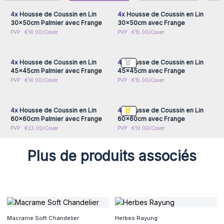
Ces housses possèdent d'élégantes franges ainsi qu'une
4x
Housse de Coussin en Lin
4x
Housse de Coussin en Lin
fermeture éclaire. Vous avez le choix entre deux modèles :
30x50cm Palmier avec Frange
30x50cm avec Frange
vierge ou avec un palmier peint à la main.
Connectez-vous ou
Connectez-vous ou
PVP : €16.00/Cover
PVP : €15.00/Cover
inscrivez-vous pour
inscrivez-vous pour
accéder aux prix de gros
accéder aux prix de gros
4x
Housse de Coussin en Lin
4x
Housse de Coussin en Lin
45x45cm Palmier avec Frange
45x45cm avec Frange
Connectez-vous ou
Connectez-vous ou
PVP : €16.00/Cover
PVP : €15.00/Cover
inscrivez-vous pour
inscrivez-vous pour
accéder aux prix de gros
accéder aux prix de gros
4x
Housse de Coussin en Lin
4x
Housse de Coussin en Lin
60x60cm Palmier avec Frange
60x60cm avec Frange
PVP : €23.00/Cover
PVP : €19.00/Cover
Plus de produits associés
Macrame Soft Chandelier
Herbes Rayung