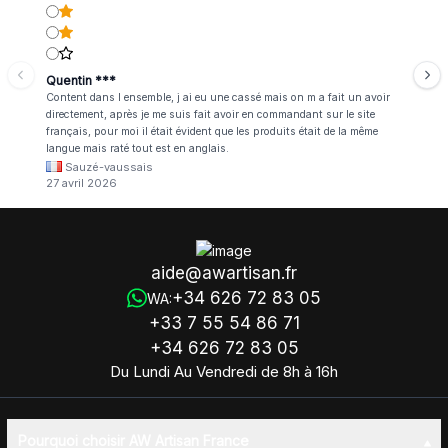
Quentin ***
Content dans l ensemble, j ai eu une cassé mais on m a fait un avoir
directement, après je me suis fait avoir en commandant sur le site
français, pour moi il était évident que les produits était de la même
langue mais raté tout est en anglais.
Sauzé-vaussais
27 avril 2026
aide@awartisan.fr
+34 626 72 83 05
WA:
+33 7 55 54 86 71
+34 626 72 83 05
Du Lundi Au Vendredi de 8h à 16h
Pourquoi choisir AW Artisan France