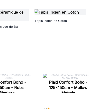
Tapis Indien en Coton
ique de Bali
12
Confort Boho -
Plaid Confort Boho -
50cm - Rubis
125x150cm - Mellow
Bicolore
Mattala