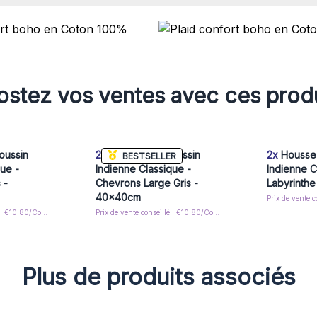
stez vos ventes avec ces prod
oussin
2x
Housse de Coussin
2x
Housse 
BESTSELLER
que -
Indienne Classique -
Indienne C
 -
Chevrons Large Gris -
Labyrinth
40x40cm
Prix de vente conseillé : €10.80/Cover
Prix de vente conseillé : €10.80/Cover
Plus de produits associés