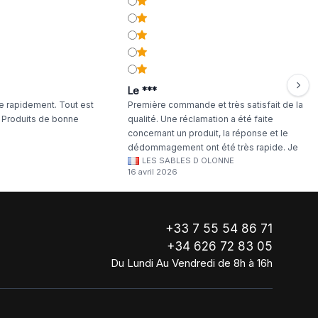
Le ***
 rapidement. Tout est
Première commande et très satisfait de la
. Produits de bonne
qualité. Une réclamation a été faite
concernant un produit, la réponse et le
dédommagement ont été très rapide. Je
LES SABLES D OLONNE
continuerai à commander chez WA Artisan
16 avril 2026
!
+33 7 55 54 86 71
+34 626 72 83 05
Du Lundi Au Vendredi de 8h à 16h