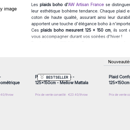
Les
plaids boho d'
AW Artisan France
se distinguen
leur esthétique bohème tendance. Chaque plaid est
coton de haute qualité, assurant ainsi leur durabil
apportent une touche d'élégance boho à n'importe
Ces
plaids boho mesurent 125 x 150 cm
, ils son
vous accompagner durant vos soirées d'hiver !
En choisissant AW Artisan France comme votre fou
de nombreux avantages, notamment :
Qualité exceptionnelle
: Nos plaids sont fabriqué
nscrivez-
Connectez-vous ou inscrivez-
Connecte
Nouveauté
supérieure à chaque plaid.
x prix de
vous pour accéder aux prix de
vous pou
gros
Large choix
: Notre gamme comporte 6 références a
proposer à votre clientèle un large choix et augmen
-
Plaid Confort Boho -
Plaid Conf
BESTSELLER
Prix Compétitifs
: En tant que grossiste, nous vo
éométrique
125x150cm - Mellow Mattala
125x150cm 
rentabilité tout en offrant des produits de qualité à v
Explorez notre collection dès aujourd'hui et déc
7.40/throw
Prix de vente conseillé : €23.40/throw
Prix de vente c
idéale pour les professionnels de la décoration et l
Transformez vos espaces en havres bohèmes de con