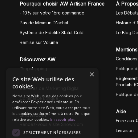
Pourquoi choisir AW Artisan France
À Propos
- 10% sur votre 1ère commande
Les Début
Pas de Minimun D'achat
Histoire d'
Système de Fidélité Statut Gold
Le Blog D
Remise sur Volume
Mentions
Conditions
Découvrez AW
Dropshipping
Politique 
×
Ce site Web utilise des
Fullfilment Service EU
Règlement 
Produits (
cookies
Services de Marketing Digital
Politque d
Notre site Web utilise des cookies pour
Commerce Éthique
améliorer l'expérience utilisateur. En
utilisant notre site Web, vous acceptez tous
Aide
les cookies conformément à notre Politique
Showroom
relative aux cookies.
En savoir plus
Foire aux 
Rendez-vous Visite Showroom
Livraison
STRICTEMENT NÉCESSAIRES