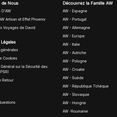
 de Nous
Découvrez la Famille AW
s D'AW
AW - Espagne
AW Artisan et Effet Phoenix
AW -
Portugal
es Voyages de David
AW - Allemagne
AW - Europe
 Légales
AW - Italie
 générales
AW - Autriche
de Cookies
AW - Pologne
Général sur la Sécurité des
AW - Croatie
GPSR)
AW - Suède
e Retour
AW - République Tchèque
AW - Slovaquie
Questions
AW - Hongrie
AW -Roumanie