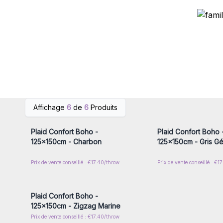
Connectez-vous ou inscrivez-
Connectez-vous ou i
Affichage
6
de
6
Produits
vous pour accéder aux prix de
vous pour accéder au
gros
gros
Plaid Confort Boho -
Plaid Confort Boho 
125x150cm - Charbon
125x150cm - Gris G
Prix de vente conseillé : €17.40/throw
Prix de vente conseillé : €1
Connectez-vous ou inscrivez-
vous pour accéder aux prix de
gros
Plaid Confort Boho -
125x150cm - Zigzag Marine
Prix de vente conseillé : €17.40/throw