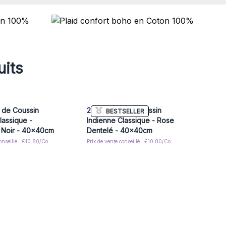
uits
de Coussin
2x
Housse de Coussin
BESTSELLER
lassique -
Indienne Classique - Rose
e Noir - 40x40cm
Dentelé - 40x40cm
Prix de vente conseillé : €10.80/Cover
Prix de vente conseillé : €10.80/Cover