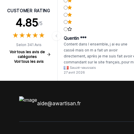
CUSTOMER RATING
4.85
/5
★
★
★
★
★
★
★
★
★
★
Quentin ***
Content dans l ensemble, j ai eu une
Selon 341 Avis
cassé mais on m a fait un avoir
Voir tous les avis de
directement, après je me suis fait avoir
catégories
Voir tous les avis
commandant sur le site français, pour m
Sauzé-vaussais
il était évident que les produits était de 
27 avril 2026
même langue mais raté tout est en
anglais.
aide@awartisan.fr