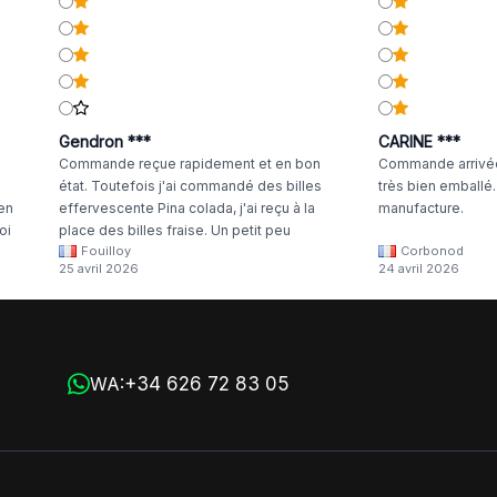
Gendron ***
CARINE ***
Commande reçue rapidement et en bon
Commande arrivée
état. Toutefois j'ai commandé des billes
très bien emballé
 en
effervescente Pina colada, j'ai reçu à la
manufacture.
oi
place des billes fraise. Un petit peu
Fouilloy
Corbonod
la
dommage
25 avril 2026
24 avril 2026
+34 626 72 83 05
WA: