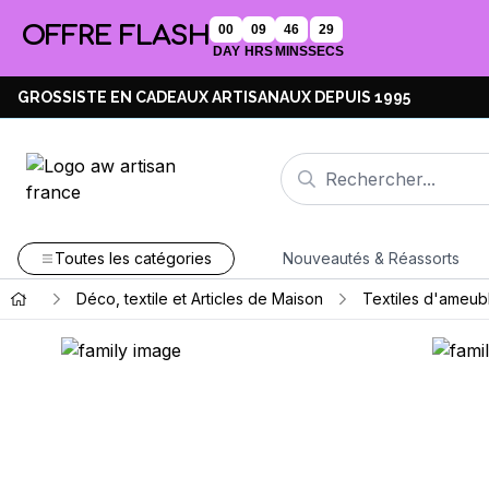
OFFRE FLASH
00
09
46
29
DAY
HRS
MINS
SECS
GROSSISTE EN CADEAUX ARTISANAUX DEPUIS 1995
Toutes les catégories
Nouveautés & Réassorts
Déco, textile et Articles de Maison
Textiles d'ameub