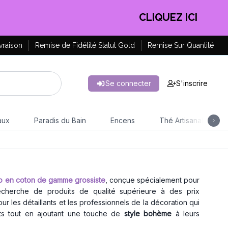
CLIQUEZ ICI
vraison
Remise de Fidélité Statut Gold
Remise Sur Quantité
Se connecter
S'inscrire
aux
Paradis du Bain
Encens
Thé Artisanal
o en coton de gamme grossiste
, conçue spécialement pour
recherche de produits de qualité supérieure à des prix
our les détaillants et les professionnels de la décoration qui
ents tout en ajoutant une touche de
style bohème
à leurs