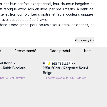
t par leur confort exceptionnel, leur douceur inégalée et
 fabriqué avec soin en Inde, par nos artisans, à partir de
ité et leur confort. Leurs motifs et leurs couleurs uniques
 quel espace et pièce à vivre.
t donc assez grand pour pouvoir vous enrouler dedans, et
rnisseur en gros de plaid boho en coton, vous bénéficiez
En savoir plus
s avec un souci du détail pour vous garantir une qualité
z-vous ou inscrivez-
Connectez-vous ou inscrivez-
s
Recommandé
Code produit
Nom
r accéder aux prix de
vous pour accéder aux prix de
gros
gros
vec des couleurs et motifs différents, vous pourrez ainsi
ter vos possibilités de vente.
ort Boho -
Plaid Confort Boho -
BESTSELLER
us proposons des tarifs compétitifs pour maximiser votre
- Rubis Bicolore
125x150cm - Régence Noir &
os clients.
Beige
ouvrez pourquoi nos plaids boho en coton sont la solution
onseillé : €21.00/throw
Prix de vente conseillé : €17.40/throw
es détaillants à la recherche de produits de qualité en gros.
fort et de style avec AW Artisan France.