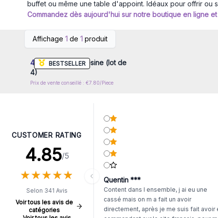
buffet ou même une table d'appoint. Idéaux pour offrir ou se
Commandez dès aujourd'hui sur notre boutique en ligne et 
Connectez-vous ou inscrivez-
Affichage
1
de
1
produit
vous pour accéder aux prix de
gros
4x
Chérubin en Résine (lot de
BESTSELLER
4)
Prix de vente conseillé : €7.80/Piece
CUSTOMER RATING
4.85
/5
★
★
★
★
★
★
★
★
★
★
Quentin ***
Content dans l ensemble, j ai eu une
Selon 341 Avis
cassé mais on m a fait un avoir
Voir tous les avis de
directement, après je me suis fait avoir
catégories
Voir tous les avis