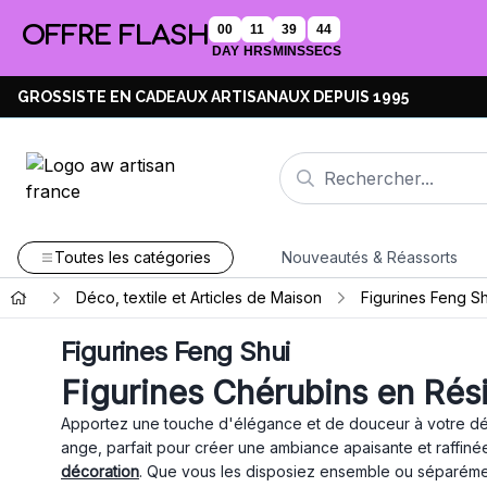
OFFRE FLASH
00
11
39
44
DAY
HRS
MINS
SECS
GROSSISTE EN CADEAUX ARTISANAUX DEPUIS 1995
Toutes les catégories
Nouveautés & Réassorts
Déco, textile et Articles de Maison
Figurines Feng Sh
Figurines Feng Shui
Figurines Chérubins en Rés
Apportez une touche d'élégance et de douceur à votre déc
ange, parfait pour créer une ambiance apaisante et raffinée
décoration
. Que vous les disposiez ensemble ou séparémen