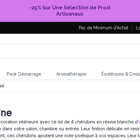
-25% Sur Une Sélection de Produits
Artisanaux
Pas de Minimum d'Achat
Li
Pack Démarrage
Aromathérapie
Ésotérisme & Crist
ui
ine
oration intérieure avec ce lot de 4 chérubins en résine blanche d
'
 dans votre salon, chambre ou entrée. Leur finition délicate en rés
t, ces chérubins ajoutent une note poétique à vos espaces. Leur ta