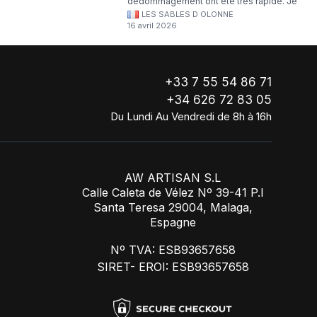
dédommagement ont été très rapide. Je
LES SABLES D OLONNE
continuerai à commander chez WA Artisan
16 avril 2026
!
+33 7 55 54 86 71
+34 626 72 83 05
Du Lundi Au Vendredi de 8h à 16h
AW ARTISAN S.L
Calle Caleta de Vélez Nº 39-41 P.I
Santa Teresa 29004, Malaga,
Espagne
Nº TVA: ESB93657658
SIRET- EROI: ESB93657658