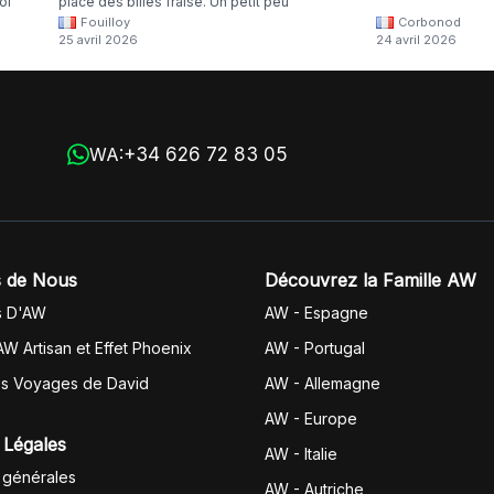
oi
place des billes fraise. Un petit peu
Fouilloy
Corbonod
la
dommage
25 avril 2026
24 avril 2026
+34 626 72 83 05
WA:
 de Nous
Découvrez la Famille AW
s D'AW
AW - Espagne
AW Artisan et Effet Phoenix
AW -
Portugal
es Voyages de David
AW - Allemagne
AW - Europe
 Légales
AW - Italie
 générales
AW - Autriche