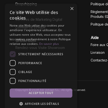
Dropshipping
Politique 
×
Ce site Web utilise des
Fullfilment Service EU
Règlement 
Produits (
cookies
Services de Marketing Digital
Politque d
Notre site Web utilise des cookies pour
Commerce Éthique
améliorer l'expérience utilisateur. En
utilisant notre site Web, vous acceptez tous
Aide
les cookies conformément à notre Politique
Showroom
relative aux cookies.
En savoir plus
Foire aux 
Rendez-vous Visite Showroom
Livraison
STRICTEMENT NÉCESSAIRES
Contactez
PERFORMANCE
CIBLAGE
FONCTIONNALITÉ
Copyright © 2026 AW Artisan S.L,. All rights reserved.
ACCEPTER TOUT
AFFICHER LES DÉTAILS