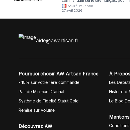
commandant sur le site français, pour m
Sauzé-vaussais
il était évident que les produits était de 
27 avril 2026
même langue mais raté tout est en
anglais.
aide@awartisan.fr
Pourquoi choisir AW Artisan France
À Propos
- 10% sur votre 1ère commande
Les Début
Pas de Minimun D'achat
Histoire d'
Système de Fidélité Statut Gold
Le Blog D
Remise sur Volume
Mentions
Conditions
Découvrez AW