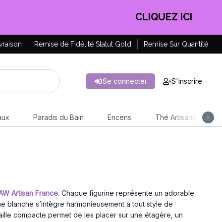
CLIQUEZ ICI
vraison
Remise de Fidélité Statut Gold
Remise Sur Quantité
Se connecter
S'inscrire
aux
Paradis du Bain
Encens
Thé Artisanal
AW Artisan France.
Chaque figurine représente un adorable
ine blanche s’intègre harmonieusement à tout style de
ille compacte permet de les placer sur une étagère, un