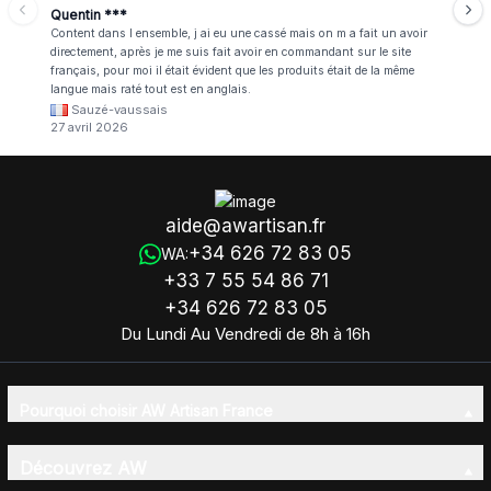
Quentin ***
Content dans l ensemble, j ai eu une cassé mais on m a fait un avoir
directement, après je me suis fait avoir en commandant sur le site
français, pour moi il était évident que les produits était de la même
langue mais raté tout est en anglais.
Sauzé-vaussais
27 avril 2026
aide@awartisan.fr
+34 626 72 83 05
WA:
+33 7 55 54 86 71
+34 626 72 83 05
Du Lundi Au Vendredi de 8h à 16h
Pourquoi choisir AW Artisan France
Découvrez AW