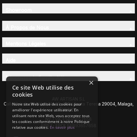
Showroom
À Propos de Nous
Mentions Légales
Aide
Découvrez la Famille AW
×
Ce site Web utilise des
cookies
AW ARTISAN S.L
Calle Caleta de Vélez Nº 39-41 P.I Santa Teresa 29004, Malaga,
Notre site Web utilise des cookies pour
Espagne
améliorer l'expérience utilisateur. En
utilisant notre site Web, vous acceptez tous
Nº TVA: ESB93657658
les cookies conformément à notre Politique
SIRET- EROI: ESB93657658
relative aux cookies.
En savoir plus