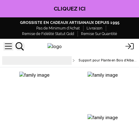
EN PROFITER !
GROSSISTE EN CADEAUX ARTISANAUX DEPUIS 1995
Pas de Minimum d'Achat
Livraison
Remise de Fidélité Statut Gold
Remise Sur Quantité
Déco, textile et Articles de
Support pour Plante en Bois d'Albasia
Maison