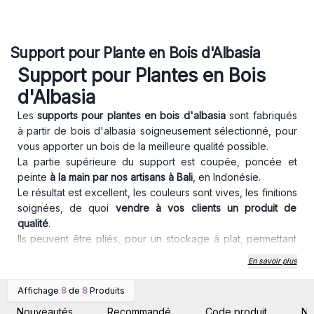
Support pour Plante en Bois d'Albasia
Support pour Plantes en Bois
d'Albasia
Les
supports pour plantes en bois d'albasia
sont fabriqués
à partir de bois d'albasia soigneusement sélectionné, pour
vous apporter un bois de la meilleure qualité possible.
La partie supérieure du support est coupée, poncée et
peinte
à la main par nos artisans à Bali
, en Indonésie.
Le résultat est excellent, les couleurs sont vives, les finitions
soignées, de quoi
vendre à vos clients un produit de
qualité
.
Ils peuvent être pliés, pour un stockage à plat, permettant
de gagner de la place.
En savoir plus
Offrez dès maintenant la possibilité à vos clients un petit
coin de paradis vert grâce à ces supports pour plantes !
Affichage
8
de
8
Produits
Connectez-vous ou
Connectez-vous ou
inscrivez-vous pour
inscrivez-vous pour
Nouveautés
Recommandé
Code produit
N