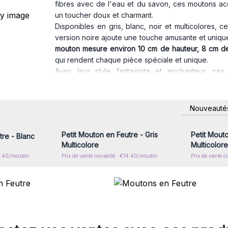
fibres avec de l'eau et du savon, ces moutons ac
un toucher doux et charmant.
Disponibles en gris, blanc, noir et multicolores, 
version noire ajoute une touche amusante et unique,
mouton mesure environ 10 cm de hauteur, 8 cm de
qui rendent chaque pièce spéciale et unique.
Avec leur style fantaisiste et enchanteur, ce
décorations. Ils sont idéaux pour les chambres d
pleine d’imagination, mais aussi pour les bout
artisanale unique qui attirera l’attention des clien
nscrivez-
Connectez-vous ou inscrivez-
Connecte
Nouveauté
x prix de
vous pour accéder aux prix de
vous pou
ces moutons en feutre susciteront des sourires e
gros
phares sur vos étagères. Ils constituent égalemen
Petit Mouton en Feutre - Gris
Petit Mout
tre - Blanc
écologiques et durables.
Multicolore
Multicolore
Que ce soit pour votre boutique ou pour offrir, le
14.40/mouton
Prix de vente conseillé : €14.40/mouton
Prix de vente c
de charme à votre entreprise ou à votre maison
morceau du Népal à votre collection !