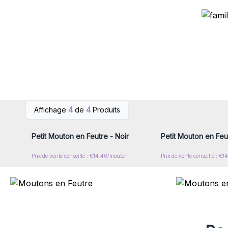
Connectez-vous ou inscrivez-
Connectez-vous ou i
Affichage
4
de
4
Produits
vous pour accéder aux prix de
vous pour accéder au
gros
gros
Petit Mouton en Feutre - Noir
Petit Mouton en Feu
Prix de vente conseillé : €14.40/mouton
Prix de vente conseillé : €