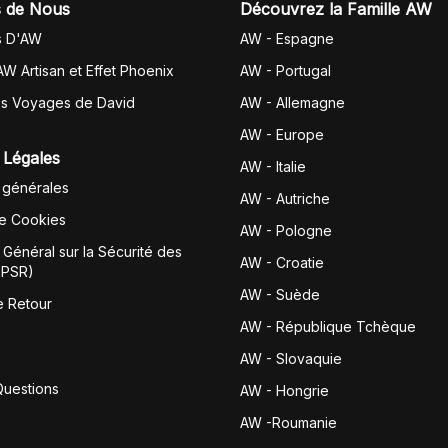
 de Nous
Découvrez la Famille AW
s D'AW
AW - Espagne
AW Artisan et Effet Phoenix
AW -
Portugal
es Voyages de David
AW - Allemagne
AW - Europe
 Légales
AW - Italie
 générales
AW - Autriche
de Cookies
AW - Pologne
Général sur la Sécurité des
AW - Croatie
GPSR)
AW - Suède
e Retour
AW - République Tchèque
AW - Slovaquie
Questions
AW - Hongrie
AW -Roumanie