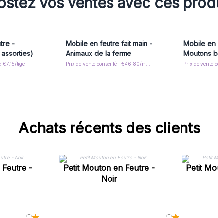
stez vos ventes avec ces prod
tre -
Mobile en feutre fait main -
Mobile en 
 assorties)
Animaux de la ferme
Moutons b
: €7.15/tige
Prix de vente conseillé : €46.80/mobile
Achats récents des clients
 Feutre -
Petit Mouton en Feutre -
Petit Mo
Noir