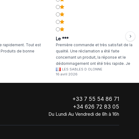
Le ***
 rapidement. Tout est
Première commande et très satisfait de la
. Produits de bonne
qualité. Une réclamation a été faite
concernant un produit, la réponse et le
dédommagement ont été très rapide. Je
LES SABLES D OLONNE
continuerai à commander chez WA Artisan
16 avril 2026
!
+33 7 55 54 86 71
+34 626 72 83 05
Du Lundi Au Vendredi de 8h à 16h