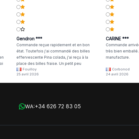
Gendron ***
CARINE ***
Commande reçue rapidement et en bon
Commande arrivée
état. Toutefois j'ai commandé des billes
très bien emballé
 en
effervescente Pina colada, j'ai reçu à la
manufacture.
oi
place des billes fraise. Un petit peu
Fouilloy
Corbonod
la
dommage
25 avril 2026
24 avril 2026
+34 626 72 83 05
WA: