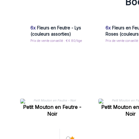
Boo
6x
Fleurs en Feutre - Lys
6x
Fleurs en Feu
(couleurs assorties)
Roses (couleurs
Prix de vente conseillé : €4.80/tige
Prix de vente conseillé 
Petit Mouton en Feutre -
Petit Mouton en
Noir
Noir