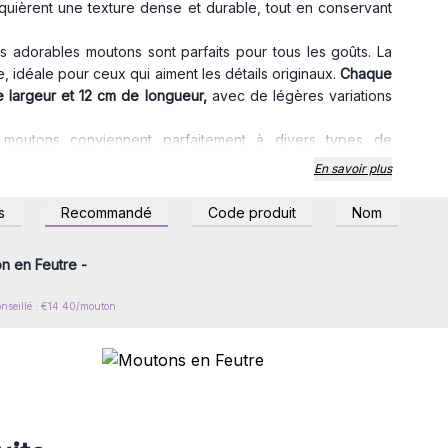
quièrent une texture dense et durable, tout en conservant
ces adorables moutons sont parfaits pour tous les goûts. La
 idéale pour ceux qui aiment les détails originaux.
Chaque
 largeur et 12 cm de longueur,
avec de légères variations
s moutons conviennent parfaitement à divers types de
'enfants, créant une atmosphère accueillante et magique,
En savoir plus
iques de cadeaux et de
décoration
, apportant une touche
ts. Que ce soit pour les vendre individuellement ou en packs,
z-vous ou inscrivez-
s
Recommandé
Code produit
Nom
r accéder aux prix de
t captiveront le cœur de vos clients, devenant des pièces
gros
t le cadeau parfait pour ceux qui recherchent des articles
on en Feutre -
s moutons en feutre apporteront une touche de tendresse et
onseillé : €14.40/mouton
. Procurez-vous les vôtres dès maintenant et ajoutez un