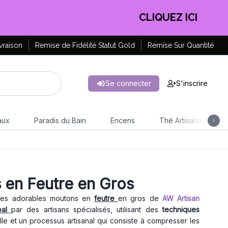
CLIQUEZ ICI
vraison
Remise de Fidélité Statut Gold
Remise Sur Quantité
Se connecter
S'inscrire
aux
Paradis du Bain
Encens
Thé Artisanal
 en Feutre en Gros
 les adorables moutons en
feutre
en gros de
AW Artisan
pal
par des artisans spécialisés, utilisant des
techniques
elle et un processus artisanal qui consiste à compresser les