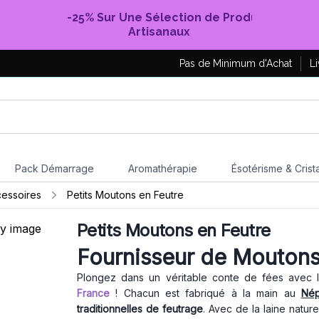
-25% Sur Une Sélection de Produits
Artisanaux
Pas de Minimum d'Achat
Li
Pack Démarrage
Aromathérapie
Ésotérisme & Crist
cessoires
Petits Moutons en Feutre
Petits Moutons en Feutre
Fournisseur de Moutons
Plongez dans un véritable conte de fées avec
France
! Chacun est fabriqué à la main au
Né
traditionnelles de feutrage
. Avec de la laine natur