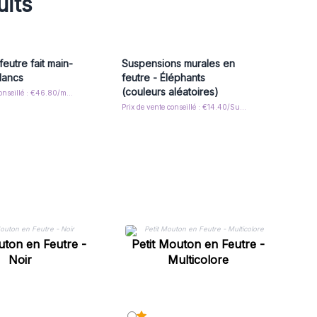
uits
feutre fait main-
Suspensions murales en
lancs
feutre - Éléphants
(couleurs aléatoires)
Prix de vente conseillé : €46.80/mobile
Prix de vente conseillé : €14.40/Suspension
uton en Feutre -
Petit Mouton en Feutre -
Noir
Multicolore