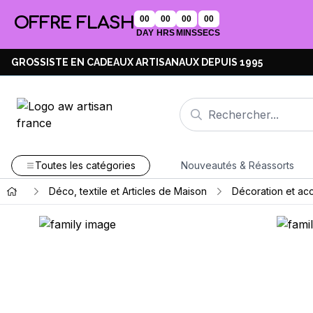
OFFRE FLASH
00
00
00
00
DAY
HRS
MINS
SECS
GROSSISTE EN CADEAUX ARTISANAUX DEPUIS 1995
Toutes les catégories
Nouveautés & Réassorts
Déco, textile et Articles de Maison
Décoration et ac