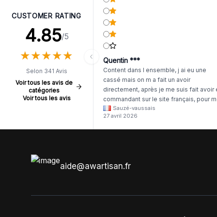
CUSTOMER RATING
4.85
/5
★
★
★
★
★
★
★
★
★
★
Quentin ***
Content dans l ensemble, j ai eu une
Selon 341 Avis
cassé mais on m a fait un avoir
Voir tous les avis de
directement, après je me suis fait avoir
catégories
Voir tous les avis
commandant sur le site français, pour m
Sauzé-vaussais
il était évident que les produits était de 
27 avril 2026
même langue mais raté tout est en
anglais.
aide@awartisan.fr