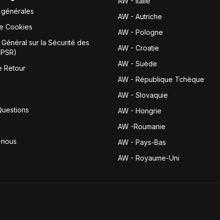
AW - Italie
 générales
AW - Autriche
de Cookies
AW - Pologne
Général sur la Sécurité des
AW - Croatie
GPSR)
AW - Suède
e Retour
AW - République Tchèque
AW - Slovaquie
Questions
AW - Hongrie
AW -Roumanie
-nous
AW - Pays-Bas
AW - Royaume-Uni