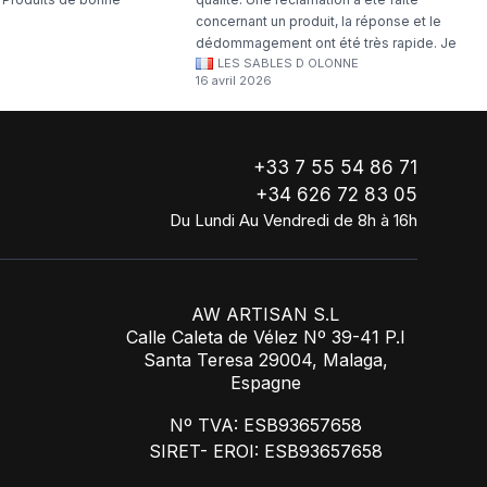
concernant un produit, la réponse et le
dédommagement ont été très rapide. Je
LES SABLES D OLONNE
continuerai à commander chez WA Artisan
16 avril 2026
!
+33 7 55 54 86 71
+34 626 72 83 05
Du Lundi Au Vendredi de 8h à 16h
AW ARTISAN S.L
Calle Caleta de Vélez Nº 39-41 P.I
Santa Teresa 29004, Malaga,
Espagne
Nº TVA: ESB93657658
SIRET- EROI: ESB93657658