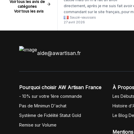
Voir tous les avis de
directement, après je me suis fait avoir
catégories
Voir tous les avis
commandant sur le site français, pour m
Sauzé-vaussais
il était évident que les produits était de 
27 avril 2026
même langue mais raté tout est en
anglais.
aide@awartisan.fr
Pourquoi choisir AW Artisan France
À Propos
- 10% sur votre 1ère commande
Les Début
Pas de Minimun D'achat
Histoire d'
Système de Fidélité Statut Gold
Le Blog D
Remise sur Volume
Mentions