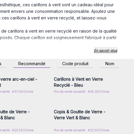
'esthétique, ces carillons à vent sont un cadeau idéal pour
agement envers une consommation responsable. Ajoutez une
ces carillons à vent en verre recyclé, et laissez-vous
 de carillons à vent en verre recyclé en raison de la qualité
oposés. Chaque carillon est soigneusement fabriqué à partir
ment fort envers la durabilité et la protection de
e et esthétique à tout espace, ces carillons produisent
En savoir plus
nce sereine et relaxante. Acheter chez AW Artisan, c'est
z-vous ou inscrivez-
Connectez-vous ou inscrivez-
s
Recommandé
Code produit
Nom
le savoir-faire artisanal. La transparence et l'intégrité de
r accéder aux prix de
vous pour accéder aux prix de
gros
gros
surant aux clients qu'ils acquièrent non seulement un bel
ronnement et des artisans qui la créent. En choisissant AW
 verre arc-en-ciel -
Carillons à Vent en Verre
'authenticité et du respect des valeurs écologiques.
t
Recyclé - Bleu
onseillé : €37.50/Chime
Prix de vente conseillé : €36.25/Chime
z-vous ou inscrivez-
Connectez-vous ou inscrivez-
r accéder aux prix de
vous pour accéder aux prix de
gros
gros
utte de Verre -
Copis & Goutte de Verre -
 & Blanc
Verre Vert & Blanc
onseillé : €22.50/Chime
Prix de vente conseillé : €22.50/Chime