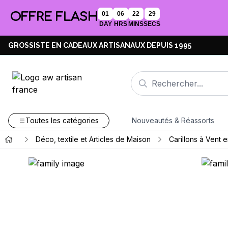
OFFRE FLASH
01
06
22
29
DAY
HRS
MINS
SECS
GROSSISTE EN CADEAUX ARTISANAUX DEPUIS 1995
Toutes les catégories
Nouveautés & Réassorts
Déco, textile et Articles de Maison
Carillons à Vent 