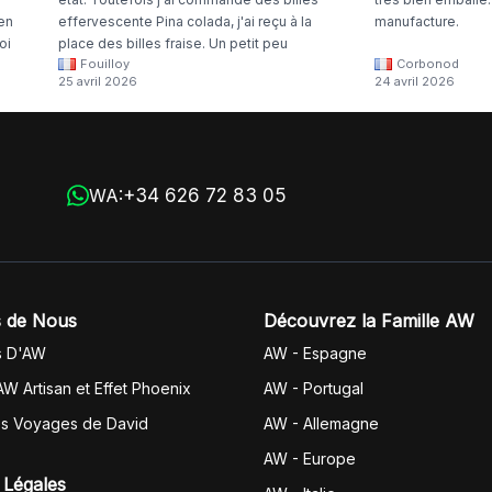
 en
effervescente Pina colada, j'ai reçu à la
manufacture.
oi
place des billes fraise. Un petit peu
Fouilloy
Corbonod
la
dommage
25 avril 2026
24 avril 2026
+34 626 72 83 05
WA:
 de Nous
Découvrez la Famille AW
s D'AW
AW - Espagne
AW Artisan et Effet Phoenix
AW -
Portugal
es Voyages de David
AW - Allemagne
AW - Europe
 Légales