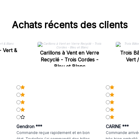
Achats récents des clients
- Vert &
Carillons à Vent en Verre
Trois Bâ
Recyclé - Trois Cordes -
Vert 
Bleu et Blanc
Gendron ***
CARINE ***
Commande reçue rapidement et en bon
Commande arrivée
état. Toutefois j'ai commandé des billes
très bien emballé