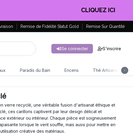
CLIQUEZ ICI
vraison
Remise de Fidélité Statut Gold
Remise Sur Quantité
Se connecter
S'inscrire
aux
Paradis du Bain
Encens
Thé Artisanal
lé
 verre recyclé, une véritable fusion d'artisanat éthique et
é, ces carillons captivent par leur design délicat et
pace extérieur ou intérieur. Chaque pièce est soigneusement
aisante lorsque le vent souffle, mais aussi pour mettre en
utilisation créative des matériaux.