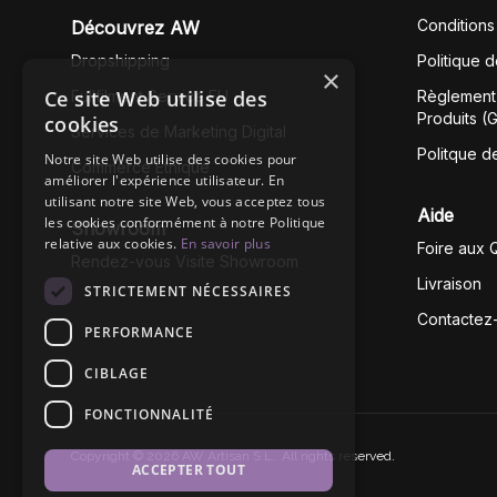
Conditions
Découvrez AW
Dropshipping
Politique 
×
Ce site Web utilise des
Fullfilment Service EU
Règlement 
Produits (
cookies
Services de Marketing Digital
Politque d
Notre site Web utilise des cookies pour
Commerce Éthique
améliorer l'expérience utilisateur. En
utilisant notre site Web, vous acceptez tous
Aide
les cookies conformément à notre Politique
Showroom
relative aux cookies.
En savoir plus
Foire aux 
Rendez-vous Visite Showroom
Livraison
STRICTEMENT NÉCESSAIRES
Contactez
PERFORMANCE
CIBLAGE
FONCTIONNALITÉ
Copyright © 2026 AW Artisan S.L,. All rights reserved.
ACCEPTER TOUT