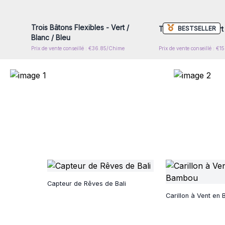
vous pour accéder aux prix de
vous pour accéder au
gros
gros
Trois Bâtons Flexibles - Vert /
BESTSELLER
Trois Gouttes - Vert
Blanc / Bleu
Prix de vente conseillé : €36.85/Chime
Prix de vente conseillé : €
Capteur de Rêves de Bali
Carillon à Vent en