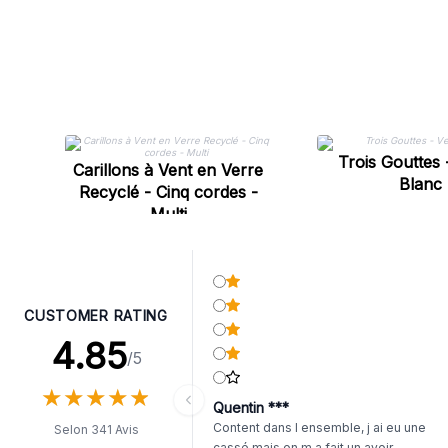
Trois Gouttes 
Carillons à Vent en Verre
Blanc
Recyclé - Cinq cordes -
Multi
CUSTOMER RATING
4.85
/5
★
★
★
★
★
★
★
★
★
★
Quentin ***
Content dans l ensemble, j ai eu une
Selon 341 Avis
cassé mais on m a fait un avoir