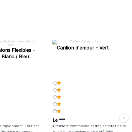
Carillon d'amour - Vert
tons Flexibles -
/ Blanc / Bleu
Le ***
 rapidement. Tout est
Première commande et très satisfait de la
. Produits de bonne
qualité. Une réclamation a été faite