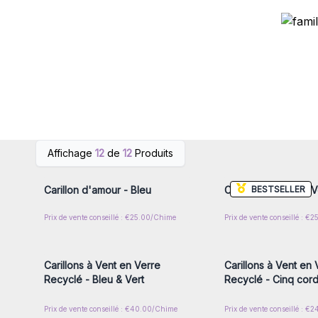
Connectez-vous ou inscrivez-
Connectez-vous ou i
Affichage
12
de
12
Produits
vous pour accéder aux prix de
vous pour accéder au
gros
gros
BESTSELLER
Carillon d'amour - Bleu
Carillon d'amour - V
Prix de vente conseillé : €25.00/Chime
Prix de vente conseillé : €
Connectez-vous ou inscrivez-
Connectez-vous ou i
vous pour accéder aux prix de
vous pour accéder au
gros
gros
Carillons à Vent en Verre
Carillons à Vent en 
Recyclé - Bleu & Vert
Recyclé - Cinq cord
Prix de vente conseillé : €40.00/Chime
Prix de vente conseillé : €
Connectez-vous ou inscrivez-
Connectez-vous ou i