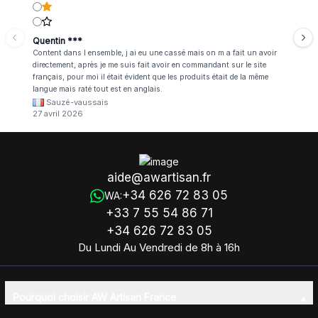
Quentin ***
Content dans l ensemble, j ai eu une cassé mais on m a fait un avoir
directement, après je me suis fait avoir en commandant sur le site
français, pour moi il était évident que les produits était de la même
langue mais raté tout est en anglais.
Sauzé-vaussais
27 avril 2026
aide@awartisan.fr
+34 626 72 83 05
WA:
+33 7 55 54 86 71
+34 626 72 83 05
Du Lundi Au Vendredi de 8h à 16h
Pourquoi choisir AW Artisan France