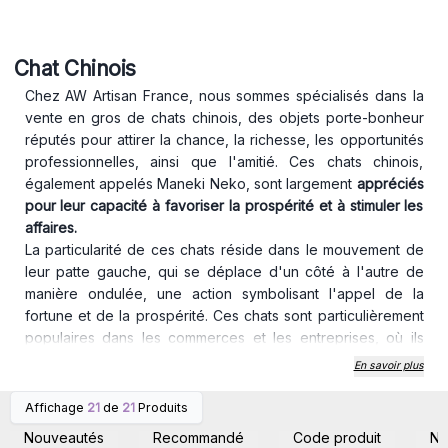
Chat Chinois
Chez AW Artisan France, nous sommes spécialisés dans la
vente en gros de chats chinois, des objets porte-bonheur
réputés pour attirer la chance, la richesse, les opportunités
professionnelles, ainsi que l'amitié. Ces chats chinois,
également appelés Maneki Neko, sont largement
appréciés
pour leur capacité à favoriser la prospérité et à stimuler les
affaires.
La particularité de ces chats réside dans le mouvement de
leur patte gauche, qui se déplace d'un côté à l'autre de
manière ondulée, une action symbolisant l'appel de la
fortune et de la prospérité. Ces chats sont particulièrement
populaires dans les commerces et les entreprises, où ils
sont considérés comme un talisman pour attirer les clients et
En savoir plus
les
opportunités financières.
Nos chats chinois fonctionnent à l'aide de piles AA ou AAA
Affichage
21
de
21
Produits
Connectez-vous ou
Connectez-vous ou
(non incluses). Veuillez noter que le compartiment à piles ne
inscrivez-vous pour
inscrivez-vous pour
Nouveautés
Recommandé
Code produit
N
accéder aux prix de gros
accéder aux prix de gros
dispose pas de couvercle et ne comporte pas de bouton