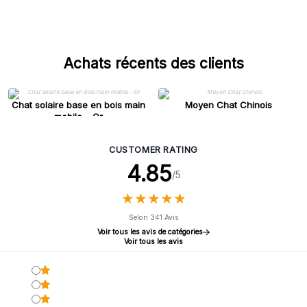
France
Achats récents des clients
Chat solaire base en bois main
Moyen Chat Chinois
mobile – Or
CUSTOMER RATING
4.85
/5
★
★
★
★
★
★
★
★
★
★
Selon 341 Avis
Voir tous les avis de catégories
Voir tous les avis