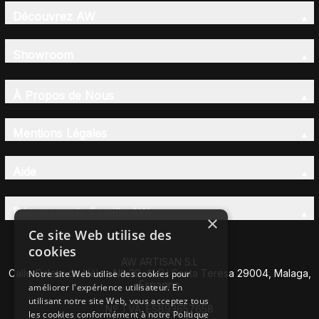
Découvrez AW
Showroom
À Propos de Nous
Mentions Légales
Aide
Découvrez la Famille AW
×
Ce site Web utilise des
cookies
AW ARTISAN S.L
Calle Caleta de Vélez Nº 39-41 P.I Santa Teresa 29004, Malaga,
Notre site Web utilise des cookies pour
Espagne
améliorer l'expérience utilisateur. En
utilisant notre site Web, vous acceptez tous
Nº TVA: ESB93657658
les cookies conformément à notre Politique