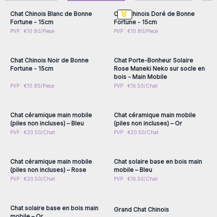
marche/arrêt, car le mécanisme est conçu pour fonctionner
Chat Chinois Blanc de Bonne
Chat Chinois Doré de Bonne
en continu, offrant ainsi une attraction constante de la
Fortune - 15cm
Fortune - 15cm
chance et de la richesse.
Connectez-vous ou
Connectez-vous ou
PVP : €10.80/Piece
PVP : €10.80/Piece
inscrivez-vous pour
inscrivez-vous pour
Commandez dès maintenant votre chat chinois chez AW
accéder aux prix de gros
accéder aux prix de gros
Artisan France et apportez la fortune à votre magasin ou
Chat Chinois Noir de Bonne
Chat Porte-Bonheur Solaire
entreprise !
Fortune - 15cm
Rose Maneki Neko sur socle en
bois - Main Mobile
Connectez-vous ou
Connectez-vous ou
PVP : €10.80/Piece
PVP : €16.50/Chat
inscrivez-vous pour
inscrivez-vous pour
accéder aux prix de gros
accéder aux prix de gros
Chat céramique main mobile
Chat céramique main mobile
(piles non incluses) – Bleu
(piles non incluses) – Or
Connectez-vous ou
Connectez-vous ou
PVP : €20.50/Chat
PVP : €20.50/Chat
inscrivez-vous pour
inscrivez-vous pour
accéder aux prix de gros
accéder aux prix de gros
Chat céramique main mobile
Chat solaire base en bois main
(piles non incluses) – Rose
mobile – Bleu
Connectez-vous ou
Connectez-vous ou
PVP : €20.50/Chat
PVP : €16.50/Chat
inscrivez-vous pour
inscrivez-vous pour
accéder aux prix de gros
accéder aux prix de gros
Chat solaire base en bois main
Grand Chat Chinois
mobile – Or