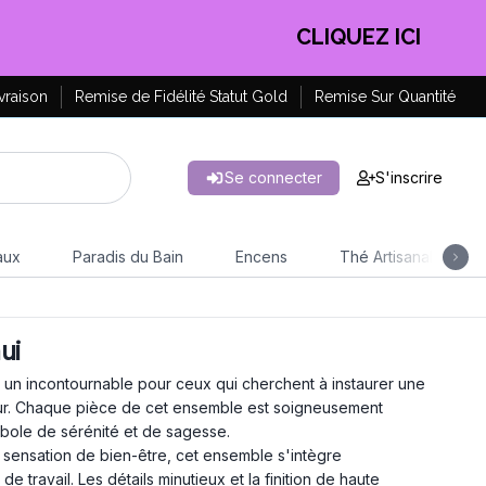
EN PROFITER !
vraison
Remise de Fidélité Statut Gold
Remise Sur Quantité
Se connecter
S'inscrire
aux
Paradis du Bain
Encens
Thé Artisanal
ui
n incontournable pour ceux qui cherchent à instaurer une
eur. Chaque pièce de cet ensemble est soigneusement
bole de sérénité et de sagesse.
 sensation de bien-être, cet ensemble s'intègre
 travail. Les détails minutieux et la finition de haute