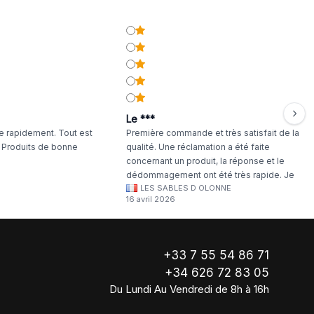
Le ***
 rapidement. Tout est
Première commande et très satisfait de la
. Produits de bonne
qualité. Une réclamation a été faite
concernant un produit, la réponse et le
dédommagement ont été très rapide. Je
LES SABLES D OLONNE
continuerai à commander chez WA Artisan
16 avril 2026
!
+33 7 55 54 86 71
+34 626 72 83 05
Du Lundi Au Vendredi de 8h à 16h