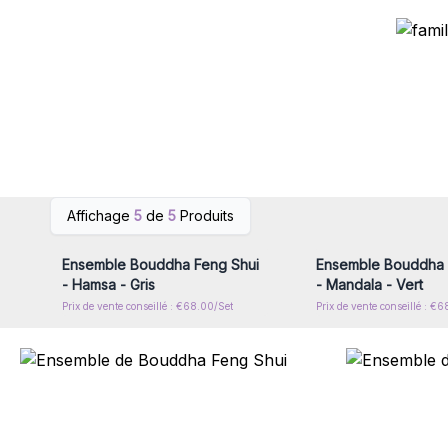
Connectez-vous ou inscrivez-
Connectez-vous ou i
Affichage
5
de
5
Produits
vous pour accéder aux prix de
vous pour accéder au
gros
gros
Ensemble Bouddha Feng Shui
Ensemble Bouddha 
- Hamsa - Gris
- Mandala - Vert
Prix de vente conseillé : €68.00/Set
Prix de vente conseillé : €