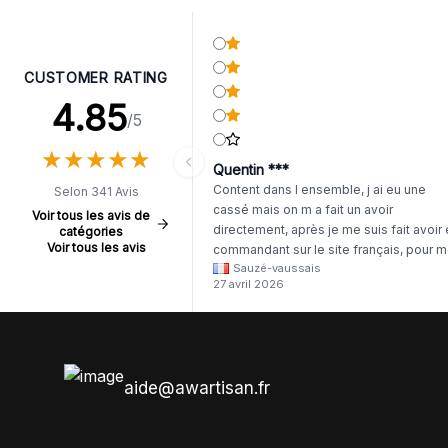
CUSTOMER RATING
4.85
/5
★
★
★
★
★
★
★
★
★
★
Quentin ***
Content dans l ensemble, j ai eu une
Selon 341 Avis
cassé mais on m a fait un avoir
Voir tous les avis de
directement, après je me suis fait avoir
catégories
Voir tous les avis
commandant sur le site français, pour m
Sauzé-vaussais
il était évident que les produits était de 
27 avril 2026
même langue mais raté tout est en
anglais.
aide@awartisan.fr