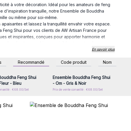
icité à votre décoration. Idéal pour les amateurs de feng
e d'inspiration tranquille, notre Ensemble de Bouddha
famille ou même pour soi-même.
aisantes et laissez la tranquillité envahir votre espace.
Feng Shui pour vos clients de AW Artisan France pour
ues et inspirantes, conçues pour apporter harmonie et
 recherchent une ambiance paisible et une touche
En savoir plus
encer de la concurrence avec ces produits uniques.
z-vous ou inscrivez-
Connectez-vous ou inscrivez-
s
Recommandé
Code produit
Nom
r accéder aux prix de
vous pour accéder aux prix de
gros
gros
Bouddha Feng Shui
Ensemble Bouddha Feng Shui
leur - Bleu
- Om - Gris & Noir
onseillé : €68.00/Set
Prix de vente conseillé : €68.00/Set