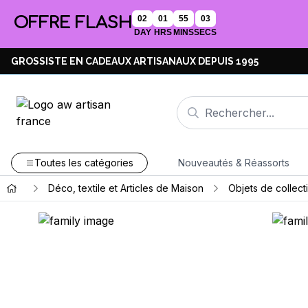
OFFRE FLASH
02
01
55
02
DAY
HRS
MINS
SECS
GROSSISTE EN CADEAUX ARTISANAUX DEPUIS 1995
Toutes les catégories
Nouveautés & Réassorts
Déco, textile et Articles de Maison
Objets de collect