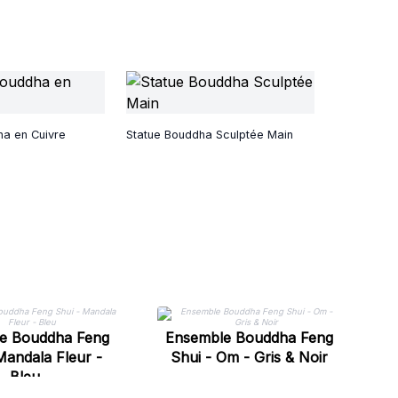
ha en Cuivre
Statue Bouddha Sculptée Main
e Bouddha Feng
Ensemble Bouddha Feng
E
Mandala Fleur -
Shui - Om - Gris & Noir
Sh
Bleu