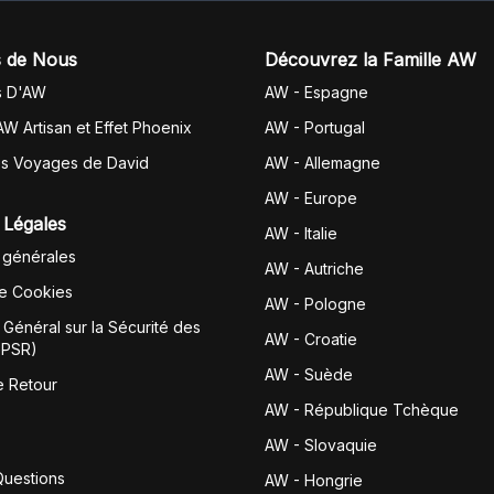
 de Nous
Découvrez la Famille AW
s D'AW
AW - Espagne
AW Artisan et Effet Phoenix
AW -
Portugal
es Voyages de David
AW - Allemagne
AW - Europe
 Légales
AW - Italie
 générales
AW - Autriche
de Cookies
AW - Pologne
Général sur la Sécurité des
AW - Croatie
GPSR)
AW - Suède
e Retour
AW - République Tchèque
AW - Slovaquie
Questions
AW - Hongrie