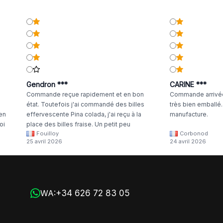
Gendron ***
CARINE ***
Commande reçue rapidement et en bon
Commande arrivée
état. Toutefois j'ai commandé des billes
très bien emballé
 en
effervescente Pina colada, j'ai reçu à la
manufacture.
oi
place des billes fraise. Un petit peu
Fouilloy
Corbonod
la
dommage
25 avril 2026
24 avril 2026
+34 626 72 83 05
WA: