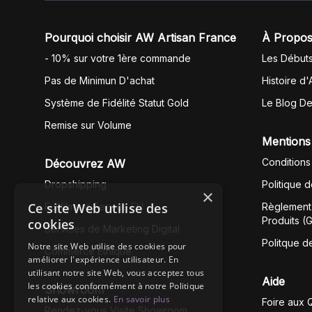
Pourquoi choisir AW Artisan France
À Propos
- 10% sur votre 1ère commande
Les Début
Pas de Minimun D'achat
Histoire d'
Système de Fidélité Statut Gold
Le Blog D
Remise sur Volume
Mentions
Conditions
Découvrez AW
Dropshipping
Politique 
×
Ce site Web utilise des
Fullfilment Service EU
Règlement 
Produits (
cookies
Services de Marketing Digital
Politque d
Notre site Web utilise des cookies pour
Commerce Éthique
améliorer l'expérience utilisateur. En
utilisant notre site Web, vous acceptez tous
Aide
les cookies conformément à notre Politique
Showroom
relative aux cookies.
En savoir plus
Foire aux 
Rendez-vous Visite Showroom