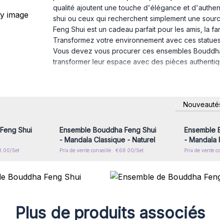
qualité ajoutent une touche d'élégance et d'authent
shui ou ceux qui recherchent simplement une sourc
Feng Shui est un cadeau parfait pour les amis, la 
Transformez votre environnement avec ces statues ap
Vous devez vous procurer ces ensembles Bouddha 
transformer leur espace avec des pièces authentiq
sérénité. Ces ensembles sont idéaux pour ceux qui
d’élégance dans leur intérieur.
Commandez-les dès maintenant afin de vous différ
nscrivez-
Connectez-vous ou inscrivez-
Connecte
Nouveauté
x prix de
vous pour accéder aux prix de
vous pou
gros
Feng Shui
Ensemble Bouddha Feng Shui
Ensemble 
- Mandala Classique - Naturel
- Mandala F
68.00/Set
Prix de vente conseillé : €68.00/Set
Prix de vente c
Plus de produits associés