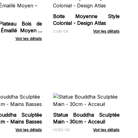
Pa
Mer
Boite Moyenne Style
NBA
Colonial - Design Atlas
lateau Bois de
 Émaillé Moyen –
ColB-09
Voir les détails
Voir les détails
Ca
Ce
Cl
ouddha Sculptée
Statue Bouddha Sculptée
IND
cm - Mains Basses
Main - 30cm - Acceuil
Voir les détails
HCBS-05
Voir les détails