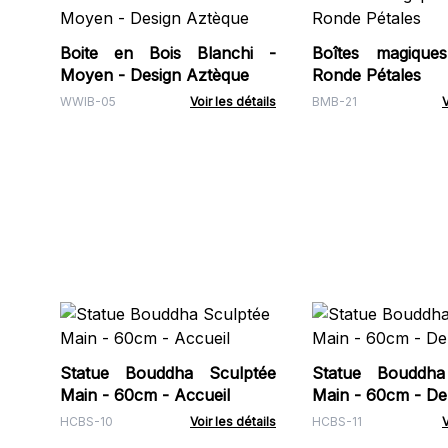
Boite en Bois Blanchi -
Boîtes magique
Moyen - Design Aztèque
Ronde Pétales
WWIB-05
Voir les détails
BMB-21
V
Statue Bouddha Sculptée
Statue Bouddha
Main - 60cm - Accueil
Main - 60cm - De
HCBS-10
Voir les détails
HCBS-11
V