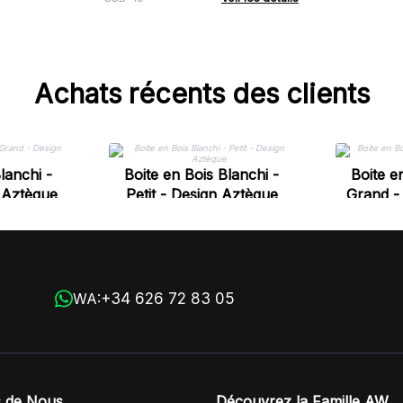
Achats récents des clients
lanchi -
Boite en Bois Blanchi -
Boite e
 Aztèque
Petit - Design Aztèque
Grand -
+34 626 72 83 05
WA:
 de Nous
Découvrez la Famille AW