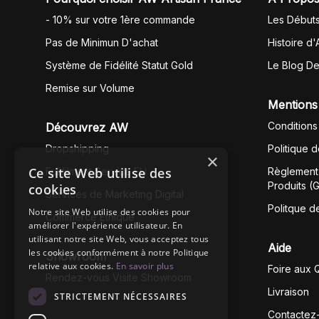
- 10% sur votre 1ère commande
Les Début
Pas de Minimun D'achat
Histoire d'
Système de Fidélité Statut Gold
Le Blog D
Remise sur Volume
Mentions
Conditions
Découvrez AW
Dropshipping
Politique 
×
Ce site Web utilise des
Fullfilment Service EU
Règlement 
Produits (
cookies
Services de Marketing Digital
Politque d
Notre site Web utilise des cookies pour
Commerce Éthique
améliorer l'expérience utilisateur. En
utilisant notre site Web, vous acceptez tous
Aide
les cookies conformément à notre Politique
Showroom
relative aux cookies.
En savoir plus
Foire aux 
Rendez-vous Visite Showroom
Livraison
STRICTEMENT NÉCESSAIRES
Contactez