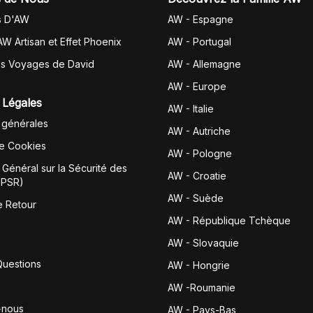
s D'AW
AW - Espagne
AW Artisan et Effet Phoenix
AW -
Portugal
es Voyages de David
AW - Allemagne
AW - Europe
 Légales
AW - Italie
 générales
AW - Autriche
de Cookies
AW - Pologne
Général sur la Sécurité des
AW - Croatie
GPSR)
AW - Suède
e Retour
AW - République Tchèque
AW - Slovaquie
Questions
AW - Hongrie
AW -Roumanie
-nous
AW - Pays-Bas