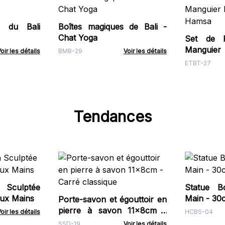
s du Bali
Boîtes magiques de Bali -
Chat Yoga
Set de P
Manguier
oir les détails
BMB-29
Voir les détails
Hamsa
ETBT-27
Tendances
 Sculptée
Statue B
ux Mains
Main - 30
Porte-savon et égouttoir en
pierre à savon 11x8cm -
oir les détails
HCBS-04
Carré classique
SSD-19
Voir les détails