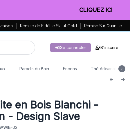
EN PROFITER !
vraison
Remise de Fidélité Statut Gold
Remise Sur Quantité
Se connecter
S'inscrire
aux
Paradis du Bain
Encens
Thé Artisanal
te en Bois Blanchi -
 - Design Slave
 WWIB-02