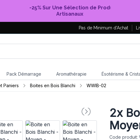
-25% Sur Une Sélection de Produits
Artisanaux
Pas de Minimum d'Achat
Li
Pack Démarrage
Aromathérapie
Ésotérisme & Crist
et Paniers
Boites en Bois Blanchi
WWIB-02
2x
Boi
Moyen
Code produit: