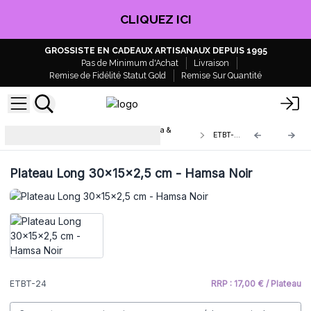
CLIQUEZ ICI
GROSSISTE EN CADEAUX ARTISANAUX DEPUIS 1995
Pas de Minimum d'Achat
Livraison
Remise de Fidélité Statut Gold
Remise Sur Quantité
Boîtes et Plateaux en Bois Bouddha &
ETBT-24
Hamsa
Plateau Long 30x15x2,5 cm - Hamsa Noir
ETBT-24
RRP : 17,00 € / Plateau