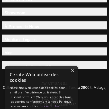
Showroom
À Propos de Nous
Mentions Légales
Aide
Découvrez la Famille AW
×
Ce site Web utilise des
cookies
AW ARTISAN S.L
Calle Caleta de Vélez Nº 39-41 P.I Santa Teresa 29004, Malaga,
Notre site Web utilise des cookies pour
Espagne
améliorer l'expérience utilisateur. En
utilisant notre site Web, vous acceptez tous
Nº TVA: ESB93657658
les cookies conformément à notre Politique
SIRET- EROI: ESB93657658
relative aux cookies.
En savoir plus