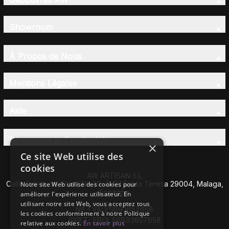
Showroom
À Propos de Nous
Mentions Légales
Aide
Découvrez la Famille AW
×
Ce site Web utilise des
cookies
AW ARTISAN S.L
Calle Caleta de Vélez Nº 39-41 P.I Santa Teresa 29004, Malaga,
Notre site Web utilise des cookies pour
Espagne
améliorer l'expérience utilisateur. En
utilisant notre site Web, vous acceptez tous
Nº TVA: ESB93657658
les cookies conformément à notre Politique
SIRET- EROI: ESB93657658
relative aux cookies.
En savoir plus