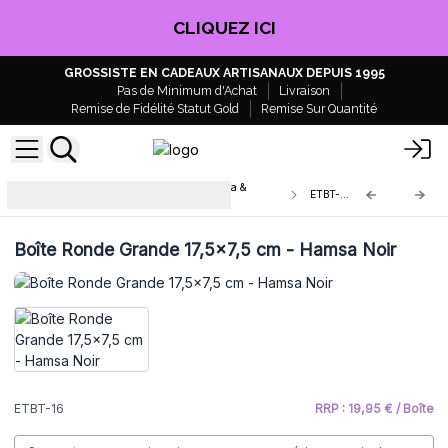
CLIQUEZ ICI
GROSSISTE EN CADEAUX ARTISANAUX DEPUIS 1995
Pas de Minimum d'Achat
Livraison
Remise de Fidélité Statut Gold
Remise Sur Quantité
Boîtes et Plateaux en Bois Bouddha &
ETBT-16
Hamsa
Boîte Ronde Grande 17,5x7,5 cm - Hamsa Noir
ETBT-16
RRP : 19,95 € / Boîte