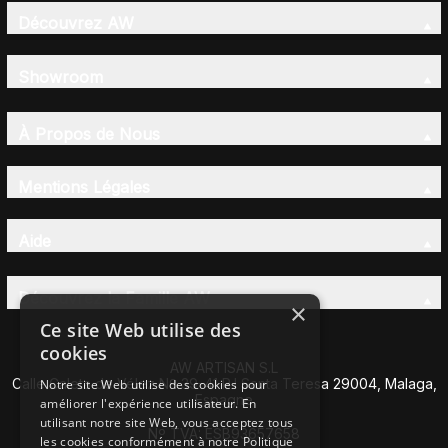
Découvrez AW
Showroom
À Propos de Nous
Mentions Légales
Aide
Découvrez la Famille AW
×
Ce site Web utilise des
cookies
AW ARTISAN S.L
Calle Caleta de Vélez Nº 39-41 P.I Santa Teresa 29004, Malaga,
Notre site Web utilise des cookies pour
Espagne
améliorer l'expérience utilisateur. En
utilisant notre site Web, vous acceptez tous
Nº TVA: ESB93657658
les cookies conformément à notre Politique