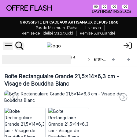
OFFRE FLASH
00
00
00
00
DAY
HRS
MINS
SECS
GROSSISTE EN CADEAUX ARTISANAUX DEPUIS 1995
Pas de Minimum d'Achat
Livraison
Remise de Fidélité Statut Gold
Remise Sur Quantité
Boîtes et Plateaux en Bois Bouddha &
ETBT-09
Hamsa
Boîte Rectangulaire Grande 21,5x14x6,3 cm -
Visage de Bouddha Blanc