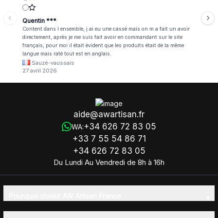
Quentin ***
Content dans l ensemble, j ai eu une cassé mais on m a fait un avoir
directement, après je me suis fait avoir en commandant sur le site
français, pour moi il était évident que les produits était de la même
langue mais raté tout est en anglais.
Sauzé-vaussais
27 avril 2026
aide@awartisan.fr
+34 626 72 83 05
WA:
+33 7 55 54 86 71
+34 626 72 83 05
Du Lundi Au Vendredi de 8h à 16h
Pourquoi choisir AW Artisan France