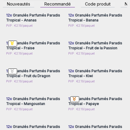
inscrivez-vous pour
inscrivez-vous pour
Nouveautés
Recommandé
Code produit
N
accéder aux prix de gros
accéder aux prix de gros
12x
Granulés Parfumés Paradis
12x
Granulés Parfumés Paradis
Tropical - Ananas
Tropical - Banana
Connectez-vous ou
Connectez-vous ou
PVP : €2.19/paquet
PVP : €2.19/paquet
inscrivez-vous pour
inscrivez-vous pour
accéder aux prix de gros
accéder aux prix de gros
12x
Granulés Parfumés Paradis
12x
Granulés Parfumés Paradis
Tropical - Fraise
Tropical - Fruit de la Passion
Connectez-vous ou
Connectez-vous ou
PVP : €2.19/paquet
PVP : €2.19/paquet
inscrivez-vous pour
inscrivez-vous pour
accéder aux prix de gros
accéder aux prix de gros
12x
Granulés Parfumés Paradis
12x
Granulés Parfumés Paradis
Tropical - Fruit du Dragon
Tropical - Kiwi
Connectez-vous ou
Connectez-vous ou
PVP : €2.19/paquet
PVP : €2.19/paquet
inscrivez-vous pour
inscrivez-vous pour
accéder aux prix de gros
accéder aux prix de gros
12x
Granulés Parfumés Paradis
12x
Granulés Parfumés Paradis
Tropical - Mangoustan
Tropical - Papaye
Connectez-vous ou
Connectez-vous ou
PVP : €2.19/paquet
PVP : €2.19/paquet
inscrivez-vous pour
inscrivez-vous pour
accéder aux prix de gros
accéder aux prix de gros
12x
Granulés Parfumés Paradis
12x
Granulés Parfumés Paradis