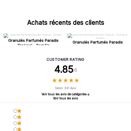
Achats récents des clients
Granulés Parfumés Paradis
Granulés Parfumés Paradis
Tropical - Pomélo
Tropical - Fruit de la Passion
CUSTOMER RATING
4.85
/5
★
★
★
★
★
★
★
★
★
★
Selon 341 Avis
Voir tous les avis de catégories
Voir tous les avis