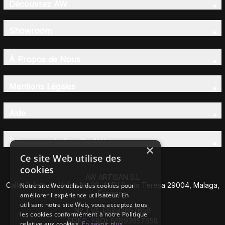
Découvrez AW
Showroom
À Propos de Nous
Mentions Légales
Aide
Découvrez la Famille AW
×
Ce site Web utilise des
cookies
AW ARTISAN S.L
Calle Caleta de Vélez Nº 39-41 P.I Santa Teresa 29004, Malaga,
Notre site Web utilise des cookies pour
Espagne
améliorer l'expérience utilisateur. En
utilisant notre site Web, vous acceptez tous
Nº TVA: ESB93657658
les cookies conformément à notre Politique
SIRET- EROI: ESB93657658
relative aux cookies.
En savoir plus