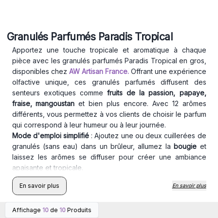
Granulés Parfumés Paradis Tropical
Apportez une touche tropicale et aromatique à chaque
pièce avec les granulés parfumés Paradis Tropical en gros,
disponibles chez
AW Artisan France.
Offrant une expérience
olfactive unique, ces granulés parfumés diffusent des
senteurs exotiques comme
fruits de la passion, papaye,
fraise, mangoustan
et bien plus encore. Avec 12 arômes
différents, vous permettez à vos clients de choisir le parfum
qui correspond à leur humeur ou à leur journée.
Mode d'emploi simplifié
: Ajoutez une ou deux cuillerées de
granulés (sans eau) dans un brûleur, allumez la
bougie
et
laissez les arômes se diffuser pour créer une ambiance
apaisante et tropicale.
Conseil pratique
: Pour réduire les odeurs de tabac, placez
En savoir plus
En savoir plus
une cuillerée de granulés dans le cendrier pour éliminer les
mauvaises odeurs et apporter un parfum agréable.
Affichage
10
de
10
Produits
Connectez-vous ou
Connectez-vous ou