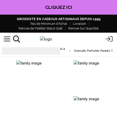
CLIQUEZ ICI
GROSSISTE EN CADEAUX ARTISANAUX DEPUIS 1995
Pas de Minimum d'Achat
Livraison
Remise de Fidélité Statut Gold
Remise Sur Quantité
Fondants en cire de soja et granulés à
Granulés Parfumés Paradis Tropical
mijoter