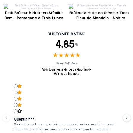
Petit Brûleur à Huile en Stéatite
Brûleur à Huile en Stéatite 10cm
8cm - Pentagone à Trois Lunes
- Fleur de Mandala - Noir et
Jaune
CUSTOMER RATING
4.85
/5
★
★
★
★
★
★
★
★
★
★
Selon 341 Avis
Voir tous les avis de catégories
Voir tous les avis
Quentin ***
Content dans l ensemble, j ai eu une cassé mais on m a fait un avoir
directement, après je me suis fait avoir en commandant sur le site