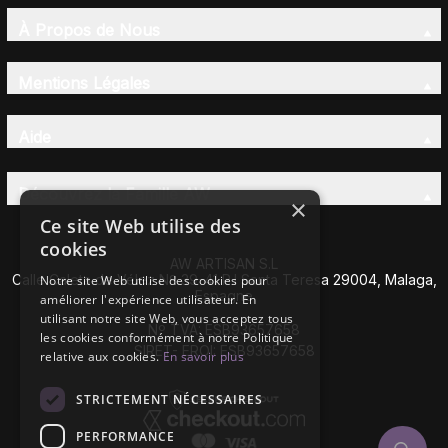
À Propos de Nous
Mentions Légales
Aide
Découvrez la Famille AW
×
Ce site Web utilise des
cookies
AW ARTISAN S.L
Calle Caleta de Vélez Nº 39-41 P.I Santa Teresa 29004, Malaga,
Notre site Web utilise des cookies pour
Espagne
améliorer l'expérience utilisateur. En
utilisant notre site Web, vous acceptez tous
Nº TVA: ESB93657658
les cookies conformément à notre Politique
SIRET- EROI: ESB93657658
relative aux cookies.
En savoir plus
STRICTEMENT NÉCESSAIRES
PERFORMANCE