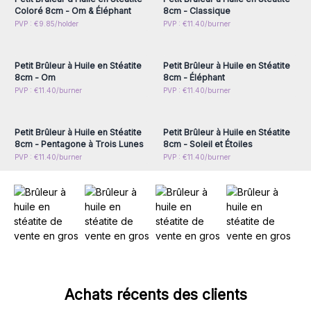
mettent un soin particulier dans chaque détail, assurant ainsi
Coloré 8cm - Om & Éléphant
8cm - Classique
une qualité irréprochable.
Connectez-vous ou
Connectez-vous ou
PVP : €9.85/holder
PVP : €11.40/burner
inscrivez-vous pour
inscrivez-vous pour
En choisissant AW Artisan, les clients soutiennent non
accéder aux prix de gros
accéder aux prix de gros
seulement des pratiques commerciales éthiques, mais ils
Petit Brûleur à Huile en Stéatite
Petit Brûleur à Huile en Stéatite
investissent également dans des produits qui incarnent un
8cm - Om
8cm - Éléphant
héritage artisanal précieux.
Connectez-vous ou
Connectez-vous ou
PVP : €11.40/burner
PVP : €11.40/burner
inscrivez-vous pour
inscrivez-vous pour
accéder aux prix de gros
accéder aux prix de gros
Petit Brûleur à Huile en Stéatite
Petit Brûleur à Huile en Stéatite
8cm - Pentagone à Trois Lunes
8cm - Soleil et Étoiles
PVP : €11.40/burner
PVP : €11.40/burner
Achats récents des clients