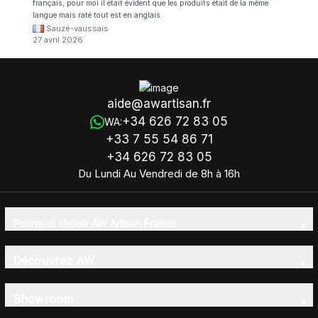
français, pour moi il était évident que les produits était de la même
langue mais raté tout est en anglais.
Sauzé-vaussais
27 avril 2026
aide@awartisan.fr
+34 626 72 83 05
WA:
+33 7 55 54 86 71
+34 626 72 83 05
Du Lundi Au Vendredi de 8h à 16h
Pourquoi choisir AW Artisan France
Découvrez AW
Showroom