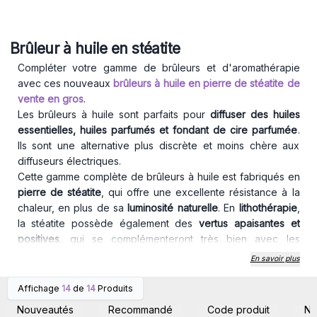
Brûleur à huile en stéatite
Compléter votre gamme de brûleurs et d'aromathérapie
avec ces nouveaux
brûleurs à huile en pierre de stéatite de
vente en gros
.
Les brûleurs à huile sont parfaits pour
diffuser des huiles
essentielles, huiles parfumés et fondant de cire parfumée
.
Ils sont une alternative plus discrète et moins chère aux
diffuseurs électriques.
Cette gamme complète de brûleurs à huile est fabriqués en
pierre de stéatite
, qui offre une excellente résistance à la
chaleur, en plus de sa
luminosité naturelle
. En
lithothérapie
,
la stéatite possède également des
vertus apaisantes et
positives
, qui se complémenteront très bien avec les
bienfaits des huiles essentielles par exemple. Nous vous
En savoir plus
recommandons d'ailleurs de les proposer sous forme de
pack ou set avec des huiles essentielles ou parfumées.
Affichage
14
de
14
Produits
Connectez-vous ou
Connectez-vous ou
Très simple d'utilisation
, il suffit de verser l'huile choisie
inscrivez-vous pour
inscrivez-vous pour
Nouveautés
Recommandé
Code produit
N
accéder aux prix de gros
accéder aux prix de gros
dans la partie du récipient, et de placer une bougie allumée