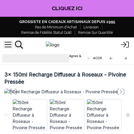
CLIQUEZ ICI
GROSSISTE EN CADEAUX ARTISANAUX DEPUIS 1995
Pas de Minimum d'Achat
Livraison
Remise de Fidélité Statut Gold
Remise Sur Quantité
Recharges de diffuseurs à bâtons Agnes &
ACDR-18
CatACDR
3x
150ml Recharge Diffuseur à Roseaux - Pivoine
Pressée