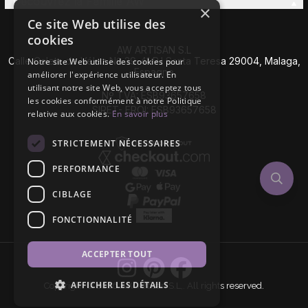
Découvrez la Famille AW
×
Ce site Web utilise des
cookies
AW ARTISAN S.L
Calle Caleta de Vélez Nº 39-41 P.I Santa Teresa 29004, Malaga,
Notre site Web utilise des cookies pour
Espagne
améliorer l'expérience utilisateur. En
utilisant notre site Web, vous acceptez tous
Nº TVA: ESB93657658
les cookies conformément à notre Politique
SIRET- EROI: ESB93657658
relative aux cookies.
En savoir plus
STRICTEMENT NÉCESSAIRES
PERFORMANCE
CIBLAGE
FONCTIONNALITÉ
ACCEPTER TOUT
AFFICHER LES DÉTAILS
Copyright © 2026 AW Artisan S.L,. All rights reserved.