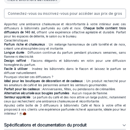
Connectez-vous ou inscrivez-vous pour accéder aux prix de gros
Apportez une ambiance chaleureuse et réconfortante à votre intérieur avec ces
diffuseurs à bâtonnets parfumés au café et noix.
Chaque boîte contient trois
diffuseurs de 140 ml
, offrant une expérience olfactive agréable et durable. Parfait
pour les espaces de détente, le salon ou le bureau.
Caractéristiques :
Parfum riche et chaleureux
: Un mélange harmonieux de café torréfié et de noix,
créant une atmosphère cosy et invitante.
Longue durée
: Diffusion continue du parfum pendant plusieurs semaines, sans
flamme ni électricité.
Design raffiné
: Flacons élégants et bâtonnets en rotin pour une diffusion
homogène du parfum.
Facile à utiliser
: Insérez les bâtonnets dans le flacon et laissez le parfum se
diffuser naturellement.
Pourquoi stocker ces diffuseurs ?
Idéal pour les boutiques de décoration et de cadeaux :
Un produit recherché pour
les amateurs de café et les personnes aimant les senteurs gourmandes.
Parfait pour les cadeaux :
Anniversaires, fêtes, ou pendaisons de crémaillère.
Alternative sécurisée aux bougies parfumées
: Aucun risque de flamme.
Senteur appréciée
: Le parfum du café et des noix attire un large public, notamment
ceux qui recherchent une ambiance chaleureuse et réconfortante.
Ajoutez cette boîte de 3 diffuseurs à bâtonnets Café et Noix à votre offre et
proposez à vos clients une expérience parfumée riche et apaisante, idéale pour leur
intérieur ! ☕🌰
Spécifications et documentation du produit