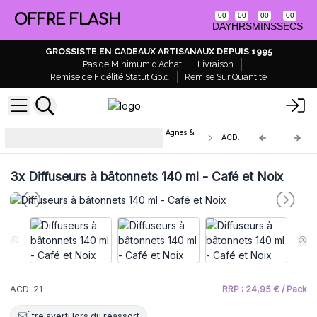
OFFRE FLASH
00
00
00
00
DAY
HRS
MINS
SECS
GROSSISTE EN CADEAUX ARTISANAUX DEPUIS 1995
Pas de Minimum d'Achat
Livraison
Remise de Fidélité Statut Gold
Remise Sur Quantité
Diffuseurs de parfum à bâtonnets Agnes &
ACD-21
Cat
3x
Diffuseurs à bâtonnets 140 ml - Café et Noix
ACD-21
RRP : 24,95 € / Pack
Être averti lors du réassort