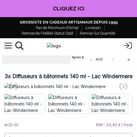
CLIQUEZ ICI
GROSSISTE EN CADEAUX ARTISANAUX DEPUIS 1995
Pas de Minimum d'Achat
Livraison
Remise de Fidélité Statut Gold
Remise Sur Quantité
Diffuseurs de parfum à bâtonnets Agnes &
ACD-01
Cat
3x
Diffuseurs à bâtonnets 140 ml - Lac Windermere
ACD-01
RRP : 24,95 € / Pack