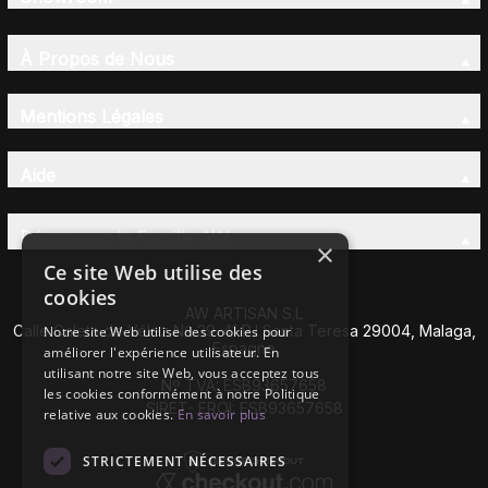
À Propos de Nous
Mentions Légales
Aide
Découvrez la Famille AW
×
Ce site Web utilise des
cookies
AW ARTISAN S.L
Calle Caleta de Vélez Nº 39-41 P.I Santa Teresa 29004, Malaga,
Notre site Web utilise des cookies pour
Espagne
améliorer l'expérience utilisateur. En
utilisant notre site Web, vous acceptez tous
Nº TVA: ESB93657658
les cookies conformément à notre Politique
SIRET- EROI: ESB93657658
relative aux cookies.
En savoir plus
STRICTEMENT NÉCESSAIRES