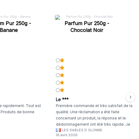
m Pur 250g -
Parfum Pur 250g -
Banane
Chocolat Noir
Le ***
 rapidement. Tout est
Première commande et très satisfait de la
. Produits de bonne
qualité. Une réclamation a été faite
concernant un produit, la réponse et le
dédommagement ont été très rapide. Je
LES SABLES D OLONNE
continuerai à commander chez WA Artisan
16 avril 2026
!