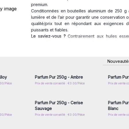
premium.
Conditionnées en bouteilles aluminium de 250 g
lumière et de l’air pour garantir une conservation 
qualité/prix tout en répondant aux exigences 
puissants et fiables.
Le saviez-vous ?
Contrairement aux huiles essen
compositions aromatiques complexes et sont souven
à obtenir naturellement. Elles offrent ainsi une li
sprays d’ambiance.
nscrivez-
Connectez-vous ou inscrivez-
Connecte
Nouveauté
Ces huiles de parfum de
qualité
sont un produit
ess
x prix de
vous pour accéder aux prix de
vous pou
gros
Faites le choix de la qualité professionnelle : c
chez AW Artisan France et enrichissez votre off
lloy
Parfum Pur 250g - Ambre
Parfum Pur
rentables.
.00/Pièce
Prix de vente conseillé : €0.00/Pièce
Prix de vente c
nscrivez-
Connectez-vous ou inscrivez-
Connecte
x prix de
vous pour accéder aux prix de
vous pou
gros
Parfum Pur 250g - Cerise
Parfum Pur
Sauvage
Blanc
.00/Pièce
Prix de vente conseillé : €0.00/Pièce
Prix de vente c
nscrivez-
Connectez-vous ou inscrivez-
Connecte
x prix de
vous pour accéder aux prix de
vous pou
gros