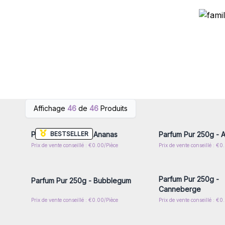
Connectez-vous ou inscrivez-
Connectez-vous ou i
Affichage
46
de
46
Produits
vous pour accéder aux prix de
vous pour accéder au
gros
gros
BESTSELLER
Parfum Pur 250g - Ananas
Parfum Pur 250g - A
Prix de vente conseillé : €0.00/Pièce
Prix de vente conseillé : €0
Connectez-vous ou inscrivez-
Connectez-vous ou i
vous pour accéder aux prix de
vous pour accéder au
gros
gros
Parfum Pur 250g -
Parfum Pur 250g - Bubblegum
Canneberge
Prix de vente conseillé : €0.00/Pièce
Prix de vente conseillé : €0
Connectez-vous ou inscrivez-
Connectez-vous ou i
vous pour accéder aux prix de
vous pour accéder au
gros
gros