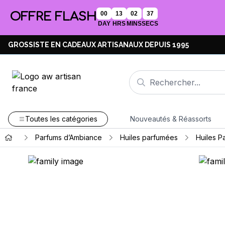
OFFRE FLASH
00
13
02
37
DAY
HRS
MINS
SECS
GROSSISTE EN CADEAUX ARTISANAUX DEPUIS 1995
Toutes les catégories
Nouveautés & Réassorts
Parfums d’Ambiance
Huiles parfumées
Huiles P