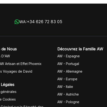
+34 626 72 83 05
WA:
 de Nous
Découvrez la Famille AW
s D'AW
AW - Espagne
AW Artisan et Effet Phoenix
AW -
Portugal
es Voyages de David
AW - Allemagne
AW - Europe
 Légales
AW - Italie
 générales
AW - Autriche
de Cookies
AW - Pologne
Général sur la Sécurité des