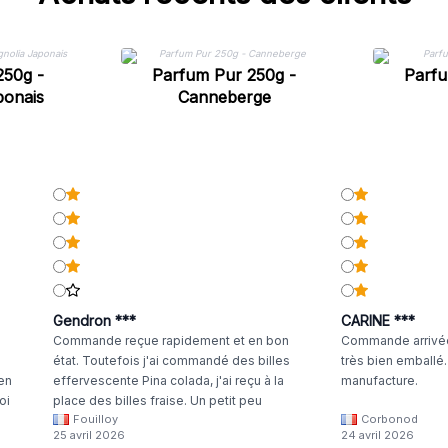
250g -
Parfum Pur 250g -
Parfu
ponais
Canneberge
Gendron ***
CARINE ***
Commande reçue rapidement et en bon
Commande arrivée
état. Toutefois j'ai commandé des billes
très bien emballé
 en
effervescente Pina colada, j'ai reçu à la
manufacture.
oi
place des billes fraise. Un petit peu
Fouilloy
Corbonod
la
dommage
25 avril 2026
24 avril 2026