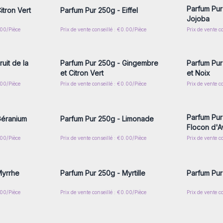
Parfum Pur
itron Vert
Parfum Pur 250g - Eiffel
Jojoba
.00/Pièce
Prix de vente conseillé : €0.00/Pièce
Prix de vente c
nscrivez-
Connectez-vous ou inscrivez-
Connecte
x prix de
vous pour accéder aux prix de
vous pou
gros
uit de la
Parfum Pur 250g - Gingembre
Parfum Pur
et Citron Vert
et Noix
.00/Pièce
Prix de vente conseillé : €0.00/Pièce
Prix de vente c
nscrivez-
Connectez-vous ou inscrivez-
Connecte
x prix de
vous pour accéder aux prix de
vous pou
gros
Parfum Pur
Géranium
Parfum Pur 250g - Limonade
Flocon d'A
.00/Pièce
Prix de vente conseillé : €0.00/Pièce
Prix de vente c
nscrivez-
Connectez-vous ou inscrivez-
Connecte
x prix de
vous pour accéder aux prix de
vous pou
gros
Myrrhe
Parfum Pur 250g - Myrtille
Parfum Pur
.00/Pièce
Prix de vente conseillé : €0.00/Pièce
Prix de vente c
nscrivez-
Connectez-vous ou inscrivez-
Connecte
x prix de
vous pour accéder aux prix de
vous pou
gros