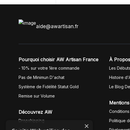
anglais.
aide@awartisan.fr
Pourquoi choisir AW Artisan France
À Propos
- 10% sur votre 1ère commande
Les Début
Pas de Minimun D'achat
Histoire d'
Système de Fidélité Statut Gold
Le Blog D
Remise sur Volume
Mentions
Conditions
Découvrez AW
Dropshipping
Politique 
×
Fullfilment Service EU
Règlement 