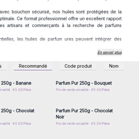
 avec bouchon sécurisé, nos huiles sont protégées de la
optimale. Ce format professionnel offre un excellent rapport
des artisans et commerçants à la recherche de parfums
tielles, les huiles de parfum ures peuvent intégrer des
t utilisées pour recréer des parfums rares ou impossibles
berté créative totale, notamment pour les bougies, encens ou
En savoir plus
z-vous ou inscrivez-
Connectez-vous ou inscrivez-
s
Recommandé
Code produit
Nom
entiel et rentable
pour toute boutique d'aromathérapie.
r accéder aux prix de
vous pour accéder aux prix de
gros
gros
ommandez dès aujourd’hui vos huiles de parfum pures 250 g
re bien-être avec des senteurs puissantes, élégantes et
 250g - Banane
Parfum Pur 250g - Bouquet
onseillé : €0.00/Pièce
Prix de vente conseillé : €0.00/Pièce
z-vous ou inscrivez-
Connectez-vous ou inscrivez-
r accéder aux prix de
vous pour accéder aux prix de
gros
gros
 250g - Chocolat
Parfum Pur 250g - Chocolat
Noir
onseillé : €0.00/Pièce
Prix de vente conseillé : €0.00/Pièce
z-vous ou inscrivez-
Connectez-vous ou inscrivez-
r accéder aux prix de
vous pour accéder aux prix de
gros
gros