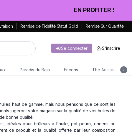
EN PROFITER !
vraison
Remise de Fidélité Statut Gold
Remise Sur Quantité
Se connecter
S'inscrire
aux
Paradis du Bain
Encens
Thé Artisanal
huiles haut de gamme, mais nous pensons que ce sont les
ients jugeront votre magasin sur la qualité de vos huiles de
 de bonne qualité.
 idéales pour brûleurs à l'huile, pot-pourri, encens ou
orent ce produit et la qualité offerte par leur composition