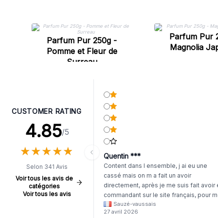
Parfum Pur 
Parfum Pur 250g -
Magnolia Ja
Pomme et Fleur de
Surreau
CUSTOMER RATING
4.85
/5
★
★
★
★
★
★
★
★
★
★
Quentin ***
Content dans l ensemble, j ai eu une
Selon 341 Avis
cassé mais on m a fait un avoir
Voir tous les avis de
directement, après je me suis fait avoir
catégories
Voir tous les avis
commandant sur le site français, pour m
Sauzé-vaussais
il était évident que les produits était de 
27 avril 2026
même langue mais raté tout est en