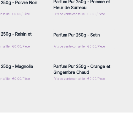
Parfum Pur 250g - Pomme et
 250g - Poivre Noir
Fleur de Surreau
onseillé : €0.00/Pièce
Prix de vente conseillé : €0.00/Pièce
z-vous ou inscrivez-
Connectez-vous ou inscrivez-
r accéder aux prix de
vous pour accéder aux prix de
gros
gros
250g - Raisin et
Parfum Pur 250g - Satin
onseillé : €0.00/Pièce
Prix de vente conseillé : €0.00/Pièce
z-vous ou inscrivez-
Connectez-vous ou inscrivez-
r accéder aux prix de
vous pour accéder aux prix de
gros
gros
 250g - Magnolia
Parfum Pur 250g - Orange et
Gingembre Chaud
onseillé : €0.00/Pièce
Prix de vente conseillé : €0.00/Pièce