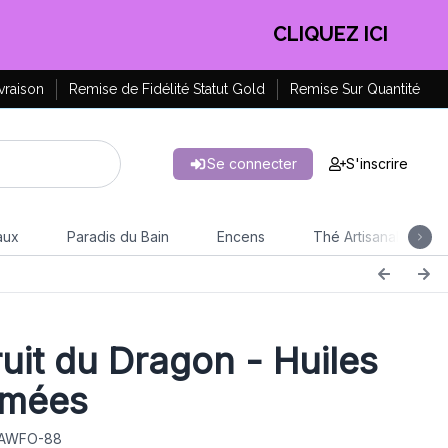
EN PROFITER !
vraison
Remise de Fidélité Statut Gold
Remise Sur Quantité
Se connecter
S'inscrire
aux
Paradis du Bain
Encens
Thé Artisanal
uit du Dragon - Huiles
umées
: AWFO-88