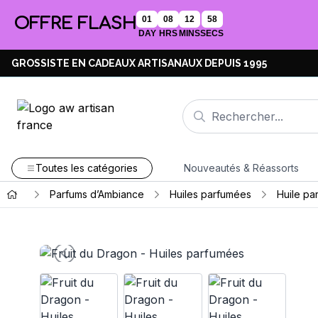
OFFRE FLASH
01
08
12
57
DAY
HRS
MINS
SECS
GROSSISTE EN CADEAUX ARTISANAUX DEPUIS 1995
Toutes les catégories
Nouveautés & Réassorts
Parfums d’Ambiance
Huiles parfumées
Huile pa