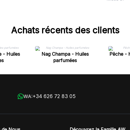
Achats récents des clients
 - Huiles
Nag Champa - Huiles
Pêche - 
es
parfumées
+34 626 72 83 05
WA:
 de Nous
Découvrez la Famille AW