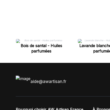
Bois de santal - Huiles
Lavande blanche
parfumées
parfumé
aide@awartisan.fr
Pourquoi choisir AW Artisan France
À Propos