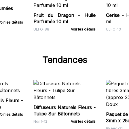
fumées
Fruit du Dragon - Huile
Cerise - 
Parfumée 10 ml
ml
oir les détails
ULFO-88
Voir les détails
ULFO-13
Tendances
ls Fleurs -
s
Diffuseurs Naturels Fleurs -
Tulipe Sur Bâtonnets
Paquet de 
oir les détails
3mm x 25cm - (appro
Ndiff-12
Voir les détails
- Orange 
RReed-21