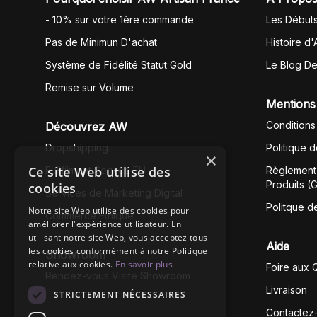
- 10% sur votre 1ère commande
Les Début
Pas de Minimun D'achat
Histoire d'
Système de Fidélité Statut Gold
Le Blog D
Remise sur Volume
Mentions
Conditions
Découvrez AW
Dropshipping
Politique 
×
Ce site Web utilise des
Fullfilment Service EU
Règlement 
Produits (
cookies
Services de Marketing Digital
Politque d
Notre site Web utilise des cookies pour
Commerce Éthique
améliorer l'expérience utilisateur. En
utilisant notre site Web, vous acceptez tous
Aide
les cookies conformément à notre Politique
Showroom
relative aux cookies.
En savoir plus
Foire aux 
Rendez-vous Visite Showroom
Livraison
STRICTEMENT NÉCESSAIRES
Contactez