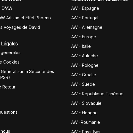
s D'AW
AW - Espagne
AW Artisan et Effet Phoenix
AW -
Portugal
es Voyages de David
AW - Allemagne
AW - Europe
 Légales
AW - Italie
 générales
AW - Autriche
de Cookies
AW - Pologne
Général sur la Sécurité des
AW - Croatie
GPSR)
AW - Suède
e Retour
AW - République Tchèque
AW - Slovaquie
Questions
AW - Hongrie
AW -Roumanie
-nous
AW - Pays-Bas