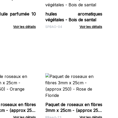
Hu
V
Ca
Huile parfumée 10
huiles aromatiques
SPB
végétales - Bois de santal
Voir les détails
SPBAO-04
Voir les détails
Paq
3m
- 
RRe
roseaux en fibres
Paquet de roseaux en fibres
x 250)
3mm x 25cm - (approx 250)
Doux
- Rose de Floride
Voir les détails
RReed-23
Voir les détails