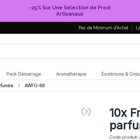
-25% Sur Une Sélection de Produits
Artisanaux
Pas de Minimum d'Achat
Li
Pack Démarrage
Aromathérapie
Ésotérisme & Crist
rfumée
AWFO-88
10x
Fr
parf
Code produit