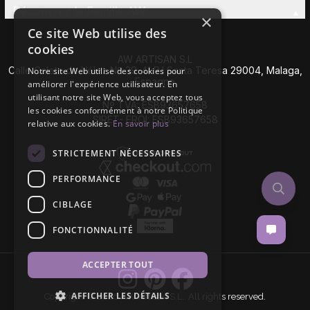
Découvrez la Famille AW
×
Ce site Web utilise des
cookies
AW ARTISAN S.L
Calle Caleta de Vélez Nº 39-41 P.I Santa Teresa 29004, Malaga,
Notre site Web utilise des cookies pour
Espagne
améliorer l'expérience utilisateur. En
utilisant notre site Web, vous acceptez tous
Nº TVA: ESB93657658
les cookies conformément à notre Politique
SIRET- EROI: ESB93657658
relative aux cookies.
En savoir plus
STRICTEMENT NÉCESSAIRES
PERFORMANCE
CIBLAGE
FONCTIONNALITÉ
ACCEPTER TOUT
AFFICHER LES DÉTAILS
Copyright © 2026 AW Artisan S.L,. All rights reserved.