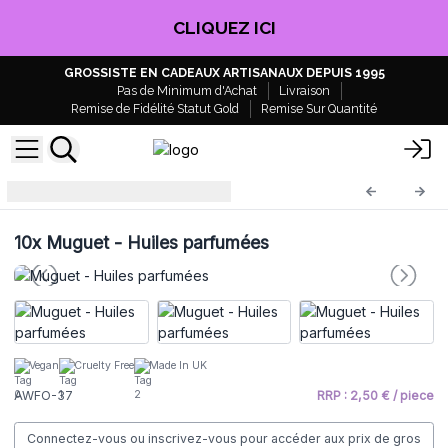
CLIQUEZ ICI
GROSSISTE EN CADEAUX ARTISANAUX DEPUIS 1995
Pas de Minimum d'Achat
Livraison
Remise de Fidélité Statut Gold
Remise Sur Quantité
Huile parfumée
AWFO-37
10x
Muguet - Huiles parfumées
Vegan
Cruelty Free
Made In UK
AWFO-37
RRP : 2,50 € / piece
Connectez-vous ou inscrivez-vous pour accéder aux prix de gros