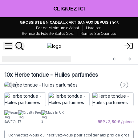
CLIQUEZ ICI
GROSSISTE EN CADEAUX ARTISANAUX DEPUIS 1995
Pas de Minimum d'Achat
Livraison
Remise de Fidélité Statut Gold
Remise Sur Quantité
Huile parfumée
AWFO-17
10x
Herbe tondue - Huiles parfumées
Vegan
Cruelty Free
Made In UK
AWFO-17
RRP : 2,50 € / piece
Connectez-vous ou inscrivez-vous pour accéder aux prix de gros