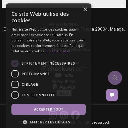
Découvrez la Famille AW
×
Ce site Web utilise des
cookies
AW ARTISAN S.L
Calle Caleta de Vélez Nº 39-41 P.I Santa Teresa 29004, Malaga,
Notre site Web utilise des cookies pour
Espagne
améliorer l'expérience utilisateur. En
utilisant notre site Web, vous acceptez tous
Nº TVA: ESB93657658
les cookies conformément à notre Politique
SIRET- EROI: ESB93657658
relative aux cookies.
En savoir plus
STRICTEMENT NÉCESSAIRES
PERFORMANCE
CIBLAGE
FONCTIONNALITÉ
ACCEPTER TOUT
AFFICHER LES DÉTAILS
Copyright © 2026 AW Artisan S.L,. All rights reserved.