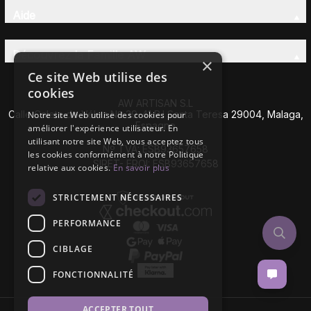
Aide
Découvrez la Famille AW
×
Ce site Web utilise des
cookies
AW ARTISAN S.L
Calle Caleta de Vélez Nº 39-41 P.I Santa Teresa 29004, Malaga,
Notre site Web utilise des cookies pour
Espagne
améliorer l'expérience utilisateur. En
utilisant notre site Web, vous acceptez tous
Nº TVA: ESB93657658
les cookies conformément à notre Politique
SIRET- EROI: ESB93657658
relative aux cookies.
En savoir plus
STRICTEMENT NÉCESSAIRES
PERFORMANCE
CIBLAGE
FONCTIONNALITÉ
ACCEPTER TOUT