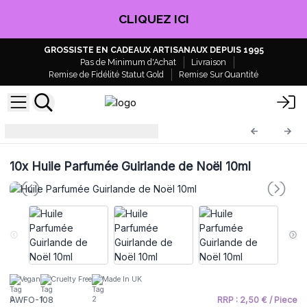
CLIQUEZ ICI
GROSSISTE EN CADEAUX ARTISANAUX DEPUIS 1995
Pas de Minimum d'Achat
Livraison
Remise de Fidélité Statut Gold
Remise Sur Quantité
Huile parfumée
AWFO-108
10x
Huile Parfumée Guirlande de Noël 10ml
Vegan
Cruelty Free
Made In UK
AWFO-108
RRP : 2,50 € / Piece