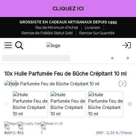
CLIQUEZ ICI
GROSSISTE EN CADEAUX ARTISANAUX DEPUIS 1995
Pas de Minimum d'Achat
Livraison
Remise de Fidélité Statut Gold
Remise Sur Quantité
Huile parfumée
AWFO-105
10x
Huile Parfumée Feu de Bûche Crépitant 10 ml
Vegan
Cruelty Free
Made In UK
AWFO-105
RRP : 2,50 € / Piece