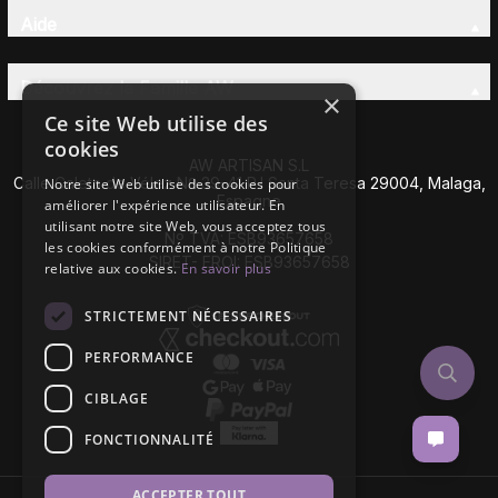
Aide
Découvrez la Famille AW
×
Ce site Web utilise des
cookies
AW ARTISAN S.L
Calle Caleta de Vélez Nº 39-41 P.I Santa Teresa 29004, Malaga,
Notre site Web utilise des cookies pour
Espagne
améliorer l'expérience utilisateur. En
utilisant notre site Web, vous acceptez tous
Nº TVA: ESB93657658
les cookies conformément à notre Politique
SIRET- EROI: ESB93657658
relative aux cookies.
En savoir plus
STRICTEMENT NÉCESSAIRES
PERFORMANCE
CIBLAGE
FONCTIONNALITÉ
ACCEPTER TOUT