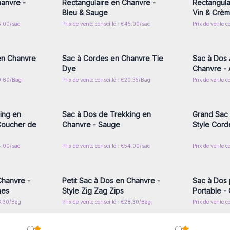
hanvre -
Rectangulaire en Chanvre -
Rectangula
Bleu & Sauge
Vin & Crè
45.00/sac
Prix de vente conseillé : €45.00/sac
Prix de vente c
nscrivez-
Connectez-vous ou inscrivez-
Connecte
x prix de
vous pour accéder aux prix de
vous pou
gros
en Chanvre
Sac à Cordes en Chanvre Tie
Sac à Dos 
Dye
Chanvre -
39.60/Bag
Prix de vente conseillé : €20.35/Bag
Prix de vente c
nscrivez-
Connectez-vous ou inscrivez-
Connecte
x prix de
vous pour accéder aux prix de
vous pou
gros
ing en
Sac à Dos de Trekking en
Grand Sac 
Coucher de
Chanvre - Sauge
Style Cord
54.00/sac
Prix de vente conseillé : €54.00/sac
Prix de vente c
nscrivez-
Connectez-vous ou inscrivez-
Connecte
x prix de
vous pour accéder aux prix de
vous pou
gros
Chanvre -
Petit Sac à Dos en Chanvre -
Sac à Dos 
hes
Style Zig Zag Zips
Portable -
28.30/Bag
Prix de vente conseillé : €28.30/Bag
Prix de vente c