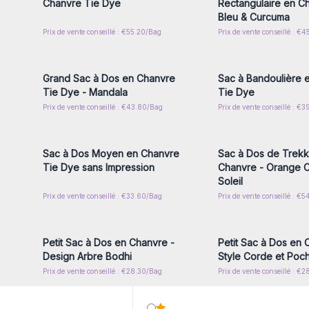
Chanvre Tie Dye
Rectangulaire en C
Bleu & Curcuma
Prix de vente conseillé : €55.20/Bag
Prix de vente conseillé : €
Connectez-vous ou inscrivez-
Connectez-vous ou i
vous pour accéder aux prix de
vous pour accéder au
gros
gros
Grand Sac à Dos en Chanvre
Sac à Bandoulière 
Tie Dye - Mandala
Tie Dye
Prix de vente conseillé : €43.80/Bag
Prix de vente conseillé : €
Connectez-vous ou inscrivez-
Connectez-vous ou i
vous pour accéder aux prix de
vous pour accéder au
gros
gros
Sac à Dos Moyen en Chanvre
Sac à Dos de Trekk
Tie Dye sans Impression
Chanvre - Orange 
Soleil
Prix de vente conseillé : €33.60/Bag
Prix de vente conseillé : €
Connectez-vous ou inscrivez-
Connectez-vous ou i
vous pour accéder aux prix de
vous pour accéder au
gros
gros
Petit Sac à Dos en Chanvre -
Petit Sac à Dos en 
Design Arbre Bodhi
Style Corde et Poc
Prix de vente conseillé : €28.30/Bag
Prix de vente conseillé : €