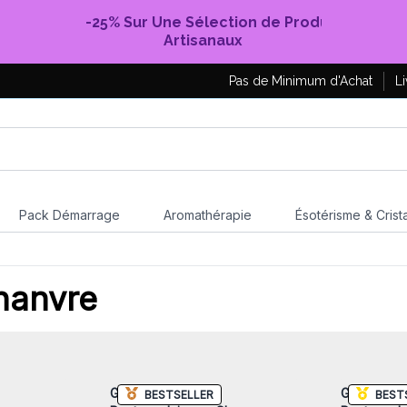
-25% Sur Une Sélection de Produits
Artisanaux
Pas de Minimum d'Achat
Li
Pack Démarrage
Aromathérapie
Ésotérisme & Crist
hanvre
nscrivez-
Connectez-vous ou inscrivez-
Connecte
x prix de
vous pour accéder aux prix de
vous pou
gros
Grand Sac à Dos
Grand Sac
BESTSELLER
BEST