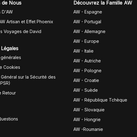
 de Nous
Découvrez la Famille AW
s D'AW
AW - Espagne
AW Artisan et Effet Phoenix
AW -
Portugal
es Voyages de David
AW - Allemagne
AW - Europe
 Légales
AW - Italie
 générales
AW - Autriche
de Cookies
AW - Pologne
Général sur la Sécurité des
AW - Croatie
GPSR)
AW - Suède
e Retour
AW - République Tchèque
AW - Slovaquie
Questions
AW - Hongrie
AW -Roumanie