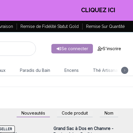
CLIQUEZ ICI
vraison
Remise de Fidélité Statut Gold
Remise Sur Quantité
Se connecter
S'inscrire
aux
Paradis du Bain
Encens
Thé Artisanal
z-vous ou inscrivez-
Connectez-vous ou inscrivez-
Nouveautés
Code produit
Nom
r accéder aux prix de
vous pour accéder aux prix de
gros
gros
 à Dos
Grand Sac à Dos en Chanvre -
SELLER