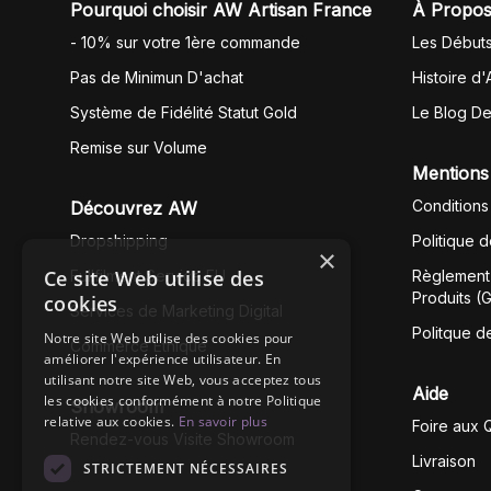
Pourquoi choisir AW Artisan France
À Propos
- 10% sur votre 1ère commande
Les Début
Pas de Minimun D'achat
Histoire d'
Système de Fidélité Statut Gold
Le Blog D
Remise sur Volume
Mentions
Conditions
Découvrez AW
Dropshipping
Politique 
×
Ce site Web utilise des
Fullfilment Service EU
Règlement 
Produits (
cookies
Services de Marketing Digital
Politque d
Notre site Web utilise des cookies pour
Commerce Éthique
améliorer l'expérience utilisateur. En
utilisant notre site Web, vous acceptez tous
Aide
les cookies conformément à notre Politique
Showroom
relative aux cookies.
En savoir plus
Foire aux 
Rendez-vous Visite Showroom
Livraison
STRICTEMENT NÉCESSAIRES