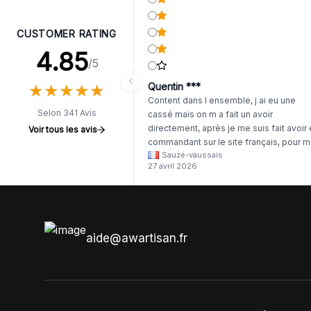
CUSTOMER RATING
4.85
/5
★
★
★
★
★
★
★
★
★
★
Quentin ***
Content dans l ensemble, j ai eu une
Selon 341 Avis
cassé mais on m a fait un avoir
directement, après je me suis fait avoir
Voir tous les avis
commandant sur le site français, pour m
Sauzé-vaussais
il était évident que les produits était de 
27 avril 2026
même langue mais raté tout est en
anglais.
aide@awartisan.fr