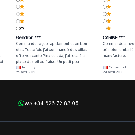
Gendron ***
CARINE ***
Commande reçue rapidement et en bon
Commande arrivée
état. Toutefois j'ai commandé des billes
très bien emballé
 en
effervescente Pina colada, j'ai reçu à la
manufacture.
oi
place des billes fraise. Un petit peu
Fouilloy
Corbonod
la
dommage
25 avril 2026
24 avril 2026
+34 626 72 83 05
WA: