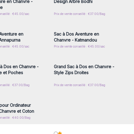
ire en Chanvre -
Design Arbre Bodhi
me
onseillé : €45.00/sac
Prix de vente conseillé : €37.00/Bag
z-vous ou inscrivez-
Connectez-vous ou inscrivez-
r accéder aux prix de
vous pour accéder aux prix de
gros
gros
Aventure en
Sac à Dos Aventure en
 Annapurna
Chanvre - Katmandou
onseillé : €45.00/sac
Prix de vente conseillé : €45.00/sac
z-vous ou inscrivez-
Connectez-vous ou inscrivez-
r accéder aux prix de
vous pour accéder aux prix de
gros
gros
à Dos en Chanvre -
Grand Sac à Dos en Chanvre -
e et Poches
Style Zips Droites
onseillé : €37.00/Bag
Prix de vente conseillé : €37.00/Bag
z-vous ou inscrivez-
r accéder aux prix de
gros
pour Ordinateur
 Chanvre et Coton
onseillé : €40.00/Bag