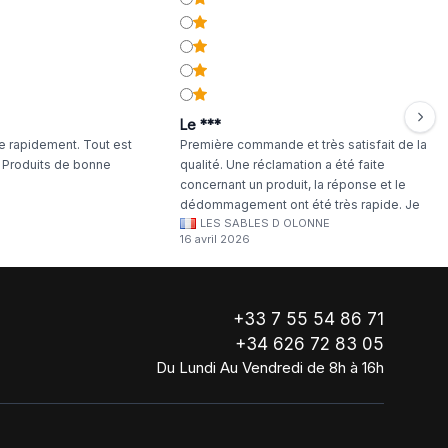
Le ***
 rapidement. Tout est
Première commande et très satisfait de la
. Produits de bonne
qualité. Une réclamation a été faite
concernant un produit, la réponse et le
dédommagement ont été très rapide. Je
LES SABLES D OLONNE
continuerai à commander chez WA Artisan
16 avril 2026
!
+33 7 55 54 86 71
+34 626 72 83 05
Du Lundi Au Vendredi de 8h à 16h