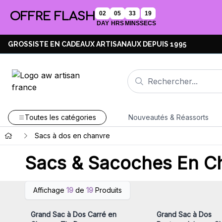
OFFRE FLASH
02
05
33
19
DAY
HRS
MINS
SECS
GROSSISTE EN CADEAUX ARTISANAUX DEPUIS 1995
Toutes les catégories
Nouveautés & Réassorts
Sacs à dos en chanvre
Sacs & Sacoches En C
Connectez-vous ou inscrivez-
Connectez-vous ou i
Affichage
19
de
19
Produits
vous pour accéder aux prix de
vous pour accéder au
gros
gros
Grand Sac à Dos Carré en
Grand Sac à Dos