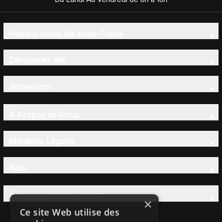
Pourquoi choisir AW Artisan France
Découvrez AW
Showroom
À Propos de Nous
Mentions Légales
Aide
Découvrez la Famille AW
×
Ce site Web utilise des