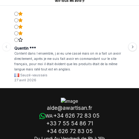
Voir tous les avis
Quentin ***
Content dans l ensemble, j ai eu une cassé mais on m a fait un avoir
directement, après je me suis fait avoir en commandant sur le site
français, pour moi il était évident que les produits était de la même
langue mais raté tout est en anglais.
Sauzé-vaussais
27 avril 2026
aide@awartisan.fr
+34 626 72 83 05
WA:
+33 7 55 54 86 71
+34 626 72 83 05
Du Lundi Au Vendredi de 8h à 16h