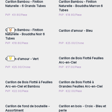
Carillon Bambou - Finition
Carillon Bambou - Finition
Naturelle - 6 Grands Tubes
Naturelle - Bouddha Marron 6
Tubes
Connectez-vous ou
Connectez-vous ou
PVP : €9.80/Piece
PVP : €18.80/Piece
inscrivez-vous pour
inscrivez-vous pour
accéder aux prix de gros
accéder aux prix de gros
Carillon Bambou - Finition
Carillon d'amour - Bleu
Naturelle - Bouddha Noir 6
Tubes
Connectez-vous ou
Connectez-vous ou
PVP : €18.80/Piece
PVP : €25.00/Chime
inscrivez-vous pour
inscrivez-vous pour
accéder aux prix de gros
accéder aux prix de gros
Carillon de Bois Flotté Feuilles
Carillon d'amour - Vert
Arc-en-Ciel
Connectez-vous ou
Connectez-vous ou
PVP : €25.00/Chime
PVP : €17.00/Piece
inscrivez-vous pour
inscrivez-vous pour
accéder aux prix de gros
accéder aux prix de gros
Carillon de Bois Flotté à Feuilles
Carillon de Bois Flotté à
Arc-en-Ciel et Bambou
Grandes Feuilles Arc-en-Ciel
Connectez-vous ou
Connectez-vous ou
PVP : €22.00/Piece
PVP : €22.00/Piece
inscrivez-vous pour
inscrivez-vous pour
accéder aux prix de gros
accéder aux prix de gros
Carillon de fond de bouteille -
Carillon en bois - Croix - Bleu et
Assortiment
perle