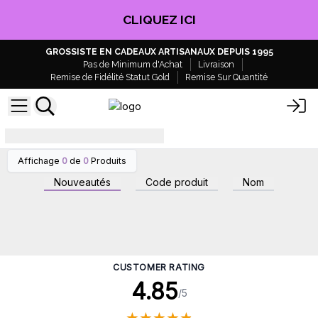
CLIQUEZ ICI
GROSSISTE EN CADEAUX ARTISANAUX DEPUIS 1995
Pas de Minimum d'Achat
Livraison
Remise de Fidélité Statut Gold
Remise Sur Quantité
Fête des Pères
Affichage
0
de
0
Produits
Nouveautés
Code produit
Nom
CUSTOMER RATING
4.85
/5
★
★
★
★
★
★
★
★
★
★