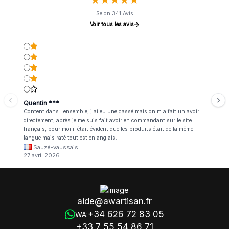
Selon 341 Avis
Voir tous les avis
Quentin ***
Content dans l ensemble, j ai eu une cassé mais on m a fait un avoir
directement, après je me suis fait avoir en commandant sur le site
français, pour moi il était évident que les produits était de la même
langue mais raté tout est en anglais.
Sauzé-vaussais
27 avril 2026
aide@awartisan.fr
+34 626 72 83 05
WA:
+33 7 55 54 86 71