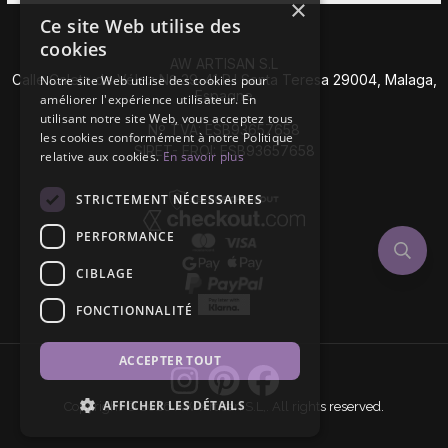
×
Ce site Web utilise des
cookies
AW ARTISAN S.L
Calle Caleta de Vélez Nº 39-41 P.I Santa Teresa 29004, Malaga,
Notre site Web utilise des cookies pour
Espagne
améliorer l'expérience utilisateur. En
utilisant notre site Web, vous acceptez tous
Nº TVA: ESB93657658
les cookies conformément à notre Politique
SIRET- EROI: ESB93657658
relative aux cookies.
En savoir plus
STRICTEMENT NÉCESSAIRES
PERFORMANCE
CIBLAGE
FONCTIONNALITÉ
ACCEPTER TOUT
AFFICHER LES DÉTAILS
Copyright © 2026 AW Artisan S.L,. All rights reserved.