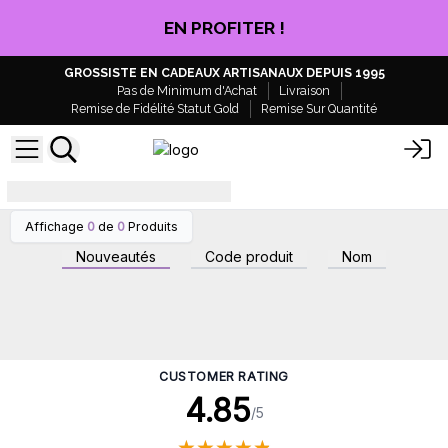
EN PROFITER !
GROSSISTE EN CADEAUX ARTISANAUX DEPUIS 1995
Pas de Minimum d'Achat
Livraison
Remise de Fidélité Statut Gold
Remise Sur Quantité
quantité d'huile pour le diffuseur
Affichage
0
de
0
Produits
Nouveautés
Code produit
Nom
CUSTOMER RATING
4.85
/5
★
★
★
★
★
★
★
★
★
★