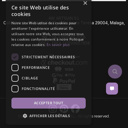
×
Ce site Web utilise des
cookies
AW ARTISAN S.L
Calle Caleta de Vélez Nº 39-41 P.I Santa Teresa 29004, Malaga,
Notre site Web utilise des cookies pour
Espagne
améliorer l'expérience utilisateur. En
utilisant notre site Web, vous acceptez tous
Nº TVA: ESB93657658
les cookies conformément à notre Politique
SIRET- EROI: ESB93657658
relative aux cookies.
En savoir plus
STRICTEMENT NÉCESSAIRES
PERFORMANCE
CIBLAGE
FONCTIONNALITÉ
ACCEPTER TOUT
AFFICHER LES DÉTAILS
Copyright © 2026 AW Artisan S.L,. All rights reserved.