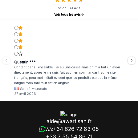
Selon 341 Avis
Voir tous les avis
Quentin ***
Content dans l ensemble, j ai eu une cassé mais on m a fait un avoir
directement, après je me suis fait avoir en commandant sur le site
français, pour moi il était évident que les produits était de la même
langue mais raté tout est en anglais.
Sauzé-vaussais
27 avril 2026
aide@awartisan.fr
+34 626 72 83 05
WA:
+33 7 55 54 86 71