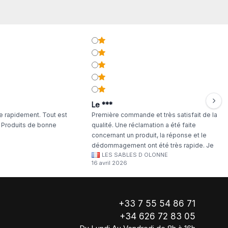
Le ***
 rapidement. Tout est
Première commande et très satisfait de la
. Produits de bonne
qualité. Une réclamation a été faite
concernant un produit, la réponse et le
dédommagement ont été très rapide. Je
LES SABLES D OLONNE
continuerai à commander chez WA Artisan
16 avril 2026
!
+33 7 55 54 86 71
+34 626 72 83 05