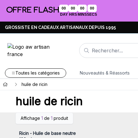
OFFRE FLASH
00
00
00
00
DAY
HRS
MINS
SECS
GROSSISTE EN CADEAUX ARTISANAUX DEPUIS 1995
Toutes les catégories
Nouveautés & Réassorts
huile de ricin
huile de ricin
Connectez-vous ou inscrivez-
Affichage
1
de
1
produit
vous pour accéder aux prix de
gros
Ricin - Huile de base neutre