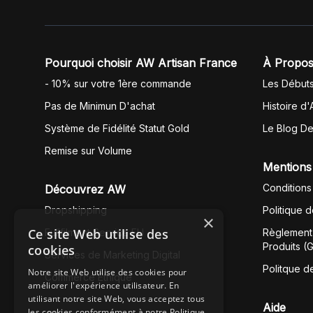
Pourquoi choisir AW Artisan France
À Propos
- 10% sur votre 1ère commande
Les Début
Pas de Minimun D'achat
Histoire d'
Système de Fidélité Statut Gold
Le Blog D
Remise sur Volume
Mentions
Conditions
Découvrez AW
Dropshipping
Politique 
×
Ce site Web utilise des
Fullfilment Service EU
Règlement 
Produits (
cookies
Services de Marketing Digital
Politque d
Notre site Web utilise des cookies pour
Commerce Éthique
améliorer l'expérience utilisateur. En
utilisant notre site Web, vous acceptez tous
Aide
les cookies conformément à notre Politique