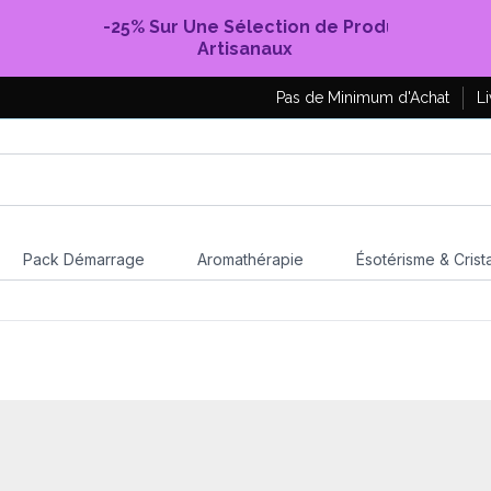
-25% Sur Une Sélection de Produits
Artisanaux
Pas de Minimum d'Achat
Li
Pack Démarrage
Aromathérapie
Ésotérisme & Crist