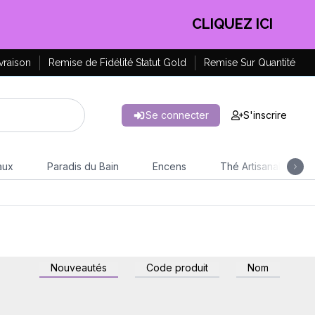
CLIQUEZ ICI
vraison
Remise de Fidélité Statut Gold
Remise Sur Quantité
Se connecter
S'inscrire
aux
Paradis du Bain
Encens
Thé Artisanal
Nouveautés
Code produit
Nom