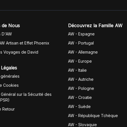
 de Nous
Découvrez la Famille AW
s D'AW
AW - Espagne
AW Artisan et Effet Phoenix
AW -
Portugal
es Voyages de David
AW - Allemagne
AW - Europe
 Légales
AW - Italie
 générales
AW - Autriche
de Cookies
AW - Pologne
Général sur la Sécurité des
AW - Croatie
GPSR)
AW - Suède
e Retour
AW - République Tchèque
AW - Slovaquie