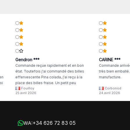
Gendron ***
CARINE ***
Commande reçue rapidement et en bon
Commande arrivée
état. Toutefois j'ai commandé des billes
très bien emballé
 en
effervescente Pina colada, j'ai reçu à la
manufacture.
oi
place des billes fraise. Un petit peu
Fouilloy
Corbonod
la
dommage
25 avril 2026
24 avril 2026
+34 626 72 83 05
WA: