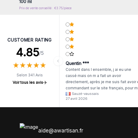
100 ml
Prix de vente conseillé : €3.75/piece
CUSTOMER RATING
4.85
/5
★
★
★
★
★
★
★
★
★
★
Quentin ***
Content dans l ensemble, j ai eu une
Selon 341 Avis
cassé mais on m a fait un avoir
directement, après je me suis fait avoir
Voir tous les avis
commandant sur le site français, pour m
Sauzé-vaussais
il était évident que les produits était de 
27 avril 2026
même langue mais raté tout est en
anglais.
aide@awartisan.fr