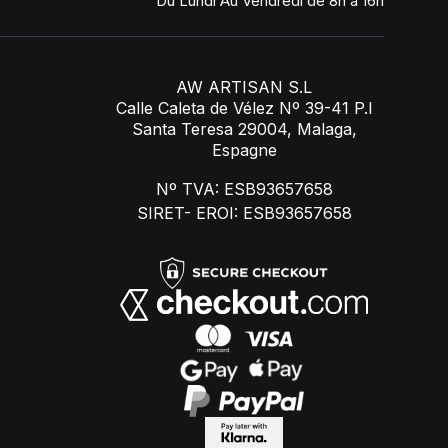
Du Lundi Au Vendredi de 8h à 16h
AW ARTISAN S.L
Calle Caleta de Vélez Nº 39-41 P.I
Santa Teresa 29004, Malaga,
Espagne
Nº TVA: ESB93657658
SIRET- EROI: ESB93657658