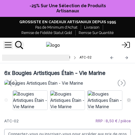
-25% Sur Une Sélection de Produits
Artisanaux
GROSSISTE EN CADEAUX ARTISANAUX DEPUIS 1995
Pas de Minimum d'Achat
Livraison
Remise de Fidélité Statut Gold
Remise Sur Quantité
Bougies Soja Artistiques Pot Métal
ATC-02
6x
Bougies Artistiques Étain - Vie Marine
ATC-02
RRP : 8,50 € / pièce
Connectez-vous ou inscrivez-vous pour accéder aux prix de gros