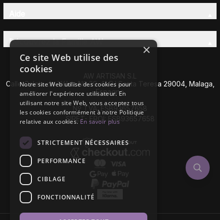
Aide
Découvrez la Famille AW
×
Ce site Web utilise des
cookies
AW ARTISAN S.L
Calle Caleta de Vélez Nº 39-41 P.I Santa Teresa 29004, Malaga,
Notre site Web utilise des cookies pour
Espagne
améliorer l'expérience utilisateur. En
utilisant notre site Web, vous acceptez tous
Nº TVA: ESB93657658
les cookies conformément à notre Politique
SIRET- EROI: ESB93657658
relative aux cookies.
En savoir plus
STRICTEMENT NÉCESSAIRES
PERFORMANCE
CIBLAGE
FONCTIONNALITÉ