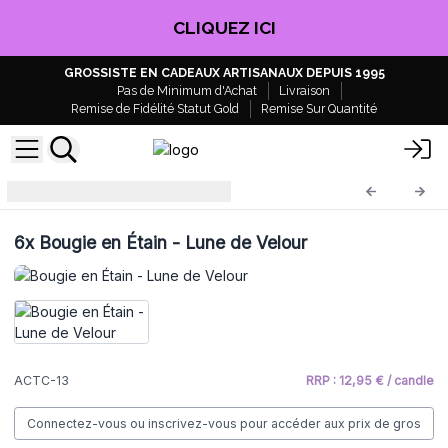
CLIQUEZ ICI
GROSSISTE EN CADEAUX ARTISANAUX DEPUIS 1995
Pas de Minimum d'Achat
Livraison
Remise de Fidélité Statut Gold
Remise Sur Quantité
Bougie en Étain
ACTC-13
6x
Bougie en Étain - Lune de Velour
ACTC-13
RRP : 12,95 € / candle
Connectez-vous ou inscrivez-vous pour accéder aux prix de gros