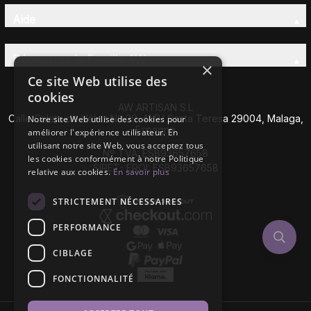
Aide
Découvrez la Famille AW
×
Ce site Web utilise des
cookies
AW ARTISAN S.L
Calle Caleta de Vélez Nº 39-41 P.I Santa Teresa 29004, Malaga,
Notre site Web utilise des cookies pour
Espagne
améliorer l'expérience utilisateur. En
utilisant notre site Web, vous acceptez tous
Nº TVA: ESB93657658
les cookies conformément à notre Politique
SIRET- EROI: ESB93657658
relative aux cookies.
En savoir plus
STRICTEMENT NÉCESSAIRES
PERFORMANCE
CIBLAGE
FONCTIONNALITÉ