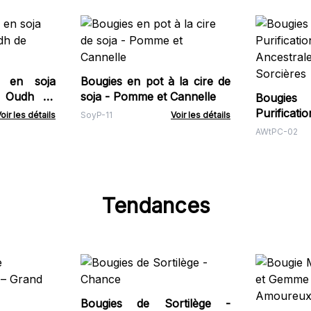
e en soja
Bougies en pot à la cire de
 Oudh de
soja - Pomme et Cannelle
Bougie
Purific
oir les détails
SoyP-11
Voir les détails
Ancestra
AWtPC-02
Sorcières
Tendances
Bougies de Sortilège -