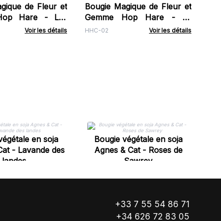
gique de Fleur et
Bougie Magique de Fleur et
op Hare - Les
Gemme Hop Hare - Le
x
Magicien
Voir les détails
HHC-02
Voir les détails
A
végétale en soja
Bougie végétale en soja
at - Lavande des
Agnes & Cat - Roses de
landes
Sawrey
+33 7 55 54 86 71
+34 626 72 83 05