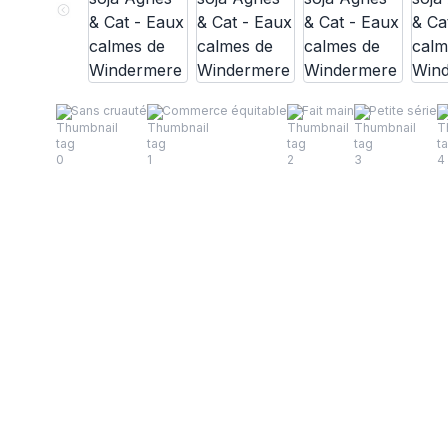
Sans cruauté
Commerce équitable
Fait main
Petite série