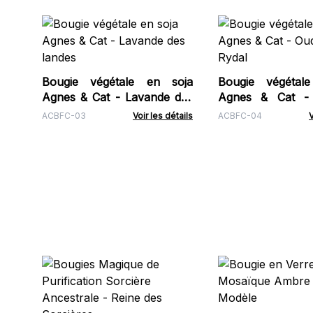
Bougie végétale en soja
Bougie végétal
Agnes & Cat - Lavande des
Agnes & Cat -
landes
Rydal
ACBFC-03
Voir les détails
ACBFC-04
V