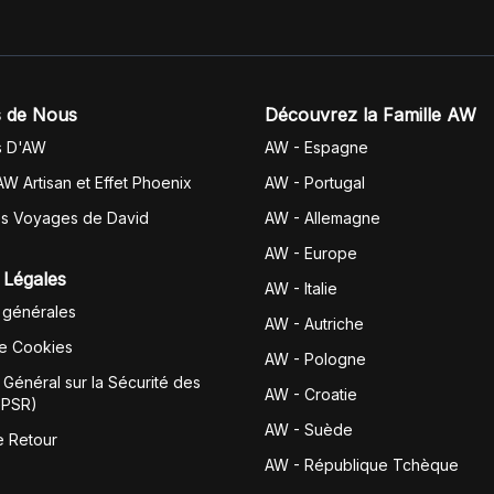
 de Nous
Découvrez la Famille AW
s D'AW
AW - Espagne
AW Artisan et Effet Phoenix
AW -
Portugal
es Voyages de David
AW - Allemagne
AW - Europe
 Légales
AW - Italie
 générales
AW - Autriche
de Cookies
AW - Pologne
Général sur la Sécurité des
AW - Croatie
GPSR)
AW - Suède
e Retour
AW - République Tchèque