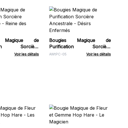
Bou
soj
Soy
s Magique de
Bougies Magique de
ation Sorcière
Purification Sorcière
le - Reine des
Ancestrale - Désirs
Voir les détails
AWtPC-05
Voir les détails
Enfermés
Bo
Ge
HH