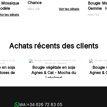
Chance
 Mosaïque
Bougie Ma
odèle
Gemme H
MSC-08
Voir les détails
Amoureu
oir les détails
HHC-01
Achats récents des clients
 en soja
Bougie végétale en soja
Bougie 
Roses de
Agnes & Cat - Mocha du
Agnes & C
y
Lakeland
+34 626 72 83 05
WA: