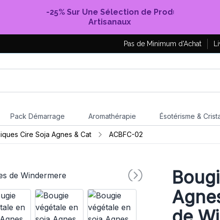
-25% Sur Une Sélection de Produits
Artisanaux
Pas de Minimum d'Achat
Li
Pack Démarrage
Aromathérapie
Ésotérisme & Crist
iques Cire Soja Agnes & Cat
ACBFC-02
Bougi
Agnes
de W