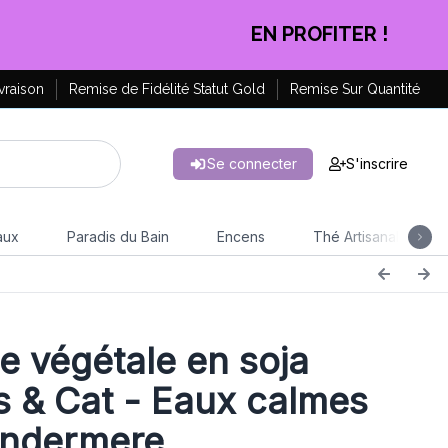
CLIQUEZ ICI
vraison
Remise de Fidélité Statut Gold
Remise Sur Quantité
Se connecter
S'inscrire
aux
Paradis du Bain
Encens
Thé Artisanal
e végétale en soja
 & Cat - Eaux calmes
indermere