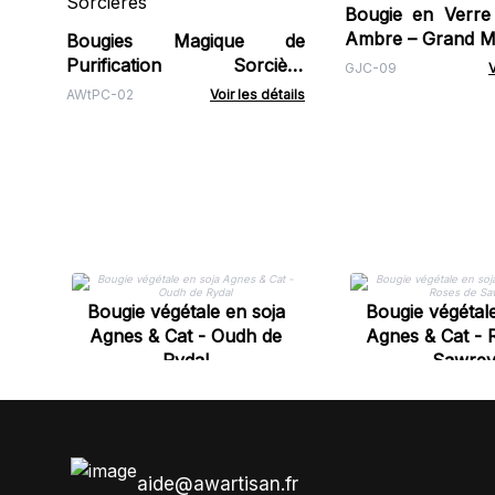
Bougie en Verre
Ambre – Grand M
Bougies Magique de
Purification Sorcière
GJC-09
V
Ancestrale - Reine des
AWtPC-02
Voir les détails
Sorcières
Bougie végétale en soja
Bougie végétale
Agnes & Cat - Oudh de
Agnes & Cat - 
Rydal
Sawre
aide@awartisan.fr