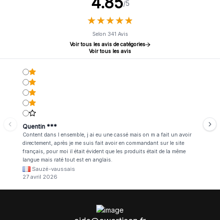
4.85
/5
★
★
★
★
★
★
★
★
★
★
Selon 341 Avis
Voir tous les avis de catégories
Voir tous les avis
Quentin ***
Content dans l ensemble, j ai eu une cassé mais on m a fait un avoir
directement, après je me suis fait avoir en commandant sur le site
français, pour moi il était évident que les produits était de la même
langue mais raté tout est en anglais.
Sauzé-vaussais
27 avril 2026