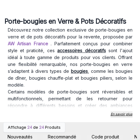
Porte-bougies en Verre & Pots Décoratifs
Découvrez notre collection exclusive de porte-bougies en
verre et de pots décoratifs pour la revente, proposée par
AW Artisan France
. Parfaitement conçus pour combiner
style et praticité, ces
accessoires décoratifs
sont l'ajout
idéal à toute gamme de produits pour vos clients. Offrant
une flexibilité remarquable, nos porte-bougies en verre
s’adaptent à divers types de
bougies
, comme les bougies
de dîner, bougies chauffe-plat et bougies piliers, selon le
modèle.
Certains modèles de porte-bougies sont réversibles et
multifonctionnels, permettant de les retourner pour
répondre à différents besoins et créer des ambiances
variées. Cette
adaptabilité fait de nos porte-bougies en
En savoir plus
verre une option incontournable pour les revendeurs
cherchant à offrir des solutions décoratives polyvalentes
Affichage
24
de
24
Produits
Connectez-vous ou
Connectez-vous ou
pour toutes les occasions.
inscrivez-vous pour
inscrivez-vous pour
Nouveautés
Recommandé
Code produit
N
accéder aux prix de gros
accéder aux prix de gros
Idéaux pour des arrangements de table élégants, des