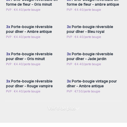
forme de fleur - Gris minuit
forme de fleur - ambre antique
Connectez-vous ou
Connectez-vous ou
PVP : €4.40/porte bougie
PVP : €4.40/porte bougie
inscrivez-vous pour
inscrivez-vous pour
accéder aux prix de gros
accéder aux prix de gros
3x
Porte-bougie réversible
3x
Porte-bougie réversible
pour dîner - Ambre antique
pour dîner - Bleu royal
Connectez-vous ou
Connectez-vous ou
PVP : €4.40/porte bougie
PVP : €4.40/porte bougie
inscrivez-vous pour
inscrivez-vous pour
accéder aux prix de gros
accéder aux prix de gros
3x
Porte-bougie réversible
3x
Porte-bougie réversible
pour dîner - Gris minuit
pour dîner - Jade jardin
Connectez-vous ou
Connectez-vous ou
PVP : €4.40/porte bougie
PVP : €4.40/porte bougie
inscrivez-vous pour
inscrivez-vous pour
accéder aux prix de gros
accéder aux prix de gros
3x
Porte-bougie réversible
3x
Porte-bougie vintage pour
pour dîner - Rouge vampire
dîner - Ambre antique
PVP : €4.40/porte bougie
PVP : €7.50/porte bougie
Voir 8 de plus