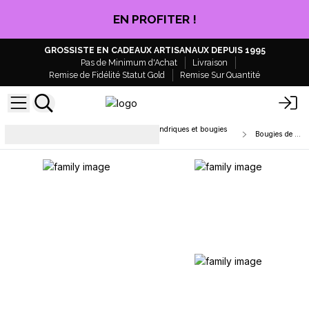
CLIQUEZ ICI
GROSSISTE EN CADEAUX ARTISANAUX DEPUIS 1995
Pas de Minimum d'Achat
Livraison
Remise de Fidélité Statut Gold
Remise Sur Quantité
Bougies pour le dîner, bougies cylindriques et bougies
Bougies de Table
chauffe-plat