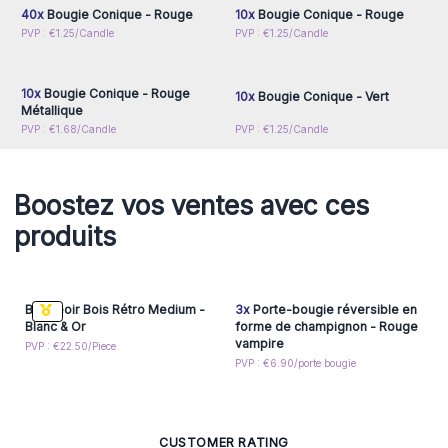
40x
Bougie Conique - Rouge
10x
Bougie Conique - Rouge
Connectez-vous ou
Connectez-vous ou
PVP : €1.25/Candle
PVP : €1.25/Candle
inscrivez-vous pour
inscrivez-vous pour
accéder aux prix de gros
accéder aux prix de gros
10x
Bougie Conique - Rouge
10x
Bougie Conique - Vert
Métallique
PVP : €1.68/Candle
PVP : €1.25/Candle
Boostez vos ventes avec ces
produits
Bougeoir Bois Rétro Medium -
3x
Porte-bougie réversible en
Blanc & Or
forme de champignon - Rouge
vampire
PVP : €22.50/Piece
PVP : €6.90/porte bougie
CUSTOMER RATING