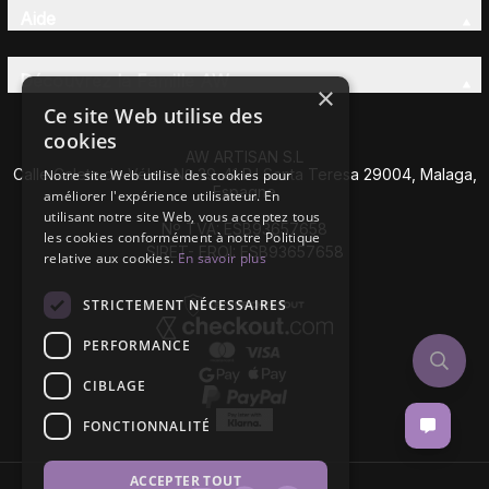
Aide
Découvrez la Famille AW
×
Ce site Web utilise des
cookies
AW ARTISAN S.L
Calle Caleta de Vélez Nº 39-41 P.I Santa Teresa 29004, Malaga,
Notre site Web utilise des cookies pour
Espagne
améliorer l'expérience utilisateur. En
utilisant notre site Web, vous acceptez tous
Nº TVA: ESB93657658
les cookies conformément à notre Politique
SIRET- EROI: ESB93657658
relative aux cookies.
En savoir plus
STRICTEMENT NÉCESSAIRES
PERFORMANCE
CIBLAGE
FONCTIONNALITÉ
ACCEPTER TOUT