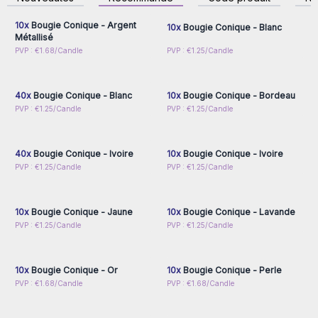
accéder aux prix de gros
accéder aux prix de gros
10x
Bougie Conique - Argent
10x
Bougie Conique - Blanc
Métallisé
Connectez-vous ou
Connectez-vous ou
PVP : €1.68/Candle
PVP : €1.25/Candle
inscrivez-vous pour
inscrivez-vous pour
accéder aux prix de gros
accéder aux prix de gros
40x
Bougie Conique - Blanc
10x
Bougie Conique - Bordeau
Connectez-vous ou
Connectez-vous ou
PVP : €1.25/Candle
PVP : €1.25/Candle
inscrivez-vous pour
inscrivez-vous pour
accéder aux prix de gros
accéder aux prix de gros
40x
Bougie Conique - Ivoire
10x
Bougie Conique - Ivoire
Connectez-vous ou
Connectez-vous ou
PVP : €1.25/Candle
PVP : €1.25/Candle
inscrivez-vous pour
inscrivez-vous pour
accéder aux prix de gros
accéder aux prix de gros
10x
Bougie Conique - Jaune
10x
Bougie Conique - Lavande
Connectez-vous ou
Connectez-vous ou
PVP : €1.25/Candle
PVP : €1.25/Candle
inscrivez-vous pour
inscrivez-vous pour
accéder aux prix de gros
accéder aux prix de gros
10x
Bougie Conique - Or
10x
Bougie Conique - Perle
Connectez-vous ou
Connectez-vous ou
PVP : €1.68/Candle
PVP : €1.68/Candle
inscrivez-vous pour
inscrivez-vous pour
accéder aux prix de gros
accéder aux prix de gros