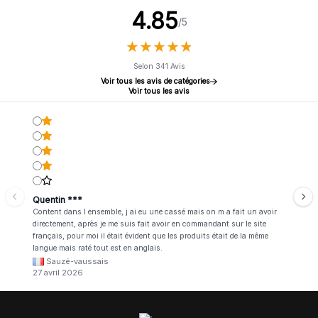
4.85
/5
★
★
★
★
★
★
★
★
★
★
Selon 341 Avis
Voir tous les avis de catégories
Voir tous les avis
Quentin ***
Content dans l ensemble, j ai eu une cassé mais on m a fait un avoir
directement, après je me suis fait avoir en commandant sur le site
français, pour moi il était évident que les produits était de la même
langue mais raté tout est en anglais.
Sauzé-vaussais
27 avril 2026