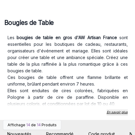
Bougies de Table
Les
bougies de table en gros d'AW Artisan France
sont
essentielles pour les
boutiques de cadeau, restaurants,
organisateurs d'événement et mariage. Elles sont idéales
pour créer une table et une ambiance spéciale. Créez une
table de la plus raffinée à la plus romantique grâce à ces
bougies de table.
Ces bougies de table offrent une flamme brillante et
uniforme, brûlant pendant environ 7 heures.
Elles sont enduites de cires colorées, fabriquées en
Pologne à partir de cire de paraffine. Disponible en
plusieurs coloris, et conditionnées par lot de 10 ou 40.
Dimension : Hauteur : 24.5cm, Diamètre : 2.3cm, Poid : 0.53g
En savoir plus
Il est recommandé de lire l'étiquette d'information avant
utilisation.
Affichage
14
de
14
Produits
Connectez-vous ou
Connectez-vous ou
inscrivez-vous pour
inscrivez-vous pour
Nouveautés
Recommandé
Code produit
N