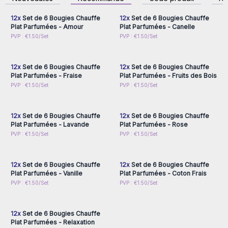
accéder aux prix de gros
accéder aux prix de gros
convient à tous les goûts et à toutes les occasions.
Ce type de bougie peut être utilisé à n'importe quel
12x
Set de 6 Bougies Chauffe
12x
Set de 6 Bougies Chauffe
événement, créant des moments romantiques, des
Plat Parfumées - Amour
Plat Parfumées - Canelle
baptêmes, entre autres. Vos clients adoreront l’odeur de
Connectez-vous ou
Connectez-vous ou
PVP : €1.50/Set
PVP : €1.50/Set
inscrivez-vous pour
inscrivez-vous pour
chaque bougie et l’arôme qu’elle procure.
accéder aux prix de gros
accéder aux prix de gros
Coffret de 15 sets de 6 bougies. Durée jusqu'à 4 heures.
12x
Set de 6 Bougies Chauffe
12x
Set de 6 Bougies Chauffe
Taille de la bougie : 3,7x1,2 cm (10 g)
Plat Parfumées - Fraise
Plat Parfumées - Fruits des Bois
Dimensions de la boîte : boîte 12x8x1,7 cm (70 g)
Connectez-vous ou
Connectez-vous ou
PVP : €1.50/Set
PVP : €1.50/Set
inscrivez-vous pour
inscrivez-vous pour
accéder aux prix de gros
accéder aux prix de gros
12x
Set de 6 Bougies Chauffe
12x
Set de 6 Bougies Chauffe
Plat Parfumées - Lavande
Plat Parfumées - Rose
Connectez-vous ou
Connectez-vous ou
PVP : €1.50/Set
PVP : €1.50/Set
inscrivez-vous pour
inscrivez-vous pour
accéder aux prix de gros
accéder aux prix de gros
12x
Set de 6 Bougies Chauffe
12x
Set de 6 Bougies Chauffe
Plat Parfumées - Vanille
Plat Parfumées - Coton Frais
Connectez-vous ou
PVP : €1.50/Set
PVP : €1.50/Set
inscrivez-vous pour
accéder aux prix de gros
12x
Set de 6 Bougies Chauffe
Plat Parfumées - Relaxation