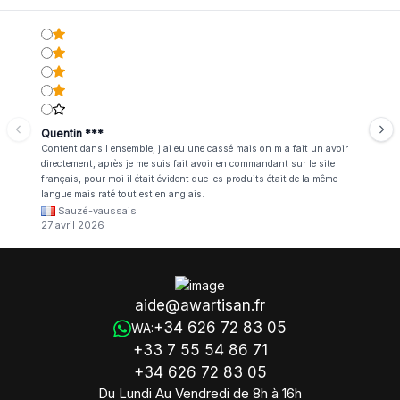
Quentin ***
Content dans l ensemble, j ai eu une cassé mais on m a fait un avoir
directement, après je me suis fait avoir en commandant sur le site
français, pour moi il était évident que les produits était de la même
langue mais raté tout est en anglais.
Sauzé-vaussais
27 avril 2026
aide@awartisan.fr
+34 626 72 83 05
WA:
+33 7 55 54 86 71
+34 626 72 83 05
Du Lundi Au Vendredi de 8h à 16h