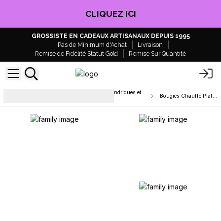
CLIQUEZ ICI
GROSSISTE EN CADEAUX ARTISANAUX DEPUIS 1995
Pas de Minimum d'Achat
Livraison
Remise de Fidélité Statut Gold
Remise Sur Quantité
Bougies pour le dîner, bougies cylindriques et
Bougies Chauffe Plat Parfumées
bougies chauffe-plat