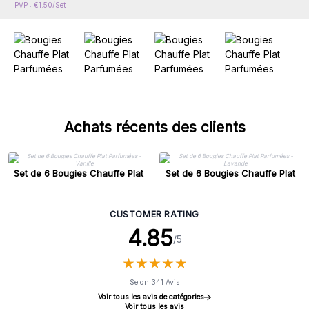
PVP : €1.50/Set
Achats récents des clients
Set de 6 Bougies Chauffe Plat
Set de 6 Bougies Chauffe Plat
Parfumées - Vanille
Parfumées - Lavande
CUSTOMER RATING
4.85
/5
★
★
★
★
★
★
★
★
★
★
Selon 341 Avis
Voir tous les avis de catégories
Voir tous les avis