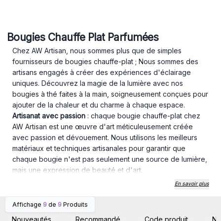
Bougies Chauffe Plat Parfumées
Chez AW Artisan, nous sommes plus que de simples
fournisseurs de bougies chauffe-plat ; Nous sommes des
artisans engagés à créer des expériences d'éclairage
uniques. Découvrez la magie de la lumière avec nos
bougies à thé faites à la main, soigneusement conçues pour
ajouter de la chaleur et du charme à chaque espace.
Artisanat avec passion
: chaque bougie chauffe-plat chez
AW Artisan est une œuvre d'art méticuleusement créée
avec passion et dévouement. Nous utilisons les meilleurs
matériaux et techniques artisanales pour garantir que
chaque bougie n'est pas seulement une source de lumière,
mais une expression de beauté et d'art.
Collection inspirante
: Explorez notre collection diversifiée
En savoir plus
de bougies à thé, chacune racontant une histoire unique
avec des parfums différents. Du classique et élégant au plus
Affichage
9
de
9
Produits
Connectez-vous ou
Connectez-vous ou
innovant et parfumé, nous proposons une variété qui
inscrivez-vous pour
inscrivez-vous pour
Nouveautés
Recommandé
Code produit
N