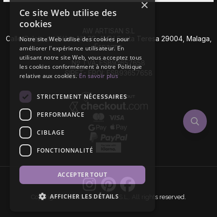
×
Ce site Web utilise des
cookies
AW ARTISAN S.L
Calle Caleta de Vélez Nº 39-41 P.I Santa Teresa 29004, Malaga,
Notre site Web utilise des cookies pour
Espagne
améliorer l'expérience utilisateur. En
utilisant notre site Web, vous acceptez tous
Nº TVA: ESB93657658
les cookies conformément à notre Politique
SIRET- EROI: ESB93657658
relative aux cookies.
En savoir plus
STRICTEMENT NÉCESSAIRES
PERFORMANCE
CIBLAGE
FONCTIONNALITÉ
ACCEPTER TOUT
AFFICHER LES DÉTAILS
Copyright © 2026 AW Artisan S.L,. All rights reserved.