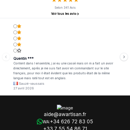
Selon 341 Avis
Voir tous les avis
Quentin ***
Content dans l ensemble, j ai eu une cassé mais on m a fait un avoir
directement, après je me suis fait avoir en commandant sur le site
français, pour moi il était évident que les produits était de la même
langue mais raté tout est en anglais.
Sauzé-vaussais
27 avril 2026
aide@awartisan.fr
+34 626 72 83 05
WA:
+33 7 55 54 86 71