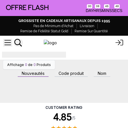
OFFRE FLASH
00
08
46
47
DAY
HRS
MINS
SECS
GROSSISTE EN CADEAUX ARTISANAUX DEPUIS 1995
Pas de Minimum d'Achat
Livraison
Remise de Fidélité Statut Gold
Remise Sur Quantité
bienfaits-du-yoga
Affichage
0
de
0
Produits
Nouveautés
Code produit
Nom
CUSTOMER RATING
4.85
/5
★
★
★
★
★
★
★
★
★
★