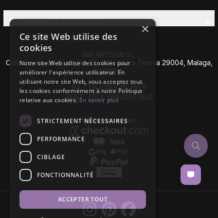
Découvrez la Famille AW
×
Ce site Web utilise des
cookies
AW ARTISAN S.L
Calle Caleta de Vélez Nº 39-41 P.I Santa Teresa 29004, Malaga,
Notre site Web utilise des cookies pour
Espagne
améliorer l'expérience utilisateur. En
utilisant notre site Web, vous acceptez tous
Nº TVA: ESB93657658
les cookies conformément à notre Politique
SIRET- EROI: ESB93657658
relative aux cookies.
En savoir plus
STRICTEMENT NÉCESSAIRES
PERFORMANCE
CIBLAGE
FONCTIONNALITÉ
ACCEPTER TOUT