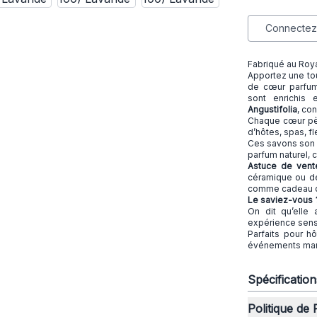
Connectez-
Fabriqué au Roy
Apportez une to
de cœur parfumé
sont enrichis 
Angustifolia
, co
Chaque cœur pèse
d’hôtes, spas, f
Ces savons son s
parfum naturel, 
Astuce de vente
céramique ou des
comme cadeau d’
Le saviez-vous
On dit qu’elle 
expérience sensor
Parfaits pour h
événements mari
Spécificatio
Politique de