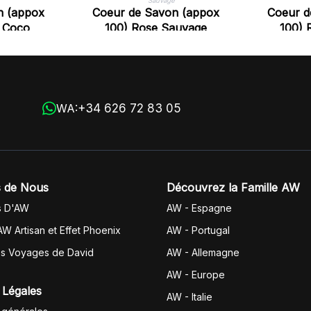
n (appox
Coeur de Savon (appox
Coeur d
e Coco
100) Rose Sauvage
100) 
+34 626 72 83 05
WA:
 de Nous
Découvrez la Famille AW
s D'AW
AW - Espagne
AW Artisan et Effet Phoenix
AW -
Portugal
es Voyages de David
AW - Allemagne
AW - Europe
 Légales
AW - Italie