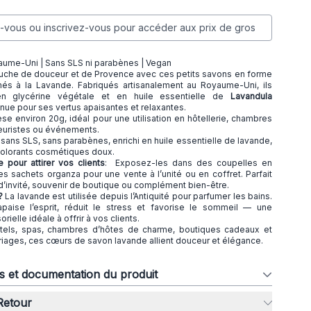
vous ou inscrivez-vous pour accéder aux prix de gros
aume-Uni | Sans SLS ni parabènes | Vegan
uche de douceur et de Provence avec ces petits savons en forme
s à la Lavande. Fabriqués artisanalement au Royaume-Uni, ils
en glycérine végétale et en huile essentielle de
Lavandula
nnue pour ses vertus apaisantes et relaxantes.
 environ 20g, idéal pour une utilisation en hôtellerie, chambres
leuristes ou événements.
ans SLS, sans parabènes, enrichi en huile essentielle de lavande,
colorants cosmétiques doux.
 pour attirer vos clients
: Exposez-les dans des coupelles en
 sachets organza pour une vente à l’unité ou en coffret. Parfait
invité, souvenir de boutique ou complément bien-être.
 ?
La lavande est utilisée depuis l’Antiquité pour parfumer les bains.
apaise l’esprit, réduit le stress et favorise le sommeil — une
ielle idéale à offrir à vos clients.
ôtels, spas, chambres d’hôtes de charme, boutiques cadeaux et
ages, ces cœurs de savon lavande allient douceur et élégance.
ns et documentation du produit
 Retour