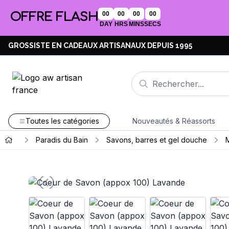
OFFRE FLASH
00
00
00
00
DAY
HRS
MINS
SECS
GROSSISTE EN CADEAUX ARTISANAUX DEPUIS 1995
Toutes les catégories
Nouveautés & Réassorts
Paradis du Bain
Savons, barres et gel douche
M