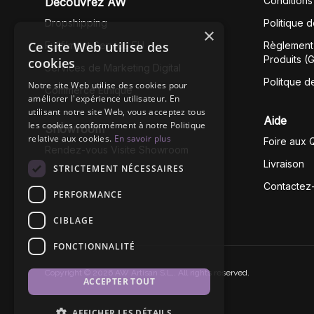
Conditions
Découvrez AW
Dropshipping
Politique 
×
Ce site Web utilise des
Fullfilment Service EU
Règlement 
Produits (
cookies
Services de Marketing Digital
Politque d
Notre site Web utilise des cookies pour
Commerce Éthique
améliorer l'expérience utilisateur. En
utilisant notre site Web, vous acceptez tous
Aide
les cookies conformément à notre Politique
Showroom
relative aux cookies.
En savoir plus
Foire aux 
Rendez-vous Visite Showroom
Livraison
STRICTEMENT NÉCESSAIRES
Contactez
PERFORMANCE
CIBLAGE
FONCTIONNALITÉ
Copyright © 2026 AW Artisan S.L,. All rights reserved.
ACCEPTER TOUT
AFFICHER LES DÉTAILS