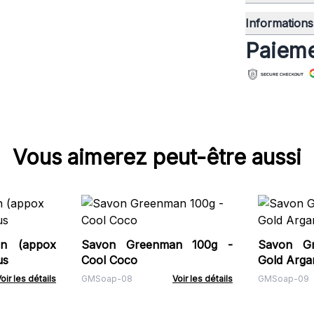
Informations 
Paieme
Vous aimerez peut-être aussi
n (appox
Savon Greenman 100g -
Savon Gr
us
Cool Coco
Gold Arga
oir les détails
GMSoap-08
Voir les détails
GMSoap-09