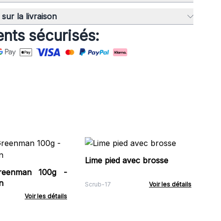
sur la livraison
nts sécurisés:
Sa
Pi
Lime pied avec brosse
eenman 100g -
ACS
n
Scrub-17
Voir les détails
Voir les détails