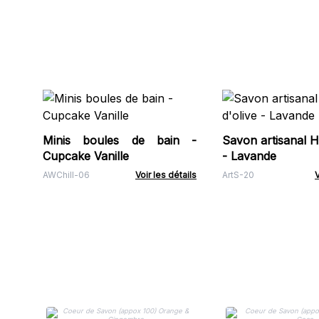
Minis boules de bain -
Savon artisanal Hu
Cupcake Vanille
- Lavande
AWChill-06
Voir les détails
ArtS-20
V