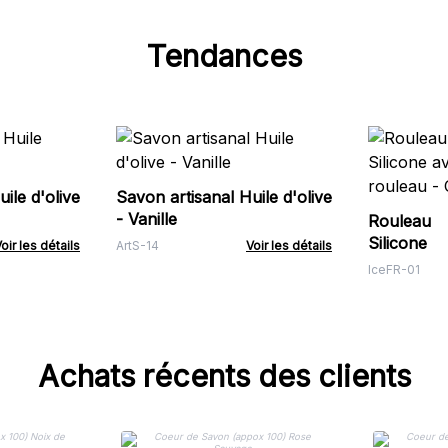
Tendances
ile d'olive
Savon artisanal Huile d'olive
- Vanille
Rouleau
Silicon
oir les détails
ArtS-14
Voir les détails
rouleau -
IceFR-01
Achats récents des clients