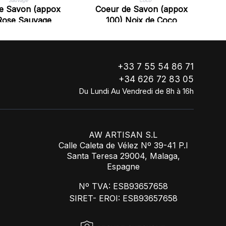
e Savon (appox
Coeur de Savon (appox
Rose Sauvage
100) Noix de Coco
1
+33 7 55 54 86 71
+34 626 72 83 05
Du Lundi Au Vendredi de 8h à 16h
AW ARTISAN S.L
Calle Caleta de Vélez Nº 39-41 P.I
Santa Teresa 29004, Malaga,
Espagne
Nº TVA: ESB93657658
SIRET- EROI: ESB93657658