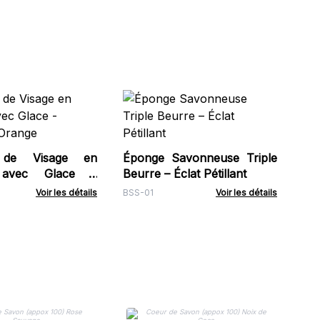
Pa
1.2
HSB
 de Visage en
Éponge Savonneuse Triple
e avec Glace -
Beurre – Éclat Pétillant
 Orange
Voir les détails
BSS-01
Voir les détails