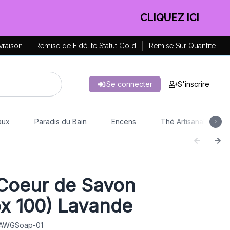
EN PROFITER !
vraison
Remise de Fidélité Statut Gold
Remise Sur Quantité
Se connecter
S'inscrire
aux
Paradis du Bain
Encens
Thé Artisanal
Coeur de Savon
x 100) Lavande
: AWGSoap-01