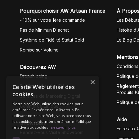
Pourquoi choisir AW Artisan France
À Propos
- 10% sur votre 1ère commande
Les Début
Pas de Minimun D'achat
Histoire d'
Système de Fidélité Statut Gold
Le Blog D
Remise sur Volume
Mentions
Conditions
Découvrez AW
Dropshipping
Politique 
×
Ce site Web utilise des
Fullfilment Service EU
Règlement 
Produits (
cookies
Services de Marketing Digital
Politque d
Notre site Web utilise des cookies pour
Commerce Éthique
améliorer l'expérience utilisateur. En
utilisant notre site Web, vous acceptez tous
Aide
les cookies conformément à notre Politique
Showroom
relative aux cookies.
En savoir plus
Foire aux 
Rendez-vous Visite Showroom
Livraison