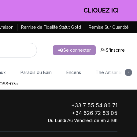
CLIQUEZ ICI
vraison
Remise de Fidélité Statut Gold
Remise Sur Quantité
Se connecter
S'inscrire
aux
Paradis du Bain
Encens
Thé Artisanal
OSS-07a
+33 7 55 54 86 71
+34 626 72 83 05
Du Lundi Au Vendredi de 8h à 16h