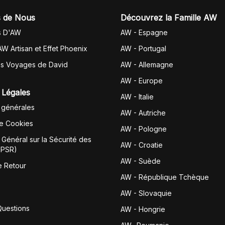
 de Nous
Découvrez la Famille AW
s D'AW
AW - Espagne
AW Artisan et Effet Phoenix
AW -
Portugal
es Voyages de David
AW - Allemagne
AW - Europe
 Légales
AW - Italie
 générales
AW - Autriche
de Cookies
AW - Pologne
Général sur la Sécurité des
AW - Croatie
GPSR)
AW - Suède
e Retour
AW - République Tchèque
AW - Slovaquie
Questions
AW - Hongrie