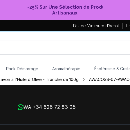
-25% Sur Une Sélection de Produits
Artisanaux
Pas de Minimum d'Achat
Li
Pack Démarrage
Aromathérapie
Ésotérisme & Crist
avon à l'Huile d'Olive - Tranche de 100g
AWACOSS-07-AWAC
+34 626 72 83 05
WA: