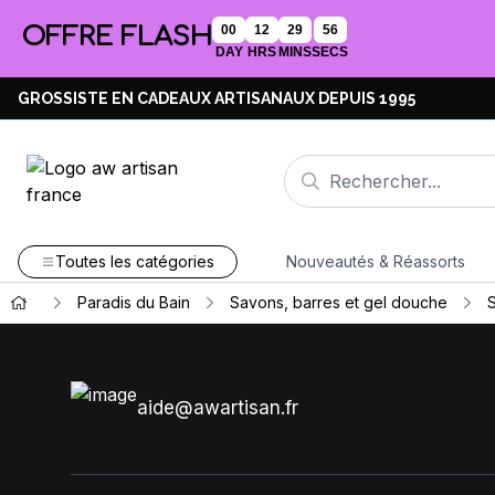
OFFRE FLASH
00
12
29
56
DAY
HRS
MINS
SECS
GROSSISTE EN CADEAUX ARTISANAUX DEPUIS 1995
Toutes les catégories
Nouveautés & Réassorts
Paradis du Bain
Savons, barres et gel douche
S
aide@awartisan.fr