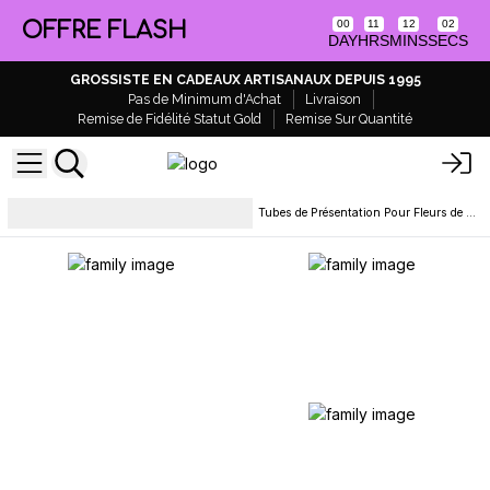
OFFRE FLASH
00
11
12
02
DAY
HRS
MINS
SECS
GROSSISTE EN CADEAUX ARTISANAUX DEPUIS 1995
Pas de Minimum d'Achat
Livraison
Remise de Fidélité Statut Gold
Remise Sur Quantité
Accessoires de beauté et de
Tubes de Présentation Pour Fleurs de Douche
bain