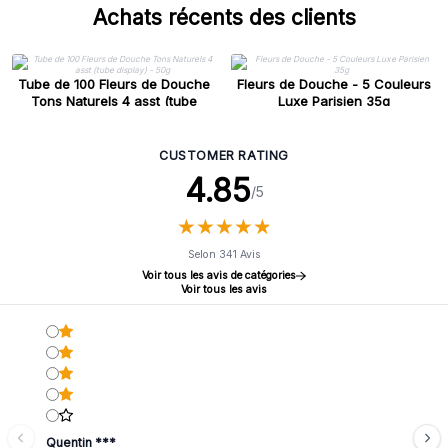
Achats récents des clients
Tube de 100 Fleurs de Douche
Fleurs de Douche - 5 Couleurs
Tons Naturels 4 asst (tube
Luxe Parisien 35g
display) - 50g
CUSTOMER RATING
4.85
/5
★
★
★
★
★
★
★
★
★
★
Selon 341 Avis
Voir tous les avis de catégories
Voir tous les avis
Quentin ***