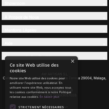
Showroom
À Propos de Nous
Mentions Légales
Aide
Découvrez la Famille AW
×
Ce site Web utilise des
cookies
AW ARTISAN S.L
Calle Caleta de Vélez Nº 39-41 P.I Santa Teresa 29004, Malaga,
Notre site Web utilise des cookies pour
Espagne
améliorer l'expérience utilisateur. En
utilisant notre site Web, vous acceptez tous
Nº TVA: ESB93657658
les cookies conformément à notre Politique
SIRET- EROI: ESB93657658
relative aux cookies.
En savoir plus
STRICTEMENT NÉCESSAIRES