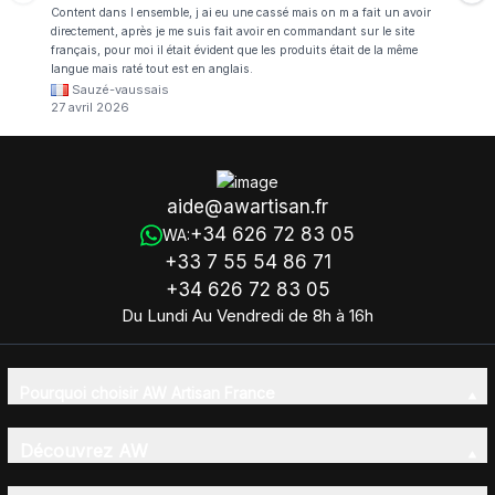
Content dans l ensemble, j ai eu une cassé mais on m a fait un avoir
directement, après je me suis fait avoir en commandant sur le site
français, pour moi il était évident que les produits était de la même
langue mais raté tout est en anglais.
Sauzé-vaussais
27 avril 2026
aide@awartisan.fr
+34 626 72 83 05
WA:
+33 7 55 54 86 71
+34 626 72 83 05
Du Lundi Au Vendredi de 8h à 16h
Pourquoi choisir AW Artisan France
Découvrez AW