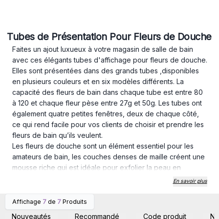
Tubes de Présentation Pour Fleurs de Douche
Faites un ajout luxueux à votre magasin de salle de bain
avec ces élégants tubes d'affichage pour fleurs de douche.
Elles sont présentées dans des grands tubes ,disponibles
en plusieurs couleurs et en six modèles différents. La
capacité des fleurs de bain dans chaque tube est entre 80
à 120 et chaque fleur pèse entre 27g et 50g. Les tubes ont
également quatre petites fenêtres, deux de chaque côté,
ce qui rend facile pour vos clients de choisir et prendre les
fleurs de bain qu’ils veulent.
Les fleurs de douche sont un élément essentiel pour les
amateurs de bain, les couches denses de maille créent une
mousse riche qui est idéale pour exfolier la peau en
douceur. Idéal pour une utilisation avec des savons liquides
En savoir plus
et du gel douche. Ces fleurs de couleur vives lavent,
exfolient et massent tout en gardant la peau douce et
Affichage
7
de
7
Produits
Connectez-vous ou
Connectez-vous ou
soyeuse. Les fleurs de bain d’AW Cadeaux ont une sangle
inscrivez-vous pour
inscrivez-vous pour
Nouveautés
Recommandé
Code produit
N
accéder aux prix de gros
accéder aux prix de gros