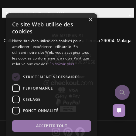
Découvrez la Famille AW
×
Ce site Web utilise des
cookies
AW ARTISAN S.L
Calle Caleta de Vélez Nº 39-41 P.I Santa Teresa 29004, Malaga,
Notre site Web utilise des cookies pour
Espagne
améliorer l'expérience utilisateur. En
utilisant notre site Web, vous acceptez tous
Nº TVA: ESB93657658
les cookies conformément à notre Politique
SIRET- EROI: ESB93657658
relative aux cookies.
En savoir plus
STRICTEMENT NÉCESSAIRES
PERFORMANCE
CIBLAGE
FONCTIONNALITÉ
ACCEPTER TOUT