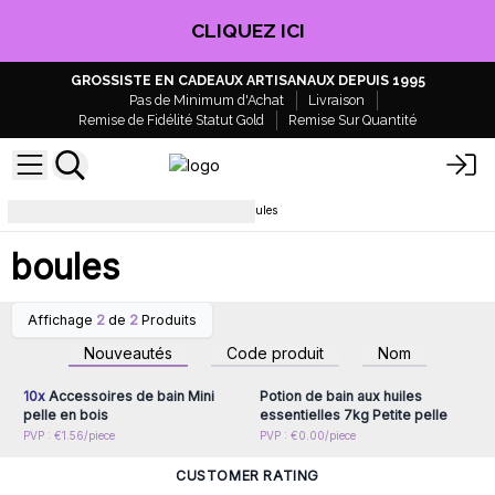
CLIQUEZ ICI
GROSSISTE EN CADEAUX ARTISANAUX DEPUIS 1995
Pas de Minimum d'Achat
Livraison
Remise de Fidélité Statut Gold
Remise Sur Quantité
Sels de bain et bain floral
boules
boules
Affichage
2
de
2
Produits
Connectez-vous ou
Connectez-vous ou
inscrivez-vous pour
inscrivez-vous pour
Nouveautés
Code produit
Nom
accéder aux prix de gros
accéder aux prix de gros
10x
Accessoires de bain Mini
Potion de bain aux huiles
pelle en bois
essentielles 7kg Petite pelle
PVP : €1.56/piece
PVP : €0.00/piece
CUSTOMER RATING