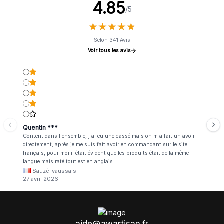
4.85
/5
★
★
★
★
★
★
★
★
★
★
Selon 341 Avis
Voir tous les avis
Quentin ***
Content dans l ensemble, j ai eu une cassé mais on m a fait un avoir
directement, après je me suis fait avoir en commandant sur le site
français, pour moi il était évident que les produits était de la même
langue mais raté tout est en anglais.
Sauzé-vaussais
27 avril 2026
aide@awartisan.fr