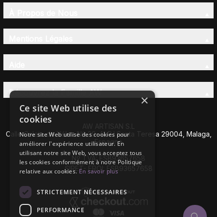
À Propos de Nous
Mentions Légales
Aide
Découvrez la Famille AW
×
Ce site Web utilise des
cookies
AW ARTISAN S.L
Calle Caleta de Vélez Nº 39-41 P.I Santa Teresa 29004, Malaga,
Notre site Web utilise des cookies pour
Espagne
améliorer l'expérience utilisateur. En
utilisant notre site Web, vous acceptez tous
Nº TVA: ESB93657658
les cookies conformément à notre Politique
SIRET- EROI: ESB93657658
relative aux cookies.
En savoir plus
STRICTEMENT NÉCESSAIRES
PERFORMANCE