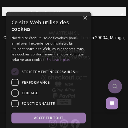
Découvrez la Famille AW
×
Ce site Web utilise des
cookies
AW ARTISAN S.L
Calle Caleta de Vélez Nº 39-41 P.I Santa Teresa 29004, Malaga,
Notre site Web utilise des cookies pour
Espagne
améliorer l'expérience utilisateur. En
utilisant notre site Web, vous acceptez tous
Nº TVA: ESB93657658
les cookies conformément à notre Politique
SIRET- EROI: ESB93657658
relative aux cookies.
En savoir plus
STRICTEMENT NÉCESSAIRES
PERFORMANCE
CIBLAGE
FONCTIONNALITÉ
ACCEPTER TOUT