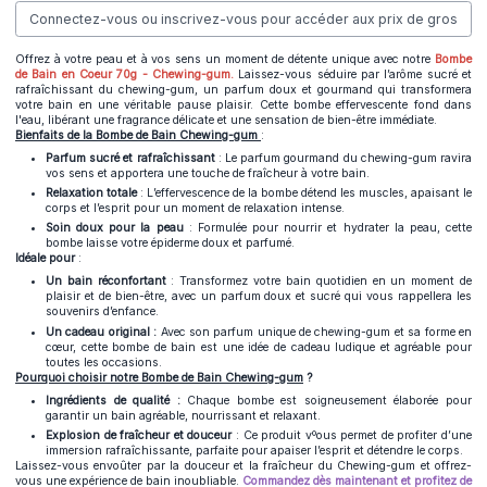
Connectez-vous ou inscrivez-vous pour accéder aux prix de gros
Offrez à votre peau et à vos sens un moment de détente unique avec notre
Bombe
de Bain en Coeur 70g - Chewing-gum.
Laissez-vous séduire par l’arôme sucré et
rafraîchissant du chewing-gum, un parfum doux et gourmand qui transformera
votre bain en une véritable pause plaisir. Cette bombe effervescente fond dans
l'eau, libérant une fragrance délicate et une sensation de bien-être immédiate.
Bienfaits de la Bombe de Bain Chewing-gum
:
Parfum sucré et rafraîchissant
: Le parfum gourmand du chewing-gum ravira
vos sens et apportera une touche de fraîcheur à votre bain.
Relaxation totale
: L’effervescence de la bombe détend les muscles, apaisant le
corps et l’esprit pour un moment de relaxation intense.
Soin doux pour la peau
: Formulée pour nourrir et hydrater la peau, cette
bombe laisse votre épiderme doux et parfumé.
Idéale pour
:
Un bain réconfortant
: Transformez votre bain quotidien en un moment de
plaisir et de bien-être, avec un parfum doux et sucré qui vous rappellera les
souvenirs d’enfance.
Un cadeau original :
Avec son parfum unique de chewing-gum et sa forme en
cœur, cette bombe de bain est une idée de cadeau ludique et agréable pour
toutes les occasions.
Pourquoi choisir notre Bombe de Bain Chewing-gum
?
Ingrédients de qualité :
Chaque bombe est soigneusement élaborée pour
garantir un bain agréable, nourrissant et relaxant.
Explosion de fraîcheur et douceur
: Ce produit vºous permet de profiter d’une
immersion rafraîchissante, parfaite pour apaiser l’esprit et détendre le corps.
Laissez-vous envoûter par la douceur et la fraîcheur du Chewing-gum et offrez-
vous une expérience de bain inoubliable.
Commandez dès maintenant et profitez de