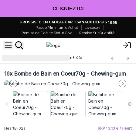
EN PROFITER !
GROSSISTE EN CADEAUX ARTISANAUX DEPUIS 1995
Pas de Minimum d'Achat
Livraison
Remise de Fidélité Statut Gold
Remise Sur Quantité
Boules de Bain en Coeur
HeartB-02a
16x
Bombe de Bain en Coeur70g - Chewing-gum
HeartB-02a
RRP : 3,13 € / Heart