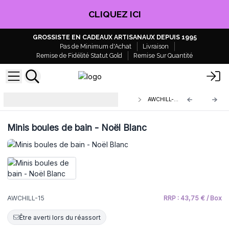
CLIQUEZ ICI
GROSSISTE EN CADEAUX ARTISANAUX DEPUIS 1995
Pas de Minimum d'Achat
Livraison
Remise de Fidélité Statut Gold
Remise Sur Quantité
Mini Boules de Bain - AW Artisan
AWCHILL-15
France
Minis boules de bain - Noël Blanc
AWCHILL-15
RRP : 43,75 € / Box
Être averti lors du réassort