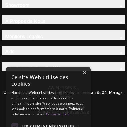
Showroom
À Propos de Nous
Mentions Légales
Aide
Découvrez la Famille AW
×
Ce site Web utilise des
cookies
AW ARTISAN S.L
Calle Caleta de Vélez Nº 39-41 P.I Santa Teresa 29004, Malaga,
Notre site Web utilise des cookies pour
Espagne
améliorer l'expérience utilisateur. En
utilisant notre site Web, vous acceptez tous
Nº TVA: ESB93657658
les cookies conformément à notre Politique
SIRET- EROI: ESB93657658
relative aux cookies.
En savoir plus
STRICTEMENT NÉCESSAIRES