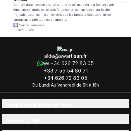
Content dans l ensemble, j ai eu une cassé mais on m a fait un avoir
directement, après je me suis fait avoir en commandant sur le site
français, pour moi il était évident que les produits était de la même
langue mais raté tout est en anglais.
Sauzé-vaussais
27 avril 2026
aide@awartisan.fr
+34 626 72 83 05
WA:
+33 7 55 54 86 71
+34 626 72 83 05
Du Lundi Au Vendredi de 8h à 16h
Pourquoi choisir AW Artisan France
Découvrez AW