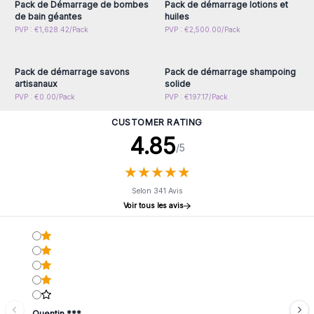
Pack de Démarrage de bombes
Pack de démarrage lotions et
de bain géantes
huiles
Connectez-vous ou
Connectez-vous ou
PVP : €1,628.42/Pack
PVP : €2,500.00/Pack
inscrivez-vous pour
inscrivez-vous pour
accéder aux prix de gros
accéder aux prix de gros
Pack de démarrage savons
Pack de démarrage shampoing
artisanaux
solide
PVP : €0.00/Pack
PVP : €197.17/Pack
CUSTOMER RATING
4.85
/5
★
★
★
★
★
★
★
★
★
★
Selon 341 Avis
Voir tous les avis
Quentin ***