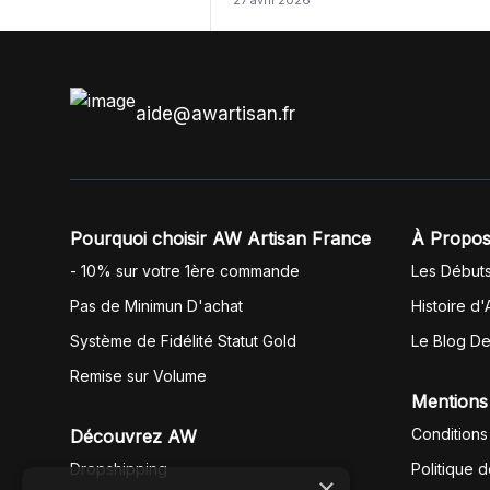
27 avril 2026
même langue mais raté tout est en
anglais.
aide@awartisan.fr
Pourquoi choisir AW Artisan France
À Propos
- 10% sur votre 1ère commande
Les Début
Pas de Minimun D'achat
Histoire d'
Système de Fidélité Statut Gold
Le Blog D
Remise sur Volume
Mentions
Conditions
Découvrez AW
Dropshipping
Politique 
×