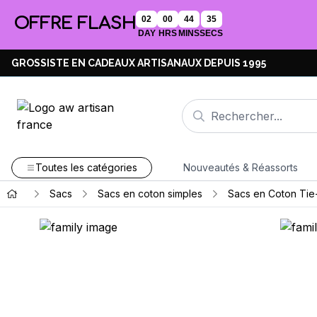
OFFRE FLASH
02
00
44
35
DAY
HRS
MINS
SECS
GROSSISTE EN CADEAUX ARTISANAUX DEPUIS 1995
Toutes les catégories
Nouveautés & Réassorts
Sacs
Sacs en coton simples
Sacs en Coton Tie