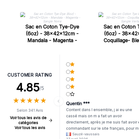
Sac en Coton Tye-Dye
Sac en Coton 
(6oz) - 38x42x12cm -
(6oz) - 38x42
Mandala - Magenta -
Coquillage- Ble
Sangle Noire
Sangle Ve
CUSTOMER RATING
4.85
/5
★
★
★
★
★
★
★
★
★
★
Quentin ***
Content dans l ensemble, j ai eu une
Selon 341 Avis
cassé mais on m a fait un avoir
Voir tous les avis de
directement, après je me suis fait avoir
catégories
Voir tous les avis
commandant sur le site français, pour m
Sauzé-vaussais
il était évident que les produits était de 