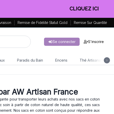
CLIQUEZ ICI
vraison
Remise de Fidélité Statut Gold
Remise Sur Quantité
Se connecter
S'inscrire
aux
Paradis du Bain
Encens
Thé Artisanal
par AW Artisan France
égante pour transporter leurs achats avec nos sacs en coton
ec soin à partir de coton naturel de haute qualité, ces sacs
onnement. Nos sacs en coton sont conçus pour répondre aux