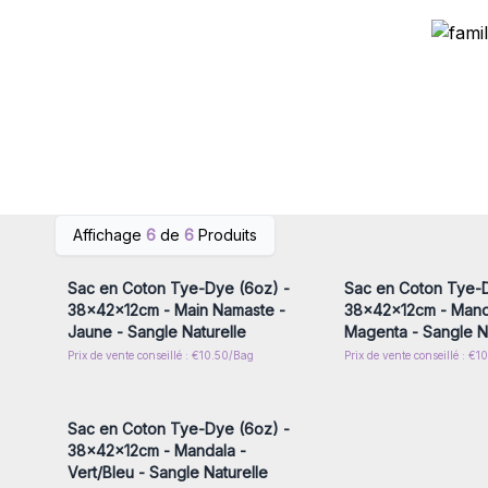
Connectez-vous ou inscrivez-
Connectez-vous ou i
Affichage
6
de
6
Produits
vous pour accéder aux prix de
vous pour accéder au
gros
gros
Sac en Coton Tye-Dye (6oz) -
Sac en Coton Tye-D
38x42x12cm - Main Namaste -
38x42x12cm - Mand
Jaune - Sangle Naturelle
Magenta - Sangle N
Prix de vente conseillé : €10.50/Bag
Prix de vente conseillé : €
Connectez-vous ou inscrivez-
vous pour accéder aux prix de
gros
Sac en Coton Tye-Dye (6oz) -
38x42x12cm - Mandala -
Vert/Bleu - Sangle Naturelle