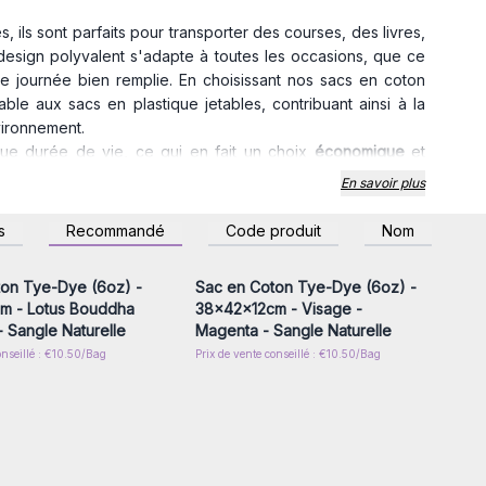
 ils sont parfaits pour transporter des courses, des livres,
 design polyvalent s'adapte à toutes les occasions, que ce
e journée bien remplie. En choisissant nos sacs en coton
able aux sacs en plastique jetables, contribuant ainsi à la
nvironnement.
ngue durée de vie, ce qui en fait un choix
économique
et
rentes couleurs et motifs, nos sacs en coton s'adaptent à
En savoir plus
alisables avec votre logo ou votre message, ils constituent
 pour votre entreprise. Optez pour les sacs en coton
z-vous ou inscrivez-
Connectez-vous ou inscrivez-
s
Recommandé
Code produit
Nom
r accéder aux prix de
vous pour accéder aux prix de
nts un produit pratique, esthétique et respectueux de
gros
gros
on Tye-Dye (6oz) -
Sac en Coton Tye-Dye (6oz) -
 avenir plus durable.
m - Lotus Bouddha
38x42x12cm - Visage -
 - Sangle Naturelle
Magenta - Sangle Naturelle
onseillé : €10.50/Bag
Prix de vente conseillé : €10.50/Bag