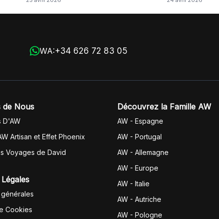
25 avril 2026
24 avril 2026
+34 626 72 83 05
WA:
 de Nous
Découvrez la Famille AW
s D'AW
AW - Espagne
AW Artisan et Effet Phoenix
AW -
Portugal
es Voyages de David
AW - Allemagne
AW - Europe
 Légales
AW - Italie
 générales
AW - Autriche
de Cookies
AW - Pologne