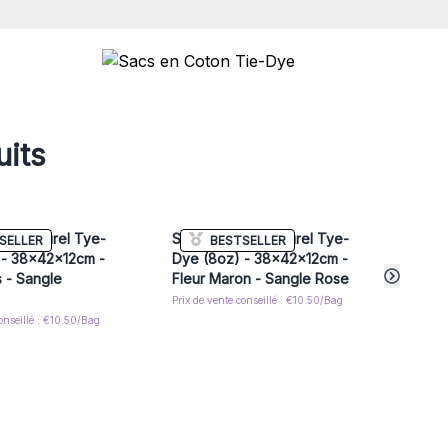
uits
on Naturel Tye-
Sac en Coton Naturel Tye-
Sac 
SELLER
BESTSELLER
 - 38x42x12cm -
Dye (8oz) - 38x42x12cm -
Chan
s - Sangle
Fleur Maron - Sangle Rose
Prix de
Prix de vente conseillé : €10.50/Bag
conseillé : €10.50/Bag