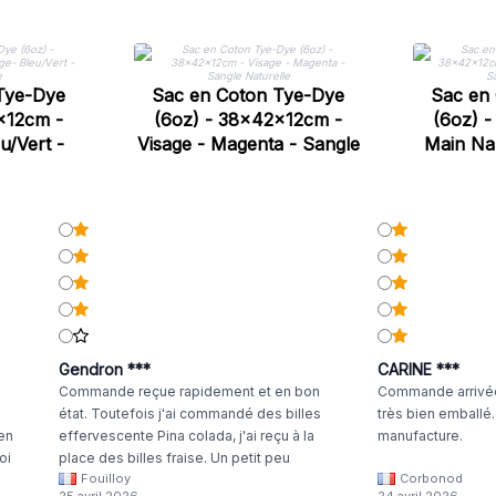
Tye-Dye
Sac en Coton Tye-Dye
Sac en
x12cm -
(6oz) - 38x42x12cm -
(6oz) 
u/Vert -
Visage - Magenta - Sangle
Main Na
rte
Naturelle
Sang
Gendron ***
CARINE ***
Commande reçue rapidement et en bon
Commande arrivée
état. Toutefois j'ai commandé des billes
très bien emballé
 en
effervescente Pina colada, j'ai reçu à la
manufacture.
oi
place des billes fraise. Un petit peu
Fouilloy
Corbonod
la
dommage