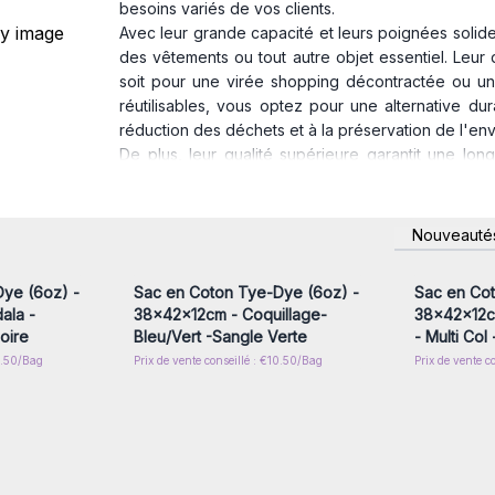
besoins variés de vos clients.
Avec leur grande capacité et leurs poignées solides,
des vêtements ou tout autre objet essentiel. Leur
soit pour une virée shopping décontractée ou un
réutilisables, vous optez pour une alternative dur
réduction des déchets et à la préservation de l'e
De plus, leur qualité supérieure garantit une lo
écologique
pour vos clients. Disponibles en diffé
tous les goûts et à toutes les préférences. Personn
également d'excellents articles promotionnels
nscrivez-
Connectez-vous ou inscrivez-
Connecte
Nouveauté
x prix de
vous pour accéder aux prix de
vous pou
réutilisables AW Artisan et offrez à vos clie
gros
l'environnement.
ye (6oz) -
Sac en Coton Tye-Dye (6oz) -
Sac en Cot
Commandez dès maintenant et faites un pas vers un
ala -
38x42x12cm - Coquillage-
38x42x12c
Dimensions: 38cmX42cmX12cm
oire
Bleu/Vert -Sangle Verte
- Multi Col
10.50/Bag
Prix de vente conseillé : €10.50/Bag
Prix de vente c