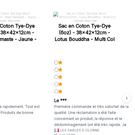
 Coton Tye-Dye
Sac en Coton Tye-Dye
- 38x42x12cm -
(6oz) - 38x42x12cm -
maste - Jaune -
Lotus Bouddha - Multi Col
le Naturelle
- Sangle Naturelle
Le ***
 rapidement. Tout est
Première commande et très satisfait de la
. Produits de bonne
qualité. Une réclamation a été faite
concernant un produit, la réponse et le
dédommagement ont été très rapide. Je
LES SABLES D OLONNE
continuerai à commander chez WA Artisan