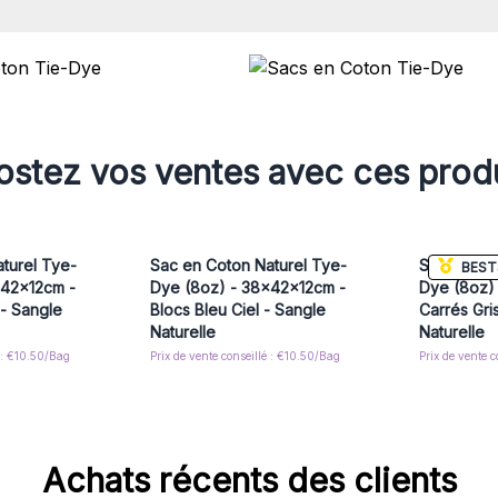
stez vos ventes avec ces prod
turel Tye-
Sac en Coton Naturel Tye-
Sac en Cot
BEST
x42x12cm -
Dye (8oz) - 38x42x12cm -
Dye (8oz)
- Sangle
Blocs Bleu Ciel - Sangle
Carrés Gri
Naturelle
Naturelle
é : €10.50/Bag
Prix de vente conseillé : €10.50/Bag
Prix de vente 
Achats récents des clients