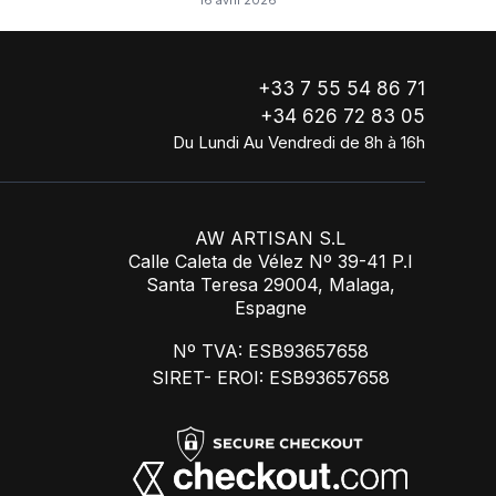
16 avril 2026
!
+33 7 55 54 86 71
+34 626 72 83 05
Du Lundi Au Vendredi de 8h à 16h
AW ARTISAN S.L
Calle Caleta de Vélez Nº 39-41 P.I
Santa Teresa 29004, Malaga,
Espagne
Nº TVA: ESB93657658
SIRET- EROI: ESB93657658