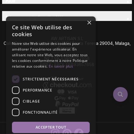
Aide
Découvrez la Famille AW
×
Ce site Web utilise des
cookies
AW ARTISAN S.L
Calle Caleta de Vélez Nº 39-41 P.I Santa Teresa 29004, Malaga,
Notre site Web utilise des cookies pour
Espagne
améliorer l'expérience utilisateur. En
utilisant notre site Web, vous acceptez tous
Nº TVA: ESB93657658
les cookies conformément à notre Politique
SIRET- EROI: ESB93657658
relative aux cookies.
En savoir plus
STRICTEMENT NÉCESSAIRES
PERFORMANCE
CIBLAGE
FONCTIONNALITÉ
ACCEPTER TOUT