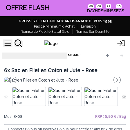
OFFRE FLASH
00
00
29
15
DAY
HRS
MINS
SECS
GROSSISTE EN CADEAUX ARTISANAUX DEPUIS 1995
Pas de Minimum d'Achat
Livraison
Remise de Fidélité Statut Gold
Remise Sur Quantité
Sac en Filet en Coton et Jute
MeshB-08
6x
Sac en Filet en Coton et Jute - Rose
MeshB-08
RRP : 5,90 € / Bag
Connectez-vous ou inscrivez-vous pour accéder aux prix de gros