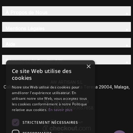
À Propos de Nous
Mentions Légales
Aide
Découvrez la Famille AW
×
Ce site Web utilise des
cookies
AW ARTISAN S.L
Calle Caleta de Vélez Nº 39-41 P.I Santa Teresa 29004, Malaga,
Notre site Web utilise des cookies pour
Espagne
améliorer l'expérience utilisateur. En
utilisant notre site Web, vous acceptez tous
Nº TVA: ESB93657658
les cookies conformément à notre Politique
SIRET- EROI: ESB93657658
relative aux cookies.
En savoir plus
STRICTEMENT NÉCESSAIRES