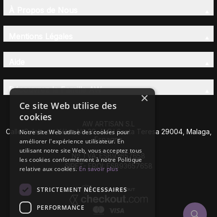
À Propos de Nous
Mentions Légales
Aide
Découvrez la Famille AW
×
Ce site Web utilise des
cookies
AW ARTISAN S.L
Calle Caleta de Vélez Nº 39-41 P.I Santa Teresa 29004, Malaga,
Notre site Web utilise des cookies pour
Espagne
améliorer l'expérience utilisateur. En
utilisant notre site Web, vous acceptez tous
Nº TVA: ESB93657658
les cookies conformément à notre Politique
SIRET- EROI: ESB93657658
relative aux cookies.
En savoir plus
STRICTEMENT NÉCESSAIRES
PERFORMANCE