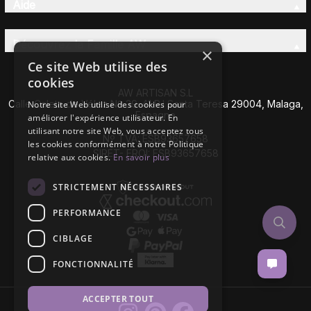
Aide
Découvrez la Famille AW
×
Ce site Web utilise des
cookies
AW ARTISAN S.L
Calle Caleta de Vélez Nº 39-41 P.I Santa Teresa 29004, Malaga,
Notre site Web utilise des cookies pour
Espagne
améliorer l'expérience utilisateur. En
utilisant notre site Web, vous acceptez tous
Nº TVA: ESB93657658
les cookies conformément à notre Politique
SIRET- EROI: ESB93657658
relative aux cookies.
En savoir plus
STRICTEMENT NÉCESSAIRES
PERFORMANCE
CIBLAGE
FONCTIONNALITÉ
ACCEPTER TOUT