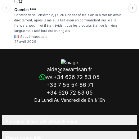
Quentin ***
Content dans l ensemble, j ai eu une cassé mais on m a fait un avoir
directement, après je me suis fait avoir en commandant sur le site
français, pour moi il était évident que les produits était de la même
langue mais raté tout est en anglais.
Sauzé-vaussais
27 avril 2026
aide@awartisan.fr
+34 626 72 83 05
WA:
+33 7 55 54 86 71
+34 626 72 83 05
Du Lundi Au Vendredi de 8h à 16h
Pourquoi choisir AW Artisan France
Découvrez AW