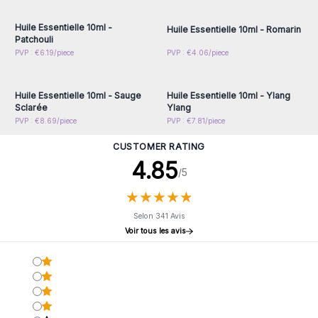
accéder aux prix de gros
accéder aux prix de gros
Huile Essentielle 10ml -
Huile Essentielle 10ml - Romarin
Patchouli
Connectez-vous ou
Connectez-vous ou
PVP : €6.19/piece
PVP : €4.06/piece
inscrivez-vous pour
inscrivez-vous pour
accéder aux prix de gros
accéder aux prix de gros
Huile Essentielle 10ml - Sauge
Huile Essentielle 10ml - Ylang
Sclarée
Ylang
PVP : €8.69/piece
PVP : €7.81/piece
CUSTOMER RATING
4.85
/5
★
★
★
★
★
★
★
★
★
★
Selon 341 Avis
Voir tous les avis