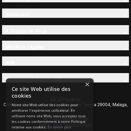
Showroom
À Propos de Nous
Mentions Légales
Aide
Découvrez la Famille AW
×
Ce site Web utilise des
cookies
AW ARTISAN S.L
Calle Caleta de Vélez Nº 39-41 P.I Santa Teresa 29004, Malaga,
Notre site Web utilise des cookies pour
Espagne
améliorer l'expérience utilisateur. En
utilisant notre site Web, vous acceptez tous
Nº TVA: ESB93657658
les cookies conformément à notre Politique
SIRET- EROI: ESB93657658
relative aux cookies.
En savoir plus