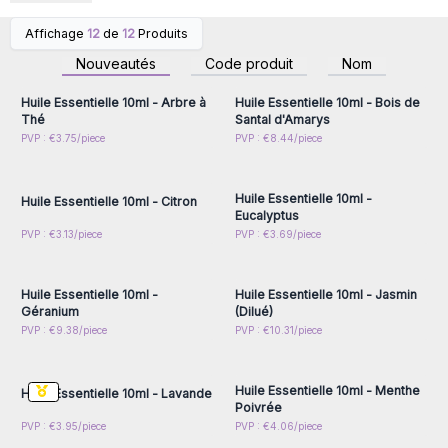
Affichage
12
de
12
Produits
Connectez-vous ou
Connectez-vous ou
inscrivez-vous pour
inscrivez-vous pour
Nouveautés
Code produit
Nom
accéder aux prix de gros
accéder aux prix de gros
Huile Essentielle 10ml - Arbre à
Huile Essentielle 10ml - Bois de
Thé
Santal d'Amarys
Connectez-vous ou
Connectez-vous ou
PVP : €3.75/piece
PVP : €8.44/piece
inscrivez-vous pour
inscrivez-vous pour
accéder aux prix de gros
accéder aux prix de gros
Huile Essentielle 10ml -
Huile Essentielle 10ml - Citron
Eucalyptus
Connectez-vous ou
Connectez-vous ou
PVP : €3.13/piece
PVP : €3.69/piece
inscrivez-vous pour
inscrivez-vous pour
accéder aux prix de gros
accéder aux prix de gros
Huile Essentielle 10ml -
Huile Essentielle 10ml - Jasmin
Géranium
(Dilué)
Connectez-vous ou
Connectez-vous ou
PVP : €9.38/piece
PVP : €10.31/piece
inscrivez-vous pour
inscrivez-vous pour
accéder aux prix de gros
accéder aux prix de gros
Huile Essentielle 10ml - Menthe
Huile Essentielle 10ml - Lavande
Poivrée
Connectez-vous ou
Connectez-vous ou
PVP : €3.95/piece
PVP : €4.06/piece
inscrivez-vous pour
inscrivez-vous pour